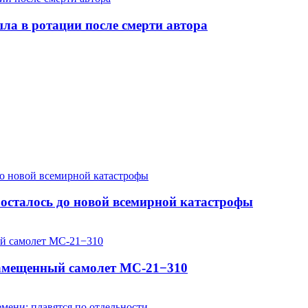
шла в ротации после смерти автора
осталось до новой всемирной катастрофы
замещенный самолет МС-21−310