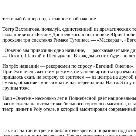
тестовый баннер под заглавное изображение
Театр Вахтангова, пожалуй, единственный из драматических те
сюда привезли «Бесов» Достоевского в
постановке Юрия Любимо
проехали три спектакля Римаса Туминаса — «Маскарад», «Евген
"Обычно мы привозили одно название, — рассказывает мне дир
— Пекин, Шанхай и Шеньджень. В каждом из них будет по четы
Из трёх названий — рекордсмен по спросу «Евгений Онегин». У
Причём в очень жестким режиме: не успели артисты приземлитьс
пришлось ехать на встречу со зрителем — из центра на другой 
смеясь, объясняет мне симпатичная переводчица Настя. Это у 
группы тоже.
Наш «Онегин» несколько лет в Поднебесной рвёт национальные
расположена на пятом этаже большого торгового магазина, и т
театр живет в Poly отеле, в который вмонтирован современный
Так вот на той встрече в библиотеке зрители поразили подгот
называют лишним человеком. Как вы смотрите на этот персон