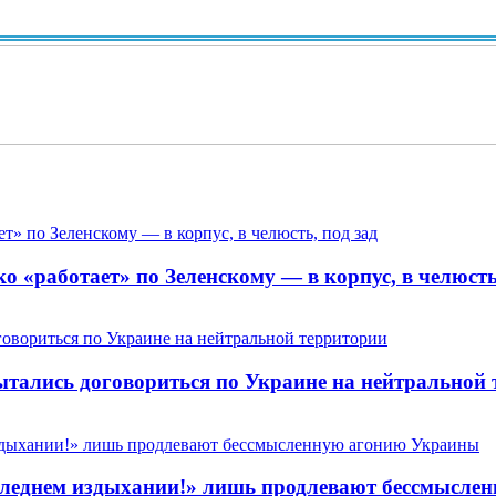
Вид
 «работает» по Зеленскому — в корпус, в челюсть,
пытались договориться по Украине на нейтральной
 последнем издыхании!» лишь продлевают бессмысл