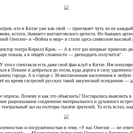
атров, кто в Китае уже как свой — приезжает чуть ли не каждый
ва, кстати, бывшего вахтанговского артиста. Но бывших артисто
ий Онегин» и «Война и мир» и стали здесь символом высокой ру
ектор театра Кирилл Крок. — А в этот раз впервые привезли д
ре показа, а в общей сложности — двенадцать получится".
 этого спектакля есть даже свой фан-клуб в Китае. Им популяр
я в Пекине и добраться до отеля, куда дорога в силу удаленност
конец города. А в городе с 30-миллионным населением в любую т
неё на время гастролей русских такой закулисный псевдоним — д
 опросы. Почему и как это объяснить? Постарались выяснить в 
акое рациональное соединение материального и духовного встре
 театральный зал на полторы тысячи зрителей. То есть встал, на
овленностью и погружённостью в тему. «У нас Онегин — не отве
аж сегодня?» — Маковецкому (взрослому Онегину) и Бичевину 