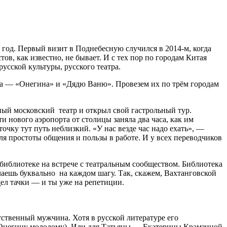
 год. Первый визит в Поднебесную случился в 2014-м, когда
в, как известно, не бывает. И с тех пор по городам Китая
сской культуры, русского театра.
ва — «Онегина» и «Дядю Ваню». Провезем их по трём городам
ный московский театр и открыл свой гастрольный тур.
и нового аэропорта от столицы заняла два часа, как им
очку тут путь неблизкий. «У нас везде час надо ехать», —
ля простоты общения и пользы в работе. И у всех переводчиков
библиотеке на встрече с театральным сообществом. Библиотека
чаешь буквально на каждом шагу. Так, скажем, Вахтанговской
дел тачки — и ты уже на репетиции.
тственный мужчина. Хотя в русской литературе его
(Онегину молодому). Или для Татьяны — Екатерины Крамзиной