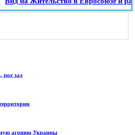
 на Жительство в Евросоюзе и разных с
 под зад
 территории
енную агонию Украины