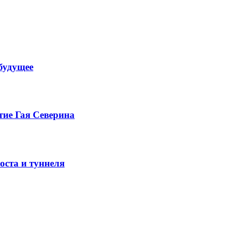
будущее
тие Гая Северина
оста и туннеля