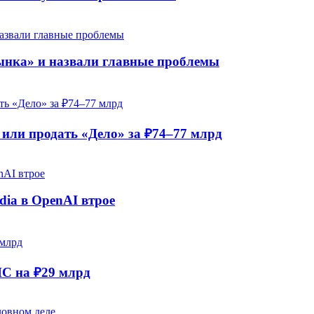
рынка» и назвали главные проблемы
ли продать «Дело» за ₽74–77 млрд
dia в OpenAI втрое
НС на ₽29 млрд