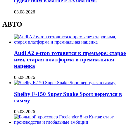
судейством в матче с «Ахматом»
03.08.2026
АВТО
Audi A2 e-tron готовится к премьере: старое
имя, старая платформа и премиальная
наценка
05.08.2026
Shelby F-150 Super Snake Sport вернулся в
гамму
05.08.2026