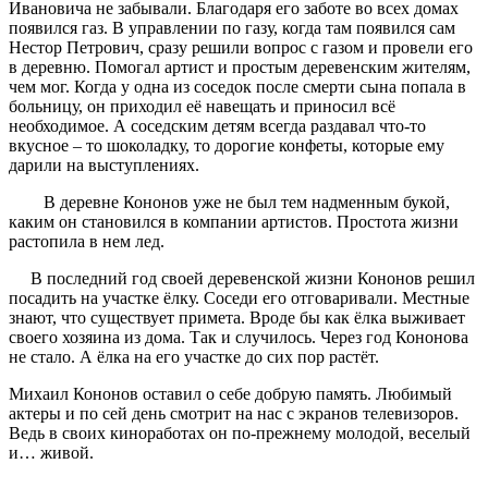
Ивановича не забывали. Благодаря его заботе во всех домах
появился газ. В управлении по газу, когда там появился сам
Нестор Петрович, сразу решили вопрос с газом и провели его
в деревню. Помогал артист и простым деревенским жителям,
чем мог. Когда у одна из соседок после смерти сына попала в
больницу, он приходил её навещать и приносил всё
необходимое. А соседским детям всегда раздавал что-то
вкусное – то шоколадку, то дорогие конфеты, которые ему
дарили на выступлениях.
В деревне Кононов уже не был тем надменным букой,
каким он становился в компании артистов. Простота жизни
растопила в нем лед.
В последний год своей деревенской жизни Кононов решил
посадить на участке ёлку. Соседи его отговаривали. Местные
знают, что существует примета. Вроде бы как ёлка выживает
своего хозяина из дома. Так и случилось. Через год Кононова
не стало. А ёлка на его участке до сих пор растёт.
Михаил Кононов оставил о себе добрую память. Любимый
актеры и по сей день смотрит на нас с экранов телевизоров.
Ведь в своих киноработах он по-прежнему молодой, веселый
и… живой.