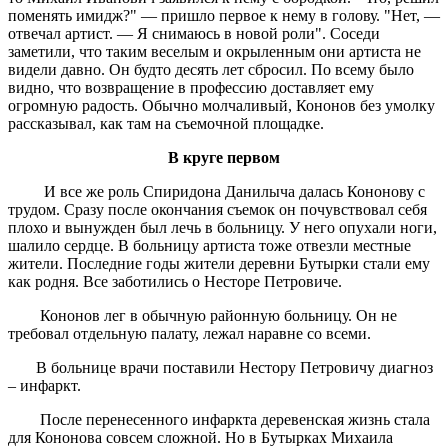
поменять имидж?" — пришло первое к нему в голову. "Нет, —
отвечал артист. — Я снимаюсь в новой роли". Соседи
заметили, что таким веселым и окрыленным они артиста не
видели давно. Он будто десять лет сбросил. По всему было
видно, что возвращение в профессию доставляет ему
огромную радость. Обычно молчаливый, Кононов без умолку
рассказывал, как там на съемочной площадке.
В круге первом
И все же роль Спиридона Данилыча далась Кононову с
трудом. Сразу после окончания съемок он почувствовал себя
плохо и вынужден был лечь в больницу. У него опухали ноги,
шалило сердце. В больницу артиста тоже отвезли местные
жители. Последние годы жители деревни Бутырки стали ему
как родня. Все заботились о Несторе Петровиче.
Кононов лег в обычную районную больницу. Он не
требовал отдельную палату, лежал наравне со всеми.
В больнице врачи поставили Нестору Петровичу диагноз
– инфаркт.
После перенесенного инфаркта деревенская жизнь стала
для Кононова совсем сложной. Но в Бутырках Михаила