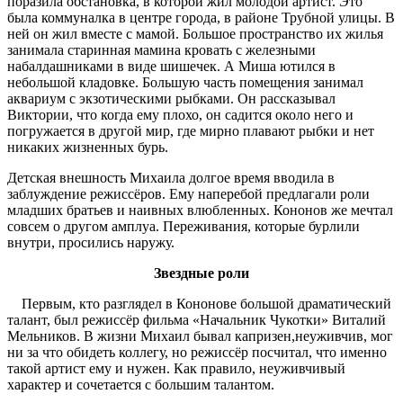
поразила обстановка, в которой жил молодой артист. Это
была коммуналка в центре города, в районе Трубной улицы. В
ней он жил вместе с мамой. Большое пространство их жилья
занимала старинная мамина кровать с железными
набалдашниками в виде шишечек. А Миша ютился в
небольшой кладовке. Большую часть помещения занимал
аквариум с экзотическими рыбками. Он рассказывал
Виктории, что когда ему плохо, он садится около него и
погружается в другой мир, где мирно плавают рыбки и нет
никаких жизненных бурь.
Детская внешность Михаила долгое время вводила в
заблуждение режиссёров. Ему наперебой предлагали роли
младших братьев и наивных влюбленных. Кононов же мечтал
совсем о другом амплуа. Переживания, которые бурлили
внутри, просились наружу.
Звездные роли
Первым, кто разглядел в Кононове большой драматический
талант, был режиссёр фильма «Начальник Чукотки» Виталий
Мельников. В жизни Михаил бывал капризен,неуживчив, мог
ни за что обидеть коллегу, но режиссёр посчитал, что именно
такой артист ему и нужен. Как правило, неуживчивый
характер и сочетается с большим талантом.