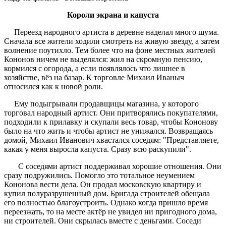
Короли экрана и капуста
Переезд народного артиста в деревне наделал много шума.
Сначала все жители
ходили смотреть на живую звезду, а затем
волнение поутихло. Тем более что на фоне местных жителей
Кононов ничем не выделялся: жил на скромную пенсию,
кормился с огорода, а если появлялось что лишнее в
хозяйстве, вёз на базар. К торговле Михаил Иваныч
относился как к новой роли.
Ему подыгрывали продавщицы магазина, у которого
торговал народный артист. Они притворялись покупателями,
подходили к прилавку и скупали весь товар, чтобы Кононову
было на что жить и чтобы артист не унижался. Возвращаясь
домой, Михаил Иванович хвастался соседям: "Представляете,
какая у меня выросла капуста. Сразу всю раскупили".
С соседями артист поддерживал хорошие отношения. Они
сразу подружились. Помогло это тотальное неумением
Кононова вести дела. Он продал московскую квартиру и
купил полуразрушенный дом. Бригада строителей обещала
его полностью благоустроить. Однако когда пришло время
переезжать, то на месте актёр не увидел ни пригодного дома,
ни строителей. Они скрылась вместе с деньгами. Соседи