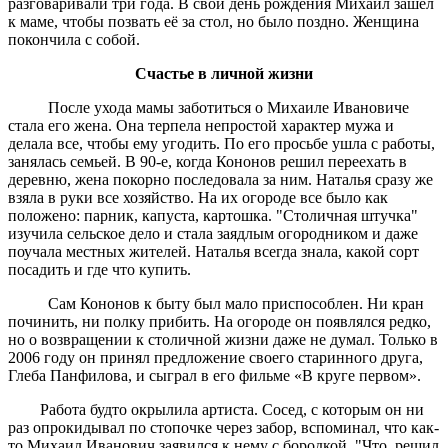
разговаривали три года. В свой день рождения Михаил зашел
к маме, чтобы позвать её за стол, но было поздно. Женщина
покончила с собой.
Счастье в личной жизни
После ухода мамы заботиться о Михаиле Ивановиче
стала его жена. Она терпела непростой характер мужа и
делала все, чтобы ему угодить. По его просьбе ушла с работы,
занялась семьей. В 90-е, когда Кононов решил переехать в
деревню, жена покорно последовала за ним. Наталья сразу же
взяла в руки все хозяйство. На их огороде все было как
положено: парник, капуста, картошка. "Столичная штучка"
изучила сельское дело и стала заядлым огородником и даже
поучала местных жителей. Наталья всегда знала, какой сорт
посадить и где что купить.
Сам Кононов к быту был мало приспособлен. Ни кран
починить, ни полку прибить. На огороде он появлялся редко,
но о возвращении к столичной жизни даже не думал. Только в
2006 году он принял предложение своего старинного друга,
Глеба Панфилова, и сыграл в его фильме «В круге первом».
Работа будто окрылила артиста. Сосед, с которым он ни
раз опрокидывал по стопочке через забор, вспоминал, что как-
то Михаил Иванович заявился к нему с бородкой. "Что, решил