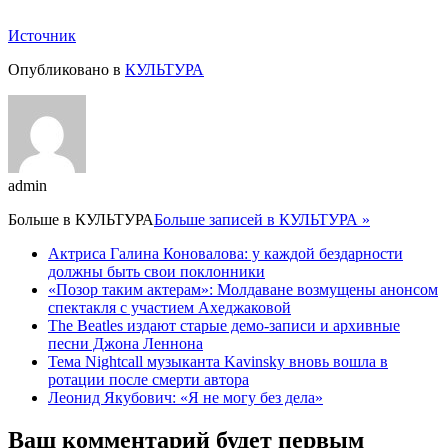
Источник
Опубликовано в
КУЛЬТУРА
admin
Больше в
КУЛЬТУРА
Больше записей в КУЛЬТУРА »
Актриса Галина Коновалова: у каждой бездарности
должны быть свои поклонники
«Позор таким актерам»: Молдаване возмущены анонсом
спектакля с участием Ахеджаковой
The Beatles издают старые демо-записи и архивные
песни Джона Леннона
Тема Nightcall музыканта Kavinsky вновь вошла в
ротации после смерти автора
Леонид Якубович: «Я не могу без дела»
Ваш комментарий будет первым