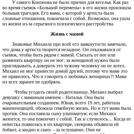
У самого Кононова не было причин для веселья. Как раз
во время съемок «Большой перемены» в его жизни произошла
большая трагедия. Его мама, с которой у артиста были
сложные отношения, покончила с собой. Возможно, она ушла
из жизни из-за серьезного психического расстройства.
Жизнь с мамой
Знакомые Михаила при всей его замкнутости замечали,
что дома у артиста творится неладное. Он отказывался от
съемок, чтобы быть рядом с мамой. Съехать от нее или
разменять квартиру он не мог: за женщиной нужно было
приглядывать, а доверить это чужому человеку он не хотел.
Михаил не мог привести домой друзей, потому что маме это
не нравилось. Что и говорить о любимых женщинах?! Мама
их всех заранее не одобряла.
Чтобы угодить своей родительнице, Михаил выбрал
девушку с маминым именем – Наталья. Она была
очаровательным созданием. Юная, всего 19 лет, работала
манекенщицей, обожала семейную жизнь. Но и тут мама была
против. Она поставила сыну ультиматум: если Михаил
женится, то она покончит с собой. Так и случилось… Когда ее
невестка появилась в их квартире, свекровь объявила ей
бойкот, а заодно и сыну – за ослушание. Они не