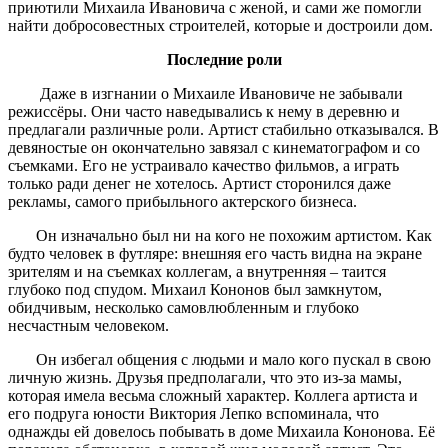
приютили Михаила Ивановича с женой, и сами же помогли
найти добросовестных строителей, которые и достроили дом.
Последние роли
Даже в изгнании о Михаиле Ивановиче не забывали
режиссёры. Они часто наведывались к нему в деревню и
предлагали различные роли. Артист стабильно отказывался. В
девяностые он окончательно завязал с кинематографом и со
съемками. Его не устраивало качество фильмов, а играть
только ради денег не хотелось. Артист сторонился даже
рекламы, самого прибыльного актерского бизнеса.
Он изначально был ни на кого не похожим артистом. Как
будто человек в футляре: внешняя его часть видна на экране
зрителям и на съемках коллегам, а внутренняя – таится
глубоко под спудом. Михаил Кононов был замкнутом,
обидчивым, несколько самовлюбленным и глубоко
несчастным человеком.
Он избегал общения с людьми и мало кого пускал в свою
личную жизнь. Друзья предполагали, что это из-за мамы,
которая имела весьма сложный характер. Коллега артиста и
его подруга юности Виктория Лепко вспоминала, что
однажды ей довелось побывать в доме Михаила Кононова. Её