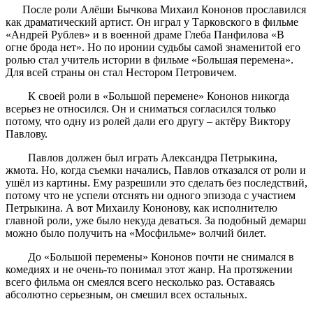
После роли Алёши Бычкова Михаил Кононов прославился
как драматический артист. Он играл у Тарковского в фильме
«Андрей Рублев» и в военной драме Глеба Панфилова «В
огне брода нет». Но по иронии судьбы самой знаменитой его
ролью стал учитель истории в фильме «Большая перемена».
Для всей страны он стал Нестором Петровичем.
К своей роли в «Большой перемене» Кононов никогда
всерьез не относился. Он и сниматься согласился только
потому, что одну из ролей дали его другу – актёру Виктору
Павлову.
Павлов должен был играть Александра Петрыкина,
жмота. Но, когда съемки начались, Павлов отказался от роли и
ушёл из картины. Ему разрешили это сделать без последствий,
потому что не успели отснять ни одного эпизода с участием
Петрыкина. А вот Михаилу Кононову, как исполнителю
главной роли, уже было некуда деваться. За подобный демарш
можно было получить на «Мосфильме» волчий билет.
До «Большой перемены» Кононов почти не снимался в
комедиях и не очень-то понимал этот жанр. На протяжении
всего фильма он смеялся всего несколько раз. Оставаясь
абсолютно серьезным, он смешил всех остальных.