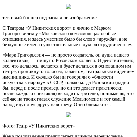
тестовый баннер под заглавное изображение
С Театром «У Никитских ворот» и лично с Марком
Григорьевичем у «Московского комсомольца» особые
отношения, и здесь уместнее было бы слово «дружба», а не
бездушные имена существительные в духе «сотрудничества».
«Марк Григорьевич — не просто создатель, он душа нашего
коллектива», — пишут о Розовском коллеги. И действительно,
все, что делалось, делается и будет делаться в основанном им
театре, проникнуто голосом, талантом, театральным ви́дением
именинника. И сколько бы ни говорили о «близости
искусства к народу» в СССР, только когда Розовский (ладно
бы, перед и после премьер, но он это делает практически
после каждого спектакля) выходит к зрителю, понимаешь, что
сейчас на твоих глазах служение Мельпомене и тот самый
народ идут друг другу навстречу. Они сближаются.
Фото: Театр «У Никитских ворот»
Жанр поздравления предполагает длинное перечисление