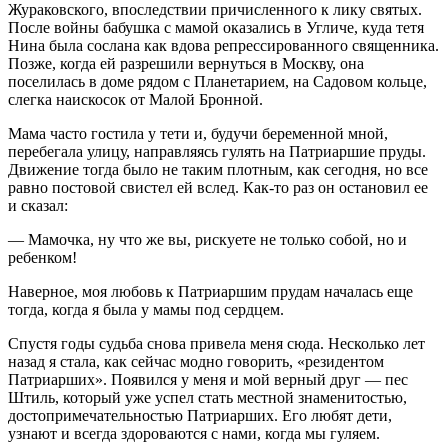
Жураковского, впоследствии причисленного к лику святых.
После войны бабушка с мамой оказались в Угличе, куда тетя
Нина была сослана как вдова репрессированного священника.
Позже, когда ей разрешили вернуться в Москву, она
поселилась в доме рядом с Планетарием, на Садовом кольце,
слегка наискосок от Малой Бронной.
Мама часто гостила у тети и, будучи беременной мной,
перебегала улицу, направляясь гулять на Патриаршие пруды.
Движение тогда было не таким плотным, как сегодня, но все
равно постовой свистел ей вслед. Как-то раз он остановил ее
и сказал:
— Мамочка, ну что же вы, рискуете не только собой, но и
ребенком!
Наверное, моя любовь к Патриаршим прудам началась еще
тогда, когда я была у мамы под сердцем.
Спустя годы судьба снова привела меня сюда. Несколько лет
назад я стала, как сейчас модно говорить, «резидентом
Патриарших». Появился у меня и мой верный друг — пес
Штиль, который уже успел стать местной знаменитостью,
достопримечательностью Патриарших. Его любят дети,
узнают и всегда здороваются с нами, когда мы гуляем.