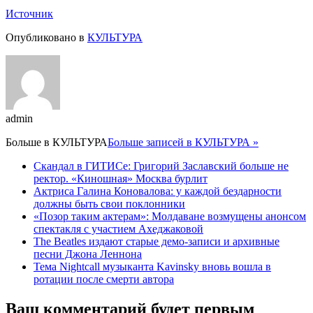
Источник
Опубликовано в
КУЛЬТУРА
admin
Больше в
КУЛЬТУРА
Больше записей в КУЛЬТУРА »
Скандал в ГИТИСе: Григорий Заславский больше не
ректор. «Киношная» Москва бурлит
Актриса Галина Коновалова: у каждой бездарности
должны быть свои поклонники
«Позор таким актерам»: Молдаване возмущены анонсом
спектакля с участием Ахеджаковой
The Beatles издают старые демо-записи и архивные
песни Джона Леннона
Тема Nightcall музыканта Kavinsky вновь вошла в
ротации после смерти автора
Ваш комментарий будет первым