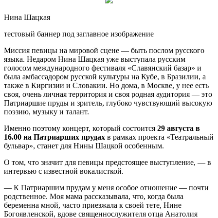
Нина Шацкая
тестовый баннер под заглавное изображение
Миссия певицы на мировой сцене — быть послом русского
языка. Недаром Нина
Шацкая уже выступала русским
голосом международного фестиваля «Славянский базар» и
была амбассадором русской культуры на Кубе, в Бразилии, а
также в Киргизии и Словакии. Но дома, в Москве, у нее есть
своя, очень личная территория и своя родная аудитория — это
Патриаршие пруды и зритель, глубоко чувствующий высокую
поэзию, музыку и талант.
Именно поэтому концерт, который состоится
29 августа в
16.00 на Патриарших прудах
в рамках проекта «Театральный
бульвар», станет для Нины Шацкой особенным.
О том, что значит для певицы предстоящее выступление, — в
интервью с известной вокалисткой.
— К Патриаршим прудам у меня особое отношение — почти
родственное. Моя мама рассказывала, что, когда была
беременна мной, часто приезжала к своей тете, Нине
Богоявленской, вдове священнослужителя отца Анатолия