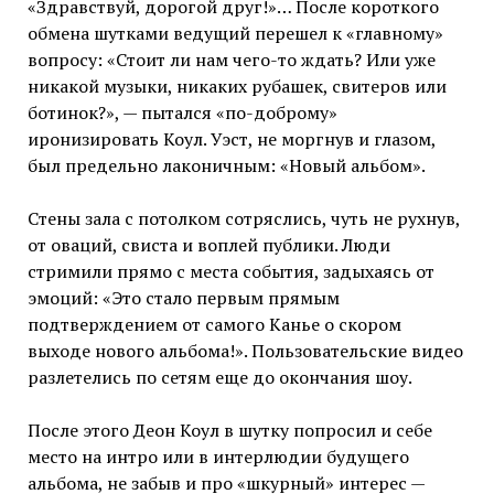
«Здравствуй, дорогой друг!»… После короткого
обмена шутками ведущий перешел к «главному»
вопросу: «Стоит ли нам чего-то ждать? Или уже
никакой музыки, никаких рубашек, свитеров или
ботинок?», — пытался «по-доброму»
иронизировать Коул. Уэст, не моргнув и глазом,
был предельно лаконичным: «Новый альбом».
Стены зала с потолком сотряслись, чуть не рухнув,
от оваций, свиста и воплей публики. Люди
стримили прямо с места события, задыхаясь от
эмоций: «Это стало первым прямым
подтверждением от самого Канье о скором
выходе нового альбома!». Пользовательские видео
разлетелись по сетям еще до окончания шоу.
После этого Деон Коул в шутку попросил и себе
место на интро или в интерлюдии будущего
альбома, не забыв и про «шкурный» интерес —