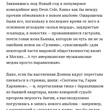
Заявившись под Новый год в популярное
комедийное шоу Deon Cole, Канье как бы между
прочим обмолвился о новом альбоме. Ошарашены
были все, поскольку в последнее время от него в
основном исходили «козьи морды», задиристые
эскапады, в новостях — провалившиеся гастроли,
почти голая жена Бьянка, которую он чуть ли не за
ошейник волок на «Грэмми», «ужасающий» (для
некоторой части мировой общественности) визит
в Москву… А тут американские музыкальные
медиа просто парализовало.
Даже, если бы выселенная Долина вдруг перестала
плеваться в стримах, шипя: «Скотина ты, Гарик
Харламов», — и, перетаскивая тюки с барахлишком
из бывшей квартиры, назло коварной судьбе
презрела мерзость бытия, а высокодуховно
погрузилась в запись нового альбома – например,
с концепцией о «погоде не в доме», это бы не так