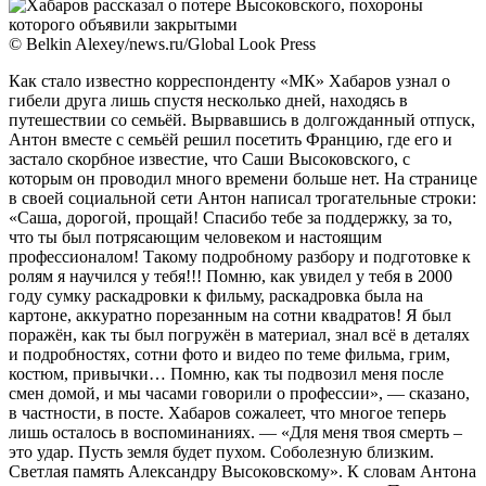
© Belkin Alexey/news.ru/Global Look Press
Как стало известно корреспонденту «МК» Хабаров узнал о
гибели друга лишь спустя несколько дней, находясь в
путешествии со семьёй. Вырвавшись в долгожданный отпуск,
Антон вместе с семьёй решил посетить Францию, где его и
застало скорбное известие, что Саши Высоковского, с
которым он проводил много времени больше нет. На странице
в своей социальной сети Антон написал трогательные строки:
«Саша, дорогой, прощай! Спасибо тебе за поддержку, за то,
что ты был потрясающим человеком и настоящим
профессионалом! Такому подробному разбору и подготовке к
ролям я научился у тебя!!! Помню, как увидел у тебя в 2000
году сумку раскадровки к фильму, раскадровка была на
картоне, аккуратно порезанным на сотни квадратов! Я был
поражён, как ты был погружён в материал, знал всё в деталях
и подробностях, сотни фото и видео по теме фильма, грим,
костюм, привычки… Помню, как ты подвозил меня после
смен домой, и мы часами говорили о профессии», — сказано,
в частности, в посте. Хабаров сожалеет, что многое теперь
лишь осталось в воспоминаниях. — «Для меня твоя смерть –
это удар. Пусть земля будет пухом. Соболезную близким.
Светлая память Александру Высоковскому». К словам Антона