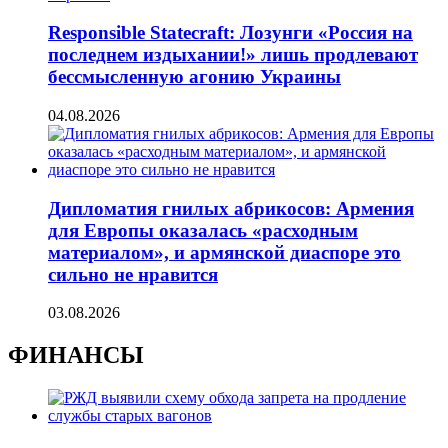
Responsible Statecraft: Лозунги «Россия на
последнем издыхании!» лишь продлевают
бессмысленную агонию Украины
04.08.2026
Дипломатия гнилых абрикосов: Армения
для Европы оказалась «расходным
материалом», и армянской диаспоре это
сильно не нравится
03.08.2026
ФИНАНСЫ