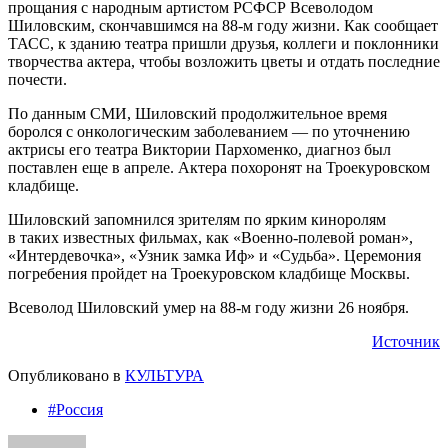
прощания с народным артистом РСФСР Всеволодом
Шиловским, скончавшимся на 88-м году жизни. Как сообщает
ТАСС, к зданию театра пришли друзья, коллеги и поклонники
творчества актера, чтобы возложить цветы и отдать последние
почести.
По данным СМИ, Шиловский продолжительное время
боролся с онкологическим заболеванием — по уточнению
актрисы его театра Виктории Пархоменко, диагноз был
поставлен еще в апреле. Актера похоронят на Троекуровском
кладбище.
Шиловский запомнился зрителям по ярким киноролям
в таких известных фильмах, как «Военно-полевой роман»,
«Интердевочка», «Узник замка Иф» и «Судьба». Церемония
погребения пройдет на Троекуровском кладбище Москвы.
Всеволод Шиловский умер на 88-м году жизни 26 ноября.
Источник
Опубликовано в
КУЛЬТУРА
#Россия