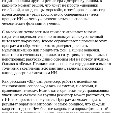
созданию клипа друга и режиссера Дмитрия Бурлакова, в
какой-то момент решил, что хочет не просто «дворянки
столбовой, а владычицы морской», и зомбировал режиссера
идеей доверить «ради абсолютного совершенства» весь
процесс ИИ — чего уж размениваться на спорные
человеческие фантазии и умения.
С высокими технологиями сейчас заигрывают многие
создатели видеоконтента, но используется искусственный
интеллект по-разному. Кто-то обрабатывает с помощью этих
программ изображение, кто-то доверяет рисовать
мультипликацию или придумать фон. Няшные кошечки,
политики в смешных прикидах и ситуациях, звезды в самых
непотребных ракурсах давно освоены ИИ на потеху публике.
Однако в «Белых Птицах» авторы пошли еще дальше и вместо
точечных вкраплений всю картинку, включая персонажей
клипа, доверили фантазиям ИИ.
Как рассказал «ЗД» сам режиссер, работа с новейшими
технологиями сопровождалась «и смехом, и слезами, и
праведным гневом». Если с категорически не устраивающим
участником съемочной группы режиссер может расстаться, то
с ИИ так просто не получится. Программа может выдать
результат обратный запросам, и самое обидное, что каждый
кадр стоит денег. Чем больше кадров, тем дороже финальный