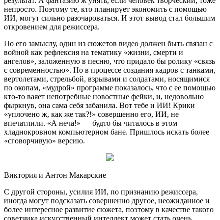
результат. А фантазию ж унять, если человек творческий, тоже
непросто. Поэтому те, кто планирует экономить с помощью
ИИ, могут сильно разочароваться. И этот вывод стал большим
откровением для режиссера.
По его замыслу, один из сюжетов видео должен быть связан с
войной как рефлексия на тематику «жизни, смерти и
ангелов», заложенную в песню, что придало бы ролику «связь
с современностью». Но в процессе создания кадров с танками,
вертолетами, стрельбой, взрывами и солдатами, носящимися
по окопам, «мудрой» программе показалось, что с ее помощью
кто-то ваяет непотребные новостные фейки, и, недовольно
фыркнув, она сама себя забанила. Вот тебе и ИИ! Крики
«уплочено ж, как же так?!» совершенно его, ИИ, не
впечатлили. «А неча!» — будто бы читалось в этом
хладнокровном компьютерном бане. Пришлось искать более
«сговорчивую» версию.
Виктория и Антон Макарские
С другой стороны, усилия ИИ, по признанию режиссера,
иногда могут подсказать совершенно другое, неожиданное и
более интересное развитие сюжета, поэтому в качестве такого
советчика искусственный интеллект может стать очень