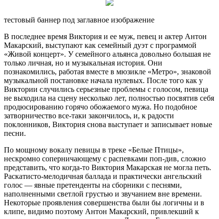
тестовый баннер под заглавное изображение
В последнее время Виктория и ее муж, певец и актер Антон
Макарский, выступают как семейный дуэт с программой
«Живой концерт». У семейного альянса довольно большая не
только личная, но и музыкальная история. Они
познакомились, работая вместе в мюзикле «Метро», знаковой
музыкальной постановке начала нулевых. После того как у
Виктории случились серьезные проблемы с голосом, певица
не выходила на сцену несколько лет, полностью посвятив себя
продюсированию горячо обожаемого мужа. Но подобное
затворничество все-таки закончилось, и, к радости
поклонников, Виктория снова выступает и записывает новые
песни.
По мощному вокалу певицы в треке «Белые Птицы»,
нескромно соперничающему с распевками поп-див, сложно
представить, что когда-то Виктория Макарская не могла петь.
Раскатисто-мелодичная баллада и практически ангельский
голос — явные претенденты на сборники с песнями,
наполненными светлой грустью и звучанием вне времени.
Некоторые проявления совершенства были бы логичны и в
клипе, видимо поэтому Антон Макарский, привлекший к