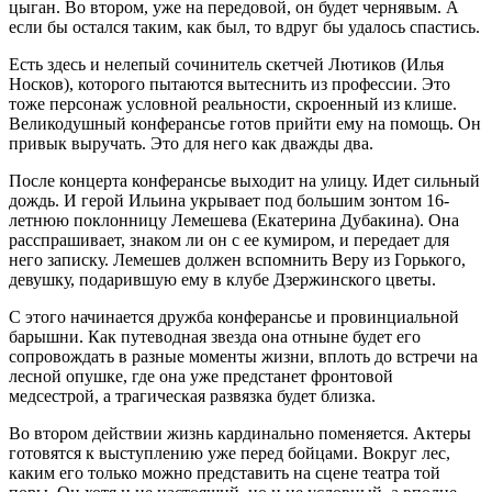
цыган. Во втором, уже на передовой, он будет чернявым. А
если бы остался таким, как был, то вдруг бы удалось спастись.
Есть здесь и нелепый сочинитель скетчей Лютиков (Илья
Носков), которого пытаются вытеснить из профессии. Это
тоже персонаж условной реальности, скроенный из клише.
Великодушный конферансье готов прийти ему на помощь. Он
привык выручать. Это для него как дважды два.
После концерта конферансье выходит на улицу. Идет сильный
дождь. И герой Ильина укрывает под большим зонтом 16-
летнюю поклонницу Лемешева (Екатерина Дубакина). Она
расспрашивает, знаком ли он с ее кумиром, и передает для
него записку. Лемешев должен вспомнить Веру из Горького,
девушку, подарившую ему в клубе Дзержинского цветы.
С этого начинается дружба конферансье и провинциальной
барышни. Как путеводная звезда она отныне будет его
сопровождать в разные моменты жизни, вплоть до встречи на
лесной опушке, где она уже предстанет фронтовой
медсестрой, а трагическая развязка будет близка.
Во втором действии жизнь кардинально поменяется. Актеры
готовятся к выступлению уже перед бойцами. Вокруг лес,
каким его только можно представить на сцене театра той