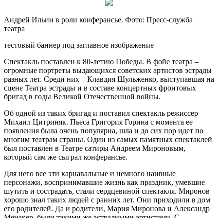
Андрей Ильин в роли конферансье. Фото: Пресс-служба
театра
тестовый баннер под заглавное изображение
Спектакль поставлен к 80-летию Победы. В фойе театра
–
огромные портреты выдающихся советских артистов эстрады
разных лет. Среди них – Клавдия Шульженко, выступавшая на
сцене Театра эстрады и в составе концертных фронтовых
бригад в годы Великой Отечественной войны.
Об одной из таких бригад и поставил спектакль режиссер
Михаил Цитриняк. Пьеса Григория Горина с момента ее
появления была очень популярна, шла и до сих пор идет по
многим театрам страны. Один из самых памятных спектаклей
был поставлен в Театре сатиры Андреем Мироновым,
который сам же сыграл конферансье.
Для него все эти карнавальные и немного наивные
персонажи, воспринимавшие жизнь как праздник, умевшие
шутить и сострадать, стали сердцевиной спектакля. Миронов
хорошо знал таких людей с ранних лет. Они приходили в дом
его родителей. Да и родители, Мария Миронова и Александр
Менакер, были такими же эстрадными артистами. С