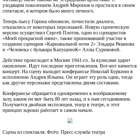
уходящим поколением Андрей Миронов и простился в своем
спектакле, в котором было много личного.
Теперь пьесу Горина обновили, почистили диалоги,
отказались от некоторых персонажей. Новую сценическую
версию осуществил Сергей Плотов, один из сценаристов
«Моей прекрасной няни», также принимавший участие в
создании сценария «Карнавальной ночи 2» Эльдара Рязанова
и «Человека с бульвара КапуциноК» Аллы Суриковой.
Действие происходит в Москве 1941-го. За кулисами царит
оживление. Идут последние приготовления. Вот-вот начнется
концерт. На сцену выходит конферансье Николай Буркини в
исполнении Андрея Ильина. Он играет эту роль один, тогда
как другие персонажи представлены двумя составами.
Конферансье обращается одновременно к воображаемому
залу, каким он мог быть 80 лет назад, и к нам сегодняшним.
Получается двойная экспозиция, театр в театре, и этот
принцип хорошо работает в самом начале.
Сцена из спектакля. Фото: Пресс-служба театра