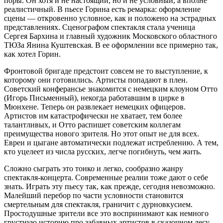
поры. Он хотя и не настоящий, но и не условный, а вполне
реалистичный. В пьесе Горина есть ремарка: оформление
сцены — откровенно условное, как и положено на эстрадных
представлениях. Сценографом спектакля стала ученица
Сергея Бархина и главный художник Московского областного
ТЮЗа Янина Куштевская. В ее оформлении все примерно так,
как хотел Горин.
Фронтовой бригаде предстоит совсем не то выступление, к
которому они готовились. Артисты попадают в плен.
Советский конферансье знакомится с немецким клоуном Отто
(Игорь Письменный), некогда работавшим в цирке в
Мюнхене. Теперь он развлекает немецких офицеров.
Артистов им катастрофически не хватает, тем более
талантливых, и Отто распишет советским коллегам
преимущества нового зрителя. Но этот опыт не для всех.
Евреи и цыгане автоматически подлежат истреблению. А тем,
кто уцелеет из числа русских, легче погибнуть, чем жить.
Сложно сыграть это тонко и легко, сообразно жанру
спектакля-концерта. Современные реалии тоже дают о себе
знать. Играть эту пьесу так, как прежде, сегодня невозможно.
Малейший перебор по части условности становится
смертельным для спектакля, граничит с дурновкусием.
Простодушные зрители все это воспринимают как немного
грустную историю про забавных артистов в сказочном лесу.