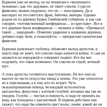
Буркини уже не молод, но на чеховского «маленького
человека», как это задумано, не тянет совсем. Судя по
фамилии, можно подумать, что он — иностранец. Да и
выглядит не по-советски: фрак, бабочка, манеры. Однако
родом он из деревни Бурки Тамбовской губернии, и как сам
говорит, «потомственный конферансье… из крестьян». Все в
его деревни были конферансье — мужики и бабы. «Промысел
такой … народный». Поменял ударение в названии деревни,
добавил пару букв, и пожалуйста — прекрасная сценическая
фамилия.
Буркини развлекает публику, объявляет выход артистов, и
никто еще не знает, что совсем скоро начнется война. А сам он
окажется на передовой и совершит подвиг. Кто бы мог
подумать, что такое возможно. Он совсем не герой, вечный
шут.
А пока артисты готовятся к выступлению. Не все они на
высоте по части искусства танца и пения. Это уже относится
не к персонажам, а к тем, кто их играет. Чуть
экзальтированная певица, белокурый исполнитель
цыганочки, фокусник с клеткой голубей, которых мы так не
увидим. Голуби — чистая условность, и надо ее принять на
веру, как блондина с цыганочкой. В первом действии ему
скажут, что надо бы изменить цвет волос, иначе, какой же он