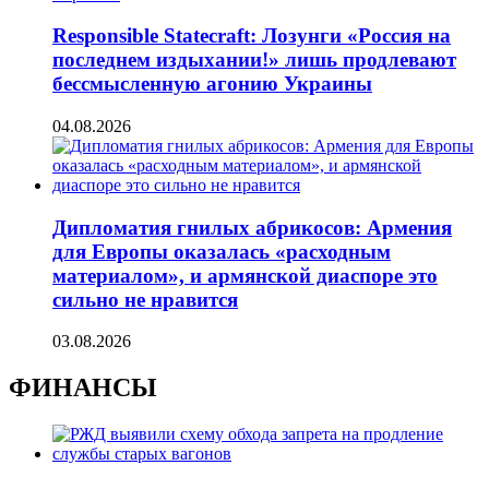
Responsible Statecraft: Лозунги «Россия на
последнем издыхании!» лишь продлевают
бессмысленную агонию Украины
04.08.2026
Дипломатия гнилых абрикосов: Армения
для Европы оказалась «расходным
материалом», и армянской диаспоре это
сильно не нравится
03.08.2026
ФИНАНСЫ