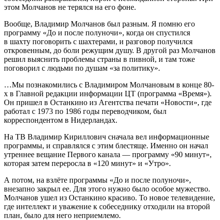
этом Молчанов не терялся на его фоне.
Вообще, Владимир Молчанов был разным. Я помню его
программу «До и после полуночи», когда он спустился
в шахту поговорить с шахтерами, и разговор получился
откровенным, до боли режущим душу. В другой раз Молчанов
решил выяснить проблемы страны в пивной, и там тоже
поговорил с людьми по душам «за политику».
…Мы познакомились с Владимиром Молчановым в конце 80-
х в Главной редакции информации ЦТ (программа «Время»).
Он пришел в Останкино из Агентства печати «Новости», где
работал с 1973 по 1986 годы переводчиком, был
корреспондентом в Нидерландах.
На ТВ Владимир Кириллович сначала вел информационные
программы, и справлялся с этим блестяще. Именно он начал
утреннее вещание Первого канала — программу «90 минут»,
которая затем переросла в «120 минут» и «Утро».
А потом, на взлёте программы «До и после полуночи»,
внезапно закрыл ее. Для этого нужно было особое мужество.
Молчанов ушел из Останкино красиво. То новое телевидение,
где интеллект и уважение к собеседнику отходили на второй
план, было для него неприемлемо.