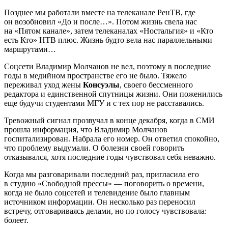
Позднее мы работали вместе на телеканале РенТВ, где
он возобновил «До и после…». Потом жизнь свела нас
на «Пятом канале», затем телеканалах «Ностальгия» и «Кто
есть Кто» НТВ плюс. Жизнь будто вела нас параллельными
маршрутами…
Соцсети Владимир Молчанов не вел, поэтому в последние
годы в медийном пространстве его не было. Тяжело
переживал уход жены
Консуэлы
, своего бессменного
редактора и единственной спутницы жизни. Они поженились
еще будучи студентами МГУ и с тех пор не расставались.
Тревожный сигнал прозвучал в конце декабря, когда в СМИ
прошла информация, что Владимир Молчанов
госпитализирован. Набрала его номер. Он ответил спокойно,
что проблему выдумали. О болезни своей говорить
отказывался, хотя последние годы чувствовал себя неважно.
Когда мы разговаривали последний раз, пригласила его
в студию «Свободной прессы» — поговорить о времени,
когда не было соцсетей и телевидение было главным
источником информации. Он несколько раз переносил
встречу, отговариваясь делами, но по голосу чувствовала:
болеет.