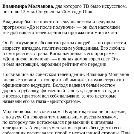
Владимира Молчанова
, для которого ТВ было искусством,
не стало 12 мая. Он ушел на 76-м году. Шок
Владимир был не просто тележурналистом и ведущим
программы «До и после полуночи» — он был настоящей
звездой нашего телевидения на протяжении многих лет.
Он был кумиром абсолютно разных людей — по профессии,
возрасту, взглядам, политическим убеждениям. Его любила
и смотрела вся страна. Когда начиналась его программа
«До и после полуночи» — в окнах домов горел свет. Это
и был настоящий, народный рейтинг его передачи.
Появившись на советском телевидении, Владимир Молчанов
впервые заставил заговорить об имидже, сломав стереотип
официозного ведущего. Володя надевал белый костюм,
дорогую рубашку, фирменный галстук, садился в студии
в кресло, при этом вел себя вальяжно, за что некоторые
называли его за глаза «аристократом».
Молчанов был на советском ТВ аристократом не по одежде,
а по духу. Он говорил тем правильным русским языком,
по которому так истосковался привыкший к штампам
телезритель. А еще он умел так выстроить беседу, что его
собеседник раскрывался, порой с неожиданной стороны. При