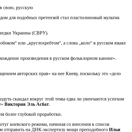
одом для подобных претензий стал пластилиновый мультик
зведки Украины (СВРУ).
обоком“ или „круглохребтом“, а слова „коло“ в русском языке
схождение произведения в русском фольклорном каноне».
щением авторских прав» на нее Киеву, поскольку это «дело
здуть скандал вокруг этой темы едва ли увенчаются успехом
ке»
Виктория Эль Асбат
.
ля более глубокой проработки.
отуг киевского режима, начиная со внесения в список
ем отправить на ДНК-экспертизу мощи преподобного
Ильи