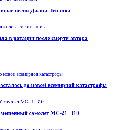
хивные песни Джона Леннона
шла в ротации после смерти автора
осталось до новой всемирной катастрофы
замещенный самолет МС-21−310