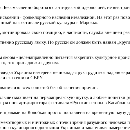
исвоении» фольклорного наследия незалежной. На этот раз пов
нный на фестивале русской культуры в Марокко.
ю, мотивировала свою позицию, в частности, служба внешней ра
твенно русскому языку. По-русски он должен быть назван „кругл
ом якобы «целенаправленно пытается закрепить культурное прои
 то, что принадлежит другим.
зведка Украины намерена не покладая рук трудиться над «возвра
али сказочники СВРУ.
вания изо всех соцсетей без объяснения причин.
ольше смахивает на первоапрельскую шутку, а любые попытки ра
ющая пост арт-директора фестиваля «Русские сезоны в Касаблан
ми правами на Колобка» просто поставлена на временную паузу д
смехотворных и ничтожных с точки зрения разумного человека п
ного кулинарного достояния Украины» и заканчивая намерени