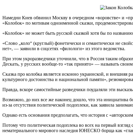
Намедни Киев обвинил Москву в очередном «воровстве» и «пр
«Колобок» по мотивам одноименной сказки, продемонстрирова
«Колобок» не может быть русской сказкой хотя бы по названи
«Слово „коло“ (круглый) фонетически и семантически не свойс
нет», — заявили в соцсетях «филологи» из этого ведомства.
При этом укроразведчики уточнили, что в Россия таким образ
Дескать, у русских вообще-то «так принято» — называть своим
Сказка про колобка является исконно украинской, и внешняя ра
культурного достоинства и национальной памяти», резюмиров
Правда, вскоре самостийные разведчики поудаляли эти высказы
Возможно, до них все же наконец дошло, что эта инициатива б
из-за отсутствия политической подоплеки, как заявила занима
Однако есть основания предполагать, что история с «авторски
Потому что политическая подоплека во всех на первый взгляд 
нематериального мирового наследия ЮНЕСКО борща как «глав