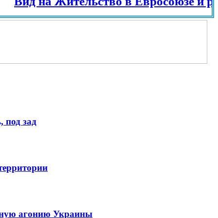
д на Жительство в Евросоюзе и разных 
 под зад
 территории
енную агонию Украины