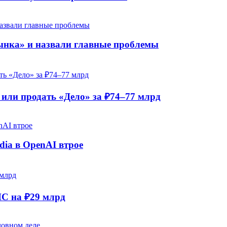
рынка» и назвали главные проблемы
ли продать «Дело» за ₽74–77 млрд
dia в OpenAI втрое
НС на ₽29 млрд