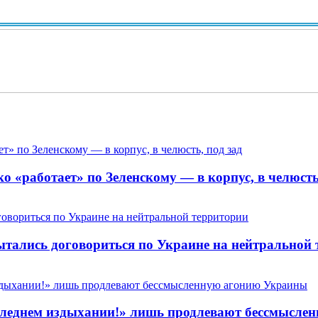
Ви
 «работает» по Зеленскому — в корпус, в челюсть,
пытались договориться по Украине на нейтральной
 последнем издыхании!» лишь продлевают бессмысл