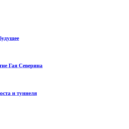
будущее
тие Гая Северина
оста и туннеля