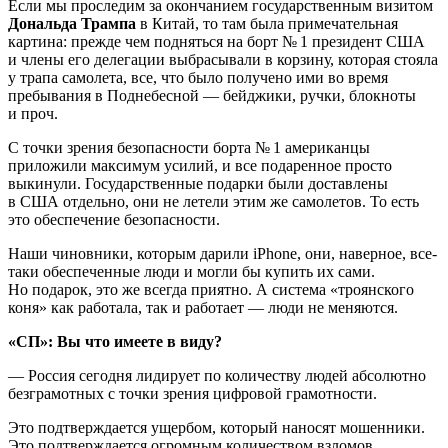
Если мы проследим за окончанием государственным визитом
Дональда Трампа
в Китай, то там была примечательная
картина: прежде чем подняться на борт № 1 президент США
и члены его делегации выбрасывали в корзину, которая стояла
у трапа самолета, все, что было получено ими во время
пребывания в Поднебесной — бейджики, ручки, блокноты
и проч.
С точки зрения безопасности борта № 1 американцы
приложили максимум усилий, и все подаренное просто
выкинули. Государственные подарки были доставлены
в США отдельно, они не летели этим же самолетов. То есть
это обеспечение безопасности.
Наши чиновники, которым дарили iPhone, они, наверное, все-
таки обеспеченные люди и могли бы купить их сами.
Но подарок, это же всегда приятно. А система «троянского
коня» как работала, так и работает — люди не меняются.
«СП»: Вы что имеете в виду?
— Россия сегодня лидирует по количеству людей абсолютно
безграмотных с точки зрения цифровой грамотности.
Это подтверждается ущербом, который наносят мошенники.
Это подтверждается огромным количеством взломов