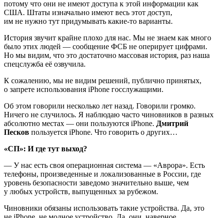
потому что они не имеют доступа к этой информации как
США. Штаты изначально имеют весь этот доступ,
им не нужно тут придумывать какие-то варианты.
История звучит крайне плохо для нас. Мы не знаем как много
было этих людей — сообщение ФСБ не оперирует цифрами.
Но мы видим, что это достаточно массовая история, раз наша
спецслужба её озвучила.
К сожалению, мы не видим решений, публично принятых,
о запрете использования iPhone госслужащими.
Об этом говорили несколько лет назад. Говорили громко.
Ничего не случилось. Я наблюдаю часто чиновников в разных
абсолютно местах — они пользуются iPhone.
Дмитрий
Песков
пользуется iPhone. Что говорить о других…
«СП»: И где тут выход?
— У нас есть своя операционная система — «Аврора». Есть
телефоны, произведенные и локализованные в России, где
уровень безопасности заведомо значительно выше, чем
у любых устройств, выпущенных за рубежом.
Чиновники обязаны использовать такие устройства. Да, это
не iPhone, не модное устройство. Да, они, наверное,