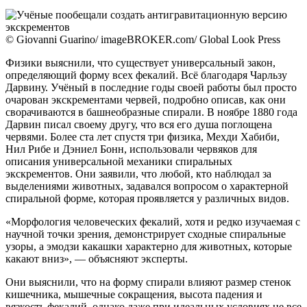
© Giovanni Guarino/ imageBROKER.com/ Global Look Press
Физики выяснили, что существует универсальный закон,
определяющий форму всех фекалий. Всё благодаря Чарльзу
Дарвину. Учёный в последние годы своей работы был просто
очарован экскрементами червей, подробно описав, как они
сворачиваются в башнеобразные спирали. В ноябре 1880 года
Дарвин писал своему другу, что вся его душа поглощена
червями. Более ста лет спустя три физика, Мехди Хабиби,
Нил Рибе и Дэниел Бонн, использовали червяков для
описания универсальной механики спиральных
экскрементов. Они заявили, что любой, кто наблюдал за
выделениями животных, задавался вопросом о характерной
спиральной форме, которая проявляется у различных видов.
«Морфология человеческих фекалий, хотя и редко изучаемая с
научной точки зрения, демонстрирует сходные спиральные
узоры, а эмодзи какашки характерно для животных, которые
какают вниз», — объясняют эксперты.
Они выяснили, что на форму спирали влияют размер стенок
кишечника, мышечные сокращения, высота падения и
вязкость фекалий, однако даже при идеальных условиях не все