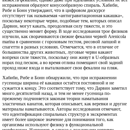
испражнения образуют конусообразную спираль. Хабиби,
Рибе и Бонн утверждают, что в цифровом дискурсе
отсутствует так называемая «антигравитационная какашка»,
поскольку некоторые черви, подобные тем, которых описал
Дарвин, могут какать, преодолевая силу тяжести, и это
существенно меняет форму. В ходе исследования трое физиков
изучили, как сворачиваются свежие фекалии червей Arenicola
marina в сравнении с гороховым тестом, рисовой лапшой и
спагетти в разных условиях. Отмечается, что в отличие от
большинства других животных, луговые черви какают
вопреки силе тяжести, поскольку они живут в U-образных
норах под песком, а во время отлива помещают свой задний
проход ниже входа и выталкивают свои фекалии на пляж.
Хабиби, Рибе и Бонн обнаружили, что при испражнении
гусеницы ширина её какашки остаётся постоянной и не
сужается к концу. Это соответствует тому, что Дарвин заметил
много десятилетий назад, и тем не менее гусеница по-
прежнему подчиняется законам теории наматывания
эластичных канатов, которая описывает, как веревки и другие
материалы наматываются. Авторы исследования отмечают,
что идентификация спиральных структур в экскрементах
имеет более широкое значение для понимания того, как
организмы используют физику в функциональной
морфологии. Например, в случае с дождевыми червями,