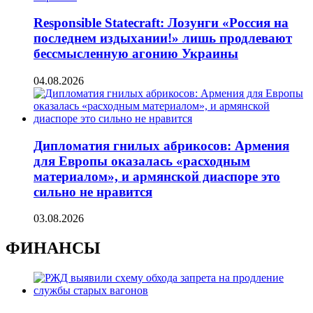
Responsible Statecraft: Лозунги «Россия на
последнем издыхании!» лишь продлевают
бессмысленную агонию Украины
04.08.2026
Дипломатия гнилых абрикосов: Армения
для Европы оказалась «расходным
материалом», и армянской диаспоре это
сильно не нравится
03.08.2026
ФИНАНСЫ