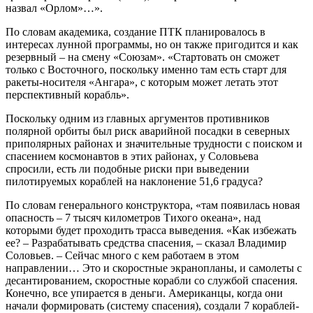
назвал «Орлом»…».
По словам академика, создание ПТК планировалось в
интересах лунной программы, но он также пригодится и как
резервный – на смену «Союзам». «Стартовать он сможет
только с Восточного, поскольку именно там есть старт для
ракеты-носителя «Ангара», с которым может летать этот
перспективный корабль».
Поскольку одним из главных аргументов противников
полярной орбиты был риск аварийной посадки в северных
приполярных районах и значительные трудности с поиском и
спасением космонавтов в этих районах, у Соловьева
спросили, есть ли подобные риски при выведении
пилотируемых кораблей на наклонение 51,6 градуса?
По словам генерального конструктора, «там появилась новая
опасность – 7 тысяч километров Тихого океана», над
которыми будет проходить трасса выведения. «Как избежать
ее? – Разрабатывать средства спасения, – сказал Владимир
Соловьев. – Сейчас много с кем работаем в этом
направлении… Это и скоростные экранопланы, и самолеты с
десантированием, скоростные корабли со службой спасения.
Конечно, все упирается в деньги. Американцы, когда они
начали формировать (систему спасения), создали 7 кораблей-