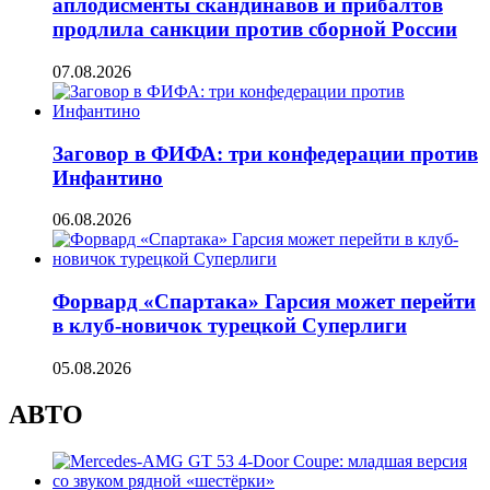
аплодисменты скандинавов и прибалтов
продлила санкции против сборной России
07.08.2026
Заговор в ФИФА: три конфедерации против
Инфантино
06.08.2026
Форвард «Спартака» Гарсия может перейти
в клуб-новичок турецкой Суперлиги
05.08.2026
АВТО