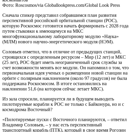
Фото: Roscosmos/via Globallookpress.com/Global Look Press
Сначала спикер представил собравшимся план развития
перспективной российской орбитальной станции (РОС),
которую Роскосмос готовится начать формировать с 2028 года
путем стыковки к имеющемуся на МКС
многофункциональному лабораторному модулю «Наука»
(МЛМ) нового научно-энергетического модуля (НЭМ).
Соловьев отметил, что в отличие от предыдущих станций,
строящихся с определенным ресурсом – Мир (12 лет) и МКС
(25 лет), РОС будет иметь неограниченный срок службы за
счет возможности менять все модули. Он напомнил о том, что
первоначальная идея ученых о размещении новой станции на
орбите с полярным наклонением (около 97 градусов) не была
поддержана Роскосмосом. В итоге остановились на
наклонении 51,6 (на котором сейчас летает МКС).
Из зала спросили, планируется ли в будущем выводить
пилотируемые корабли к РОС не только с Байконура, но и с
космодрома Восточный?
«Пилотируемые пуски с Восточного планируются, – ответил
Владимир Соловьев, – у нас есть перспективный
транспортный корабль (ПТК), который в свое время Рогозин