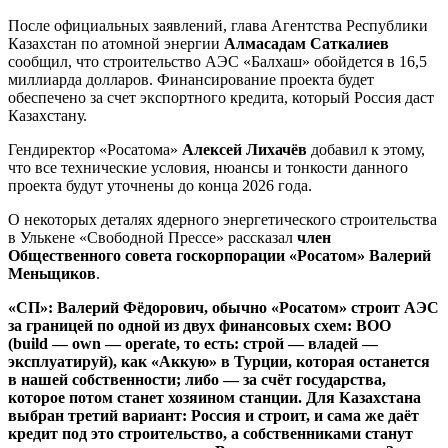
После официальных заявлений, глава Агентства Республики
Казахстан по атомной энергии
Алмасадам Саткалиев
сообщил, что строительство АЭС «Балхаш» обойдется в 16,5
миллиарда долларов. Финансирование проекта будет
обеспечено за счет экспортного кредита, который Россия даст
Казахстану.
Гендиректор «Росатома»
Алексей Лихачёв
добавил к этому,
что все технические условия, нюансы и тонкости данного
проекта будут уточнены до конца 2026 года.
О некоторых деталях ядерного энергетического строительства
в Улькене «Свободной Прессе» рассказал
член
Общественного совета госкорпорации «Росатом» Валерий
Меньщиков
.
«СП»: Валерий Фёдорович, обычно «Росатом» строит АЭС
за границей по одной из двух финансовых схем: ВОО
(build — own — operate, то есть: строй — владей —
эксплуатируй), как «Аккую» в Турции, которая останется
в нашей собственности; либо — за счёт государства,
которое потом станет хозяином станции. Для Казахстана
выбран третий вариант: Россия и строит, и сама же даёт
кредит под это строительство, а собственниками станут