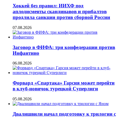
Хоккей без правил: ИИХФ под
аплодисменты скандинавов и прибалтов
продлила санкции против сборной России
07.08.2026
Заговор в ФИФА: три конфедерации против
Инфантино
06.08.2026
Форвард «Спартака» Гарсия может перейти
в клуб-новичок турецкой Суперлиги
05.08.2026
Двалишвили начал подготовку к трилогии с