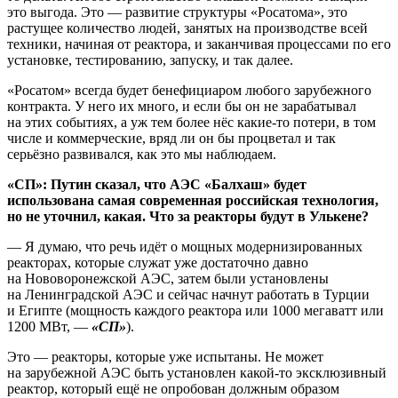
это выгода. Это — развитие структуры «Росатома», это
растущее количество людей, занятых на производстве всей
техники, начиная от реактора, и заканчивая процессами по его
установке, тестированию, запуску, и так далее.
«Росатом» всегда будет бенефициаром любого зарубежного
контракта. У него их много, и если бы он не зарабатывал
на этих событиях, а уж тем более нёс какие-то потери, в том
числе и коммерческие, вряд ли он бы процветал и так
серьёзно развивался, как это мы наблюдаем.
«СП»: Путин сказал, что АЭС «Балхаш» будет
использована самая современная российская технология,
но не уточнил, какая. Что за реакторы будут в Улькене?
— Я думаю, что речь идёт о мощных модернизированных
реакторах, которые служат уже достаточно давно
на Нововоронежской АЭС, затем были установлены
на Ленинградской АЭС и сейчас начнут работать в Турции
и Египте (мощность каждого реактора или 1000 мегаватт или
1200 МВт, —
«СП»
).
Это — реакторы, которые уже испытаны. Не может
на зарубежной АЭС быть установлен какой-то эксклюзивный
реактор, который ещё не опробован должным образом