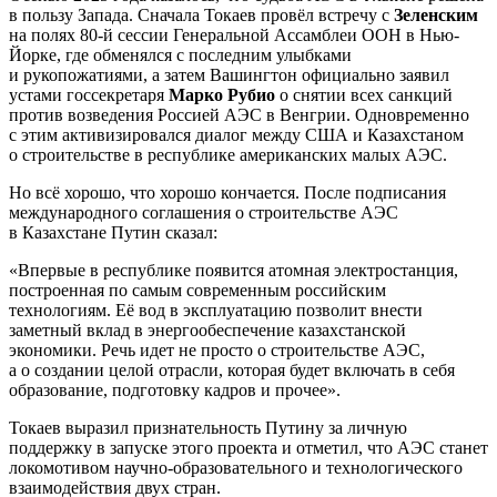
в пользу Запада. Сначала Токаев провёл встречу с
Зеленским
на полях 80-й сессии Генеральной Ассамблеи ООН в Нью-
Йорке, где обменялся с последним улыбками
и рукопожатиями, а затем Вашингтон официально заявил
устами госсекретаря
Марко Рубио
о снятии всех санкций
против возведения Россией АЭС в Венгрии. Одновременно
с этим активизировался диалог между США и Казахстаном
о строительстве в республике американских малых АЭС.
Но всё хорошо, что хорошо кончается. После подписания
международного соглашения о строительстве АЭС
в Казахстане Путин сказал:
«Впервые в республике появится атомная электростанция,
построенная по самым современным российским
технологиям. Её вод в эксплуатацию позволит внести
заметный вклад в энергообеспечение казахстанской
экономики. Речь идет не просто о строительстве АЭС,
а о создании целой отрасли, которая будет включать в себя
образование, подготовку кадров и прочее».
Токаев выразил признательность Путину за личную
поддержку в запуске этого проекта и отметил, что АЭС станет
локомотивом научно-образовательного и технологического
взаимодействия двух стран.