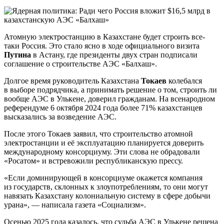
Атомную электростанцию в Казахстане будет строить все-
таки Россия. Это стало ясно в ходе официального визита
Путина
в Астану, где президенты двух стран подписали
соглашение о строительстве АЭС «Балхаш».
Долгое время руководитель Казахстана
Токаев
колебался
в выборе подрядчика, а принимать решение о том, строить ли
вообще АЭС в Улькене, доверил гражданам. На всенародном
референдуме 6 октября 2024 года более 71% казахстанцев
высказались за возведение АЭС.
После этого Токаев заявил, что строительство атомной
электростанции и её эксплуатацию планируется доверить
международному консорциуму. Эти слова не обрадовали
«Росатом» и встревожили республиканскую прессу.
«Если доминирующей в консорциуме окажется компания
из государств, склонных к злоупотреблениям, то они могут
навязать Казахстану колониальную систему в сфере добычи
урана», — написала газета «Социализм».
Осенью 2025 года казалось, что судьба АЭС в Улькене решена