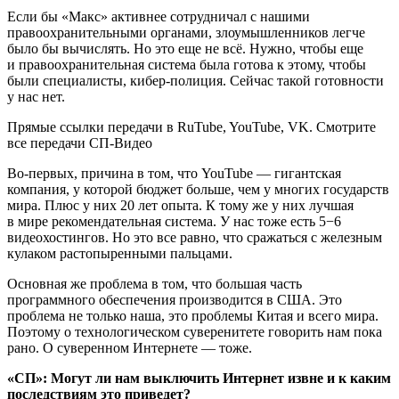
Если бы «Макс» активнее сотрудничал с нашими
правоохранительными органами, злоумышленников легче
было бы вычислять. Но это еще не всё. Нужно, чтобы еще
и правоохранительная система была готова к этому, чтобы
были специалисты, кибер-полиция. Сейчас такой готовности
у нас нет.
Прямые ссылки передачи в RuTube, YouTube, VK. Смотрите
все передачи СП-Видео
Во-первых, причина в том, что YouTube — гигантская
компания, у которой бюджет больше, чем у многих государств
мира. Плюс у них 20 лет опыта. К тому же у них лучшая
в мире рекомендательная система. У нас тоже есть 5−6
видеохостингов. Но это все равно, что сражаться с железным
кулаком растопыренными пальцами.
Основная же проблема в том, что большая часть
программного обеспечения производится в США. Это
проблема не только наша, это проблемы Китая и всего мира.
Поэтому о технологическом суверенитете говорить нам пока
рано. О суверенном Интернете — тоже.
«СП»: Могут ли нам выключить Интернет извне и к каким
последствиям это приведет?