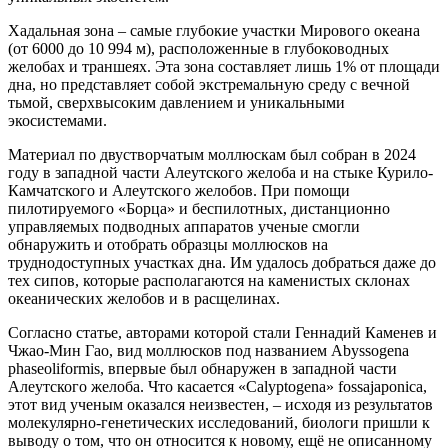
Хадальная зона – самые глубокие участки Мирового океана
(от 6000 до 10 994 м), расположенные в глубоководных
желобах и траншеях. Эта зона составляет лишь 1% от площади
дна, но представляет собой экстремальную среду с вечной
тьмой, сверхвысоким давлением и уникальными
экосистемами.
Материал по двустворчатым моллюскам был собран в 2024
году в западной части Алеутского желоба и на стыке Курило-
Камчатского и Алеутского желобов. При помощи
пилотируемого «Борца» и беспилотных, дистанционно
управляемых подводных аппаратов ученые смогли
обнаружить и отобрать образцы моллюсков на
труднодоступных участках дна. Им удалось добраться даже до
тех сипов, которые располагаются на каменистых склонах
океанических желобов и в расщелинах.
Согласно статье, авторами которой стали Геннадий Каменев и
Чжао-Мин Гао, вид моллюсков под названием Abyssogena
phaseoliformis, впервые был обнаружен в западной части
Алеутского желоба. Что касается «Calyptogena» fossajaponica,
этот вид ученым оказался неизвестен, – исходя из результатов
молекулярно-генетических исследований, биологи пришли к
выводу о том, что он относится к новому, ещё не описанному