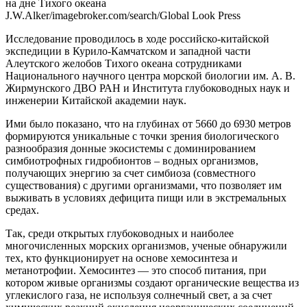
J.W.Alker/imagebroker.com/search/Global Look Press
Исследование проводилось в ходе российско-китайской
экспедиции в Курило-Камчатском и западной части
Алеутского
желобов Тихого океана сотрудниками
Национального научного центра морской биологии им. А. В.
Жирмунского ДВО РАН и Института глубоководных наук и
инженерии Китайской академии наук.
Ими было показано, что на глубинах от 5660 до 6930 метров
формируются уникальные с точки зрения биологического
разнообразия донные экосистемы с доминированием
симбиотрофных гидробионтов – водных организмов,
получающих энергию за счет симбиоза (совместного
существования) с другими организмами, что позволяет им
выживать в условиях дефицита пищи или в экстремальных
средах.
Так, среди открытых глубоководных и наиболее
многочисленных морских организмов, ученые обнаружили
тех, кто функционирует на основе хемосинтеза и
метанотрофии. Хемосинтез — это способ питания, при
котором живые организмы создают органические вещества из
углекислого газа, не используя солнечный свет, а за счет