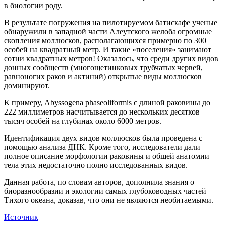
в биологии роду.
В результате погружения на пилотируемом батискафе ученые
обнаружили в западной части Алеутского желоба огромные
скопления моллюсков, располагающихся примерно по 300
особей на квадратный метр. И такие «поселения» занимают
сотни квадратных метров! Оказалось, что среди других видов
донных сообществ (многощетинковых трубчатых червей,
равноногих раков и актиний) открытые виды моллюсков
доминируют.
К примеру, Abyssogena phaseoliformis с длиной раковины до
222 миллиметров насчитывается до нескольких десятков
тысяч особей на глубинах около 6000 метров.
Идентификация двух видов моллюсков была проведена с
помощью анализа ДНК. Кроме того, исследователи дали
полное описание морфологии раковины и общей анатомии
тела этих недостаточно полно исследованных видов.
Данная работа, по словам авторов, дополнила знания о
биоразнообразии и экологии самых глубоководных частей
Тихого океана, доказав, что они не являются необитаемыми.
Источник