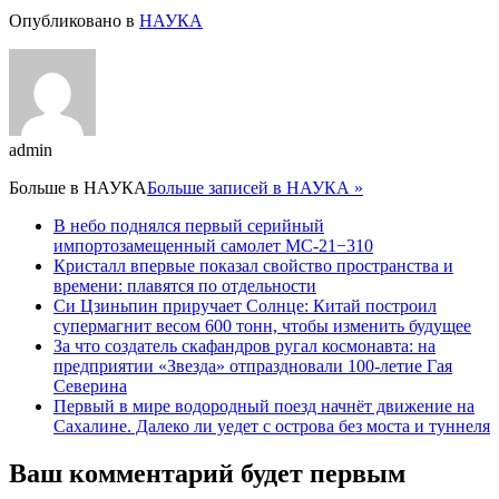
Опубликовано в
НАУКА
admin
Больше в
НАУКА
Больше записей в НАУКА »
В небо поднялся первый серийный
импортозамещенный самолет МС-21−310
Кристалл впервые показал свойство пространства и
времени: плавятся по отдельности
Си Цзиньпин приручает Солнце: Китай построил
супермагнит весом 600 тонн, чтобы изменить будущее
За что создатель скафандров ругал космонавта: на
предприятии «Звезда» отпраздновали 100-летие Гая
Северина
Первый в мире водородный поезд начнёт движение на
Сахалине. Далеко ли уедет с острова без моста и туннеля
Ваш комментарий будет первым