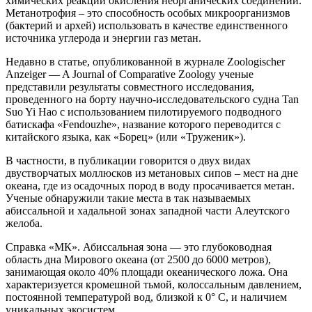
химических реакций окисления неорганических соединений.
Метанотрофия – это способность особых микроорганизмов
(бактерий и архей) использовать в качестве единственного
источника углерода и энергии газ метан.
Недавно в статье, опубликованной в журнале Zoologischer
Anzeiger — A Journal of Comparative Zoology ученые
представили результаты совместного исследования,
проведенного на борту научно-исследовательского судна Tan
Suo Yi Hao с использованием пилотируемого подводного
батискафа «Fendouzhe», название которого переводится с
китайского языка, как «Борец» (или «Труженик»).
В частности, в публикации говорится о двух видах
двустворчатых моллюсков из метановых сипов – мест на дне
океана, где из осадочных пород в воду просачивается метан.
Ученые обнаружили такие места в так называемых
абиссальной и хадальной зонах западной части Алеутского
желоба.
Справка «МК». Абиссальная зона — это глубоководная
область дна Мирового океана (от 2500 до 6000 метров),
занимающая около 40% площади океанического ложа. Она
характеризуется кромешной тьмой, колоссальным давлением,
постоянной температурой вод, близкой к 0° C, и наличием
уникальных экосистем.