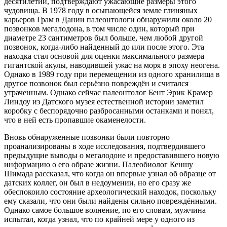
десятилетий, подтверждают ужасающие размеры этого
чудовища. В
1978 году в осыпающейся земле глиняных
карьеров Грам в Дании палеонтологи обнаружили около 20
позвонков мегалодона, в том числе один, который при
диаметре 23 сантиметров был больше, чем любой другой
позвонок, когда-либо найденный до или после этого. Эта
находка стал основой для оценки максимального размера
гигантской акулы, наводившей ужас на моря в эпоху неогена.
Однако в 1989 году при перемещении из одного хранилища в
другое позвонок был серьёзно повреждён и считался
утраченным. Однако сейчас палеонтолог Бент Эрик Крамер
Линдоу из Датского музея естественной истории заметил
коробку с беспорядочно разбросанными останками и понял,
что в ней есть пропавшие окаменелости.
Вновь обнаруженные позвонки были повторно
проанализированы в ходе исследования, подтвердившего
предыдущие выводы о мегалодоне и предоставившего новую
информацию о его образе жизни. Палеобиолог Кеншу
Шимада рассказал, что когда он впервые узнал об образце от
датских коллег, он был в недоумении, но его сразу же
обеспокоило состояние археологический находок, поскольку
ему сказали, что они были найдены сильно повреждёнными.
Однако самое большое волнение, по его словам, мужчина
испытал, когда узнал, что по крайней мере у одного из