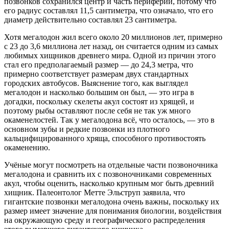
позвонков сохранился центр и часть периферии, потому что
его радиус составлял 11,5 сантиметра, что означало, что его
диаметр действительно составлял 23 сантиметра.
Хотя мегалодон жил всего около 20 миллионов лет, примерно
с 23 до 3,6 миллиона лет назад, он считается одним из самых
любимых хищников древнего мира. Одной из причин этого
стал его предполагаемый размер — до 24,3 метра, что
примерно соответствует размерам двух стандартных
городских автобусов. Выяснение того, как выглядел
мегалодон и насколько большим он был, — это игра в
догадки, поскольку скелеты акул состоят из хрящей, и
поэтому рыбы оставляют после себя не так уж много
окаменелостей. Так у мегалодона всё, что осталось, — это в
основном зубы и редкие позвонки из плотного
кальцифицированного хряща, способного противостоять
окаменению.
Учёные могут посмотреть на отдельные части позвоночника
мегалодона и сравнить их с позвоночниками современных
акул, чтобы оценить, насколько крупным мог быть древний
хищник. Палеонтолог Метте Эльструп заявила, что
гигантские позвонки мегалодона очень важны, поскольку их
размер имеет значение для понимания биологии, воздействия
на окружающую среду и географического распределения