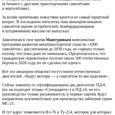
(в балансе с другими транспортными самолётами
и вертолётами).
За всеми приятными новостями кроется не самый приятный
вопрос. В последнюю пятилетку наш авиапром никаких
самолётов (кроме истребителей, бомбардировщиков
и штурмовиков) массово не выпускал.
Заявленная в свое время
Мантуровым
комплексная
программа развития авиатранспортной отрасли «1000
самолётов», рассчитанная до 2030 года, не сорвана только
потому, что пока даже не начиналась. Предполагалось, что
гражданские перевозчики получат около 500 отечественных
бортов к 2026 году, но не сделано ни одного.
Всё это авиапром объяснял отсутствием отечественных
двигателей. «Будут моторы — а самолётов-то мы наделаем».
Сейчас наконец-то сертифицированы два двигателя: ПД-8
(но он подходит только «Суперджету») и ПД-14, но его
производство только раскачивается, и первые партии будут
направлены исключительно для производства лайнеров серии
МС-21.
И тут вдруг появляются Ил-76 и Ту-214, моторов для которых