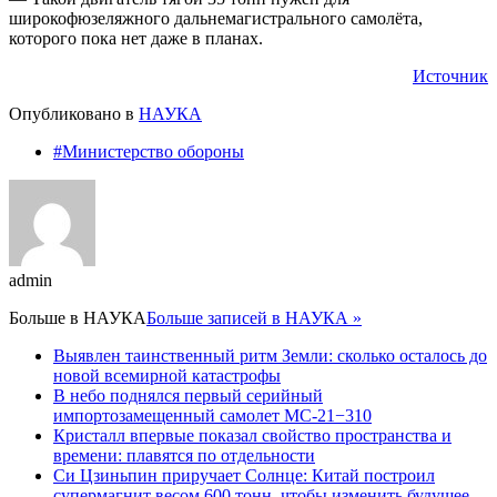
широкофюзеляжного дальнемагистрального самолёта,
которого пока нет даже в планах.
Источник
Опубликовано в
НАУКА
#Министерство обороны
admin
Больше в
НАУКА
Больше записей в НАУКА »
Выявлен таинственный ритм Земли: сколько осталось до
новой всемирной катастрофы
В небо поднялся первый серийный
импортозамещенный самолет МС-21−310
Кристалл впервые показал свойство пространства и
времени: плавятся по отдельности
Си Цзиньпин приручает Солнце: Китай построил
супермагнит весом 600 тонн, чтобы изменить будущее