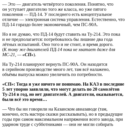
— Это — двигатель четвёртого поколения. Понятно, что
он уступает двигателю того же класса, но уже пятого
поколения — ПД-14. У последнего есть концептуальное
отличие — электронная система управления. Естественно, что
ПД-14 гораздо более экономичный, чем ПС-90А.
Но я не думаю, что ПД-14 будут ставить на Ту-214. Это пока
и не предполагается: потребовалось бы лишние два года
лётных испытаний. Оно того и не стоит, и время дорого.
(
К тому же двигателей ПД-14 пока не хватает даже для
МС-21, —
«СП»
).
На Ту-214 планируют вернуть ПС-90А. Он находится
в серийном производстве много лет, там всё налажено,
объёмы выпуска можно увеличить по потребности.
«СП»: Тогда я уже ничего не понимаю. На КАЗ в последние
5 лет упорно заявляли, что могут делать по 20 самолётов
Ту-214 в год, но нет двигателей. А двигатели, оказывается,
были всё это время…
— Что бы ни говорили на Казанском авиазаводе (там,
конечно, есть мастера сказки рассказывать), но в предыдущие
годы при самом максимальном напряжении всего завода, при
ударном труде с субботниками — они не могли собирать