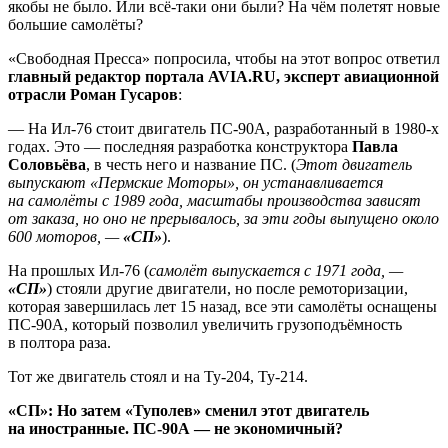
якобы не было. Или всё-таки они были? На чём полетят новые
большие самолёты?
«Свободная Пресса» попросила, чтобы на этот вопрос ответил
главный редактор портала AVIA.RU, эксперт авиационной
отрасли Роман Гусаров
:
— На Ил-76 стоит двигатель ПС-90А, разработанный в 1980-х
годах. Это — последняя разработка конструктора
Павла
Соловьёва
, в честь него и название ПС. (
Этот двигатель
выпускают «Пермские Моторы», он устанавливается
на самолёты с 1989 года, масштабы производства зависят
от заказа, но оно не прерывалось, за эти годы выпущено около
600 моторов, —
«СП»
).
На прошлых Ил-76 (
самолёт выпускается с 1971 года, —
«СП»
) стояли другие двигатели, но после ремоторизации,
которая завершилась лет 15 назад, все эти самолёты оснащены
ПС-90А, который позволил увеличить грузоподъёмность
в полтора раза.
Тот же двигатель стоял и на Ту-204, Ту-214.
«СП»: Но затем «Туполев» сменил этот двигатель
на иностранные. ПС-90А — не экономичный?