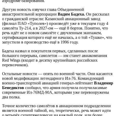
аэродроме базирования.
Другую новость озвучил глава Объединенной
авиастроительной корпорации
Вадим Бадеха.
Он рассказал
о гражданской отрасли: Казанский авиационный завод
(филиал ПАО «Туполев») произведёт уже в текущем году 4
самолёта Ту-214, а в 2027-ом — ещё 8 бортов. Понятно, что
речь идёт не о новом самолёте с двучленным экипажем,
сертификация которого ещё не началась, а о той «Тушке», что
запустили в производство ещё в 1996 году.
Бадеха назвал и покупателя первых, сделанных после
большого перерыва, самолетов — им станет авиакомпания
Red Wings (входит в десятку крупнейших российских
перевозчиков).
Остальные новости — опять по военной части. Они касаются
новой модификации легендарного Ил-76. Командующий
военно-транспортной авиацией генерал-лейтенант
Владимир
Бенедиктов
сообщил, что армия получила получиласамые
современные Ил-76МД-90А, которыми уже перевооружены
два полка.
Точное количество самолётов в авиационном подразделении
является военной тайной, но, теоретически, речь может идти
о четырёх супертяжеловесах на каждый полк, или более