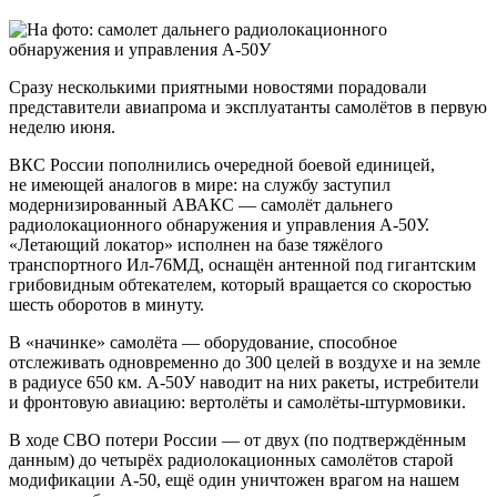
Сразу несколькими приятными новостями порадовали
представители авиапрома и эксплуатанты самолётов в первую
неделю июня.
ВКС России пополнились очередной боевой единицей,
не имеющей аналогов в мире: на службу заступил
модернизированный АВАКС — самолёт дальнего
радиолокационного обнаружения и управления А-50У.
«Летающий локатор» исполнен на базе тяжёлого
транспортного Ил-76МД, оснащён антенной под гигантским
грибовидным обтекателем, который вращается со скоростью
шесть оборотов в минуту.
В «начинке» самолёта — оборудование, способное
отслеживать одновременно до 300 целей в воздухе и на земле
в радиусе 650 км. А-50У наводит на них ракеты, истребители
и фронтовую авиацию: вертолёты и самолёты-штурмовики.
В ходе СВО потери России — от двух (по подтверждённым
данным) до четырёх радиолокационных самолётов старой
модификации А-50, ещё один уничтожен врагом на нашем