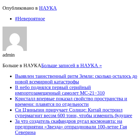
Опубликовано в
НАУКА
#Невероятное
admin
Больше в
НАУКА
Больше записей в НАУКА »
Выявлен таинственный ритм Земли: сколько осталось до
новой всемирной катастрофы
В небо поднялся первый серийный
импортозамещенный самолет МС-21−310
Кристалл впервые показал свойство пространства и
времени: плавятся по отдельности
Си Цзиньпин приручает Солнце: Китай построил
супермагнит весом 600 тонн, чтобы изменить будущее
За что создатель скафандров ругал космонавта: на
предприятии «Звезда» отпраздновали 100-летие Гая
Северина