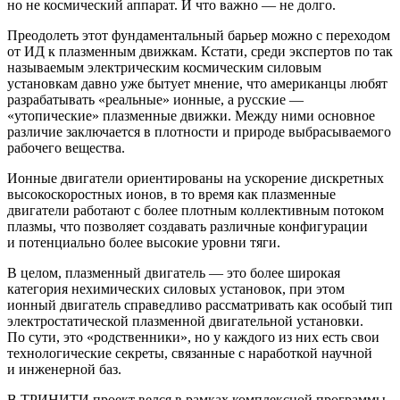
но не космический аппарат. И что важно — не долго.
Преодолеть этот фундаментальный барьер можно с переходом
от ИД к плазменным движкам. Кстати, среди экспертов по так
называемым электрическим космическим силовым
установкам давно уже бытует мнение, что американцы любят
разрабатывать «реальные» ионные, а русские —
«утопические» плазменные движки. Между ними основное
различие заключается в плотности и природе выбрасываемого
рабочего вещества.
Ионные двигатели ориентированы на ускорение дискретных
высокоскоростных ионов, в то время как плазменные
двигатели работают с более плотным коллективным потоком
плазмы, что позволяет создавать различные конфигурации
и потенциально более высокие уровни тяги.
В целом, плазменный двигатель — это более широкая
категория нехимических силовых установок, при этом
ионный двигатель справедливо рассматривать как особый тип
электростатической плазменной двигательной установки.
По сути, это «родственники», но у каждого из них есть свои
технологические секреты, связанные с наработкой научной
и инженерной баз.
В ТРИНИТИ проект велся в рамках комплексной программы