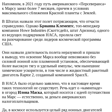
Напомним, в 2021 году путь американского «Персеверанса»
к Марсу занял более 7 месяцев, причем в условиях
максимального сближения Красной планеты с Землей.
В Штатах назвали этот полет потрясающим, что отчасти
справедливо. Однако
Брианна Клементс
, топ-менеджер
компании Howe Industries (Скоттсдейл, штат Аризона), одного
из ведущих подрядчиков НАСА, пролила свет
на разочарование среди лидеров космической программы
США.
Они назвали длительность полета неразумной и пришли
к выводу, что освоение Марса вообще невозможно без
силовой ионной или плазменной установок, обеспечивающей
более высокую тягу и удельный импульс, чем нынешние
химические ускорители, в том числе и жидкостный ракетный
двигатель Raptor 2, созданный компанией SpaceX.
В НАСА было отдельно заявлено, что в настоящее время
таких технологий не существует. Речь идет о «камнепаде»
в огород
Илона Маска
, который носится с идеей путешествия
на Марс — естественно, за деньги американских
налогоплательщиков.
Да, в космосе используется целый ряд ионных двигателей