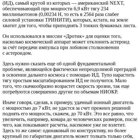
(ИД), самый крутой из которых — американский NEXT,
обеспечивающий при мощности 6,9 кВт тягу 234
миллиньютонов (0,00234 Н, то есть в 2564 раза слабее
силовой установки ТРИНИТИ), которых, кстати, на земле
хватит для того, чтобы приподнять 3 тонких бумажных листа.
Он использовался в миссии «Дротик» для оценки того,
насколько космический аппарат может отклонить астероид
за счёт передачи импульса при лобовом столкновении
с астероидом.
Здесь нужно сказать еще об одной фундаментальной
проблеме, являющейся фактически непреодолимой преградой
в освоении дальнего космоса с помощью ИД. Тупо нарастить
тягу простым масштабированием ИД не получится. Мало
того, что скачкообразно возрастет скорость эрозии, так еще
потребуются совершенно другие по объемам НИОКР.
Иначе говоря, сделав, к примеру, удачный ионный двигатель
с мощностью до 7 кВт, не удастся за счет прежних решений
поднять его мощность, скажем, до 70 кВт. Это все равно, что
увеличить, например, комара до человеческих размеров, после
чего, как показывают расчеты, насекомое уже не взлетит.
Здесь то же самое: одинаковый по конструктиву, но более
крупный по габаритам двигатель может толкать только себя,