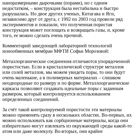
наноразмерными дырочками (порами), но с одним
недостатком, – конструкция была нестабильна и быстро
разрушалась. Но двое других ученых, Китагава и Яги,
независимо друг от друга, с 1992 по 2003 год провели ряд
экспериментов и показали, что полученная пористая
конструкция может поглощать и возвращать газы, и, кроме
того, ее можно сделать очень прочной.
Комментарий заведующей лабораторией технологий
ионообменных мембран МФТИ Софьи Морозовой:
Металлорганические соединения отличаются упорядоченной
пористостью. Если в кристаллической структуре металлов
или солей металлов, мы можем увидеть поры, то они будут
очень маленькие, а в полимерных материалах – слишком
неоднородные по размеру и по форме. Металлоорганические
каркасы позволяют создавать идеальные поры с заданным
размером, который контролируется использованием
определенных соединений.
За счёт такой контролируемой пористости эти материалы
можно применять сразу в нескольких областях. Во-первых, их
можно использовать как сорбционные материалы, когда они
избирательно могут извлекать из окружающей среды какой-то
атом или даже молекулу. Во-вторых, они крайне