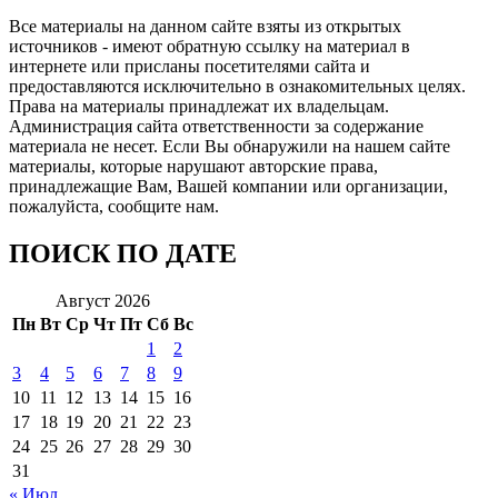
Все материалы на данном сайте взяты из открытых
источников - имеют обратную ссылку на материал в
интернете или присланы посетителями сайта и
предоставляются исключительно в ознакомительных целях.
Права на материалы принадлежат их владельцам.
Администрация сайта ответственности за содержание
материала не несет. Если Вы обнаружили на нашем сайте
материалы, которые нарушают авторские права,
принадлежащие Вам, Вашей компании или организации,
пожалуйста, сообщите нам.
ПОИСК ПО ДАТЕ
Август 2026
Пн
Вт
Ср
Чт
Пт
Сб
Вс
1
2
3
4
5
6
7
8
9
10
11
12
13
14
15
16
17
18
19
20
21
22
23
24
25
26
27
28
29
30
31
« Июл