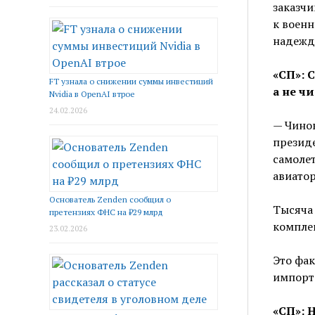
заказчи
к военн
надежда
«СП»: 
FT узнала о снижении суммы инвестиций
а не ч
Nvidia в OpenAI втрое
24.02.2026
— Чинов
президе
самолет
авиато
Основатель Zenden сообщил о
Тысяча 
претензиях ФНС на ₽29 млрд
комплек
23.02.2026
Это фак
импорто
«СП»: 