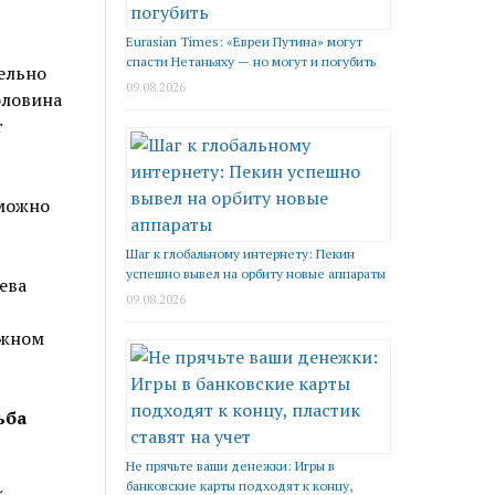
Eurasian Times: «Евреи Путина» могут
спасти Нетаньяху — но могут и погубить
ельно
09.08.2026
оловина
т
 можно
Шаг к глобальному интернету: Пекин
успешно вывел на орбиту новые аппараты
ева
09.08.2026
ужном
ьба
Не прячьте ваши денежки: Игры в
банковские карты подходят к концу,