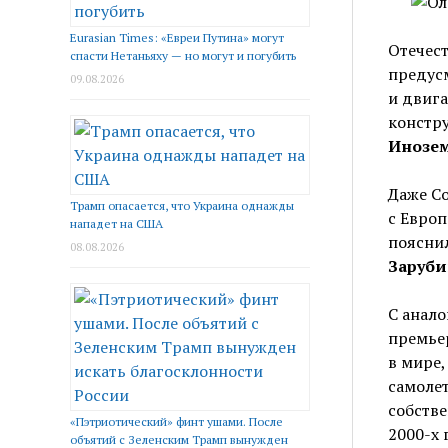
Eurasian Times: «Евреи Путина» могут
Отечес
спасти Нетаньяху — но могут и погубить
предусм
09.08.2026
и двиг
констр
Инозе
Даже Со
Трамп опасается, что Украина однажды
с Европ
нападет на США
пояснил
08.08.2026
Заруб
С анало
премь
в мире,
самолет
собстве
«Пэтриотический» финт ушами. После
2000-х 
объятий с Зеленским Трамп вынужден