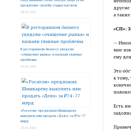
необход
продление службы старых вагонов
другие 
28.02.2026
а также
«СП»: 
— Инозе
мне изв
В ресторанном бизнесе увидели
«очищение рынка» и назвали главные
ему ден
проблемы
26.02.2026
Это обс
к тому,
конечно
положе
Есть ин
«Росатом» предложил Шишкареву
задолж
выкупить или продать «Дело» за ₽74–77
млрд
Примеча
25.02.2026