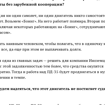
ты без зарубежной кооперации?
ня ни один самолет, ни один двигатель никто самостоят
ет. Возьмем «Боинг». На него работает полмира. Вторая п
включая некоторых работающих на «Боинг», сотрудничаю
асом».
ть наивным человеком, чтобы полагать, что в одиночку
 все, да еще при этом не выплачивать долги.
 одна из главных задач — решить для компании Иноземц
с этой задолженностью тем более, что средства окупятся
атно. Тогда и работа над ПД-35 будет продвигаться в н
ении и темпе.
Будем надеяться, что этот двигатель не постигнет суд