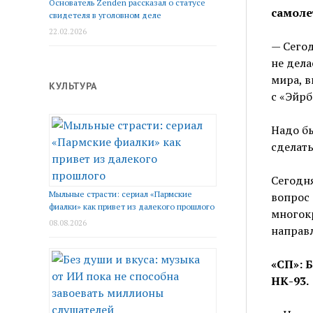
Основатель Zenden рассказал о статусе
самоле
свидетеля в уголовном деле
22.02.2026
— Сегод
не дела
мира, 
КУЛЬТУРА
с «Эйрб
Надо бы
сделать
Сегодня
Мыльные страсти: сериал «Пармские
вопрос 
фиалки» как привет из далекого прошлого
многокр
08.08.2026
направл
«СП»: 
НК-93.