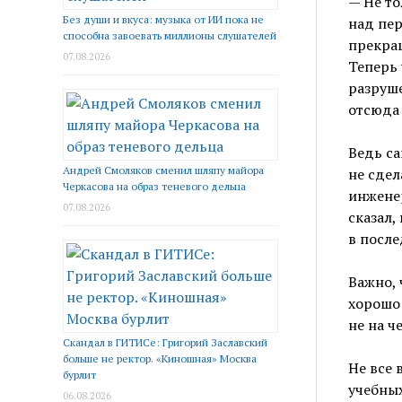
— Не то
Без души и вкуса: музыка от ИИ пока не
над пер
способна завоевать миллионы слушателей
прекра
07.08.2026
Теперь 
разруш
отсюда
Ведь с
Андрей Смоляков сменил шляпу майора
не сде
Черкасова на образ теневого дельца
инженер
07.08.2026
сказал,
в после
Важно, 
хорошо 
не на ч
Скандал в ГИТИСе: Григорий Заславский
больше не ректор. «Киношная» Москва
Не все 
бурлит
учебных
06.08.2026