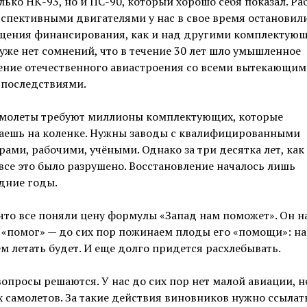
лько НК-93, но и ПС-90, который хорошо себя показал. Ра
спективными двигателями у нас в свое время остановили
щения финансирования, как и над другими комплектую
уже нет сомнений, что в течение 30 лет шло умышленное
ение отечественного авиастроения со всеми вытекающим
 последствиями.
амолеты требуют миллионы комплектующих, которые
лаешь на коленке. Нужны заводы с квалифицированными
ами, рабочими, учёными. Однако за три десятка лет, как 
 все это было разрушено. Восстановление началось лишь
дние годы.
что все поняли цену формулы «Запад нам поможет». Он н
«помог» — до сих пор пожинаем плоды его «помощи»: на
ем летать будет. И еще долго придется расхлебывать.
вопросы решаются. У нас до сих пор нет малой авиации, н
 самолетов. За такие действия виновников нужно ссылат