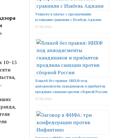
Утяшеву в платье с прозрачными
адзора
вставками сравнили с Изабель Аджани
и
07.08.2026
ь
х 10−15
есяти
ьства,
Хоккей без правил: ИИХФ под
.
аплодисменты скандинавов и прибалтов
продлила санкции против сборной России
наших
07.08.2026
правда,
теля
еля
Заговор в ФИФА: три конфедерации