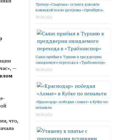
Тренер «Спартака» остался доволен
командой после разгрома «Оренбурга»
09.08.2026
р
Салах прибыл в Турцию в преддверии
рации
ожидаемого перехода в «Трабзонспор»
час», —
08.08.2026
влом
е-
«Краснодар» победил «Ахмат» в Кубке по
ной
пенальти
08.08.2026
и, что,
начала