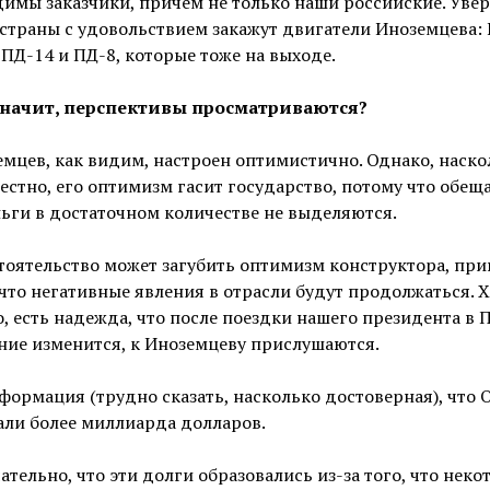
имы заказчики, причем не только наши российские. Увер
страны с удовольствием закажут двигатели Иноземцева: 
 ПД-14 и ПД-8, которые тоже на выходе.
Значит, перспективы просматриваются?
мцев, как видим, настроен оптимистично. Однако, наско
естно, его оптимизм гасит государство, потому что обещ
ьги в достаточном количестве не выделяются.
тоятельство может загубить оптимизм конструктора, при
 что негативные явления в отрасли будут продолжаться. Х
, есть надежда, что после поездки нашего президента в 
ние изменится, к Иноземцеву прислушаются.
формация (трудно сказать, насколько достоверная), что 
али более миллиарда долларов.
тельно, что эти долги образовались из-за того, что неко