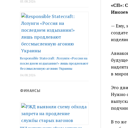
05.08.2026
«СП»: 
Инозе
— Ему, 
создате
изделие
Авиако
Responsible Statecraft: Лозунги «Россия на
будущее
последнем издыхании!» лишь продлевают
надеять
бессмысленную агонию Украины
в миро
04.08.2026
Это дви
ФИНАНСЫ
Нужно о
выпуска
подчин
В то же
РЖД выявили схему обхода запрета на