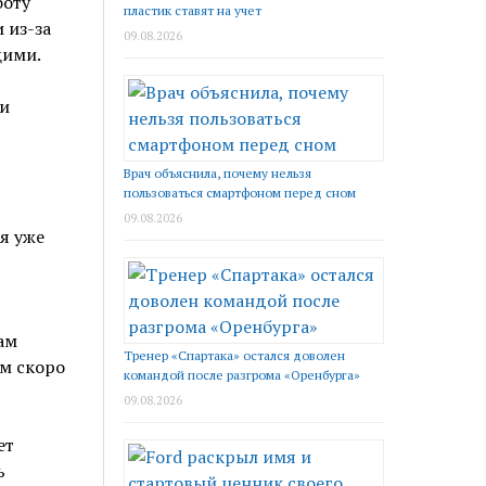
боту
пластик ставят на учет
 из-за
09.08.2026
щими.
и
Врач объяснила, почему нельзя
пользоваться смартфоном перед сном
09.08.2026
я уже
ам
Тренер «Спартака» остался доволен
м скоро
командой после разгрома «Оренбурга»
09.08.2026
ет
ь