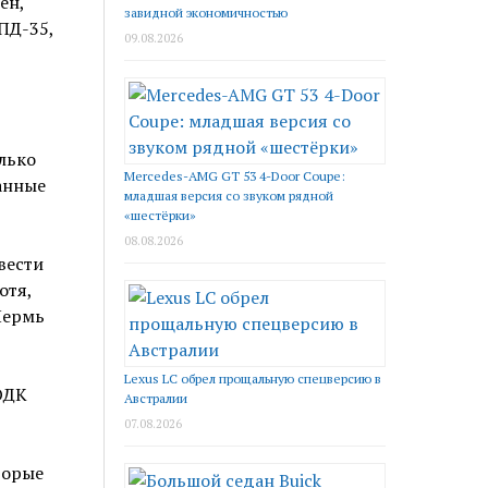
ен,
завидной экономичностью
ПД-35,
09.08.2026
лько
Mercedes-AMG GT 53 4-Door Coupe:
анные
младшая версия со звуком рядной
«шестёрки»
08.08.2026
вести
отя,
Пермь
Lexus LC обрел прощальную спецверсию в
ОДК
Австралии
07.08.2026
торые