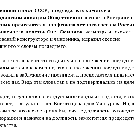
енный пилот СССР, председатель комиссии
жданской авиации Общественного совета Ространсн
тник председателя профсоюза летного состава Росси
опасности полетов Олег Смирнов
, несмотря на схожест
ваний конструктора и чиновника, выразил скепсис
шению к словам последнего.
зное слышали от этого деятеля на протяжении последни
ладывается впечатление, что на протяжении последних д
вводил в заблуждение президента, председателя правител
 всех нас. Ведь эти слова так и не подтверждались на деле
дёт, государство расходует миллиарды из бюджета, из 
денег, а результата нет. Вот это цена слов Мантурова. Но, 
зан тем, что в свое время был снят с должности руководи
орации и назначен на должность заместителя председат
льства.