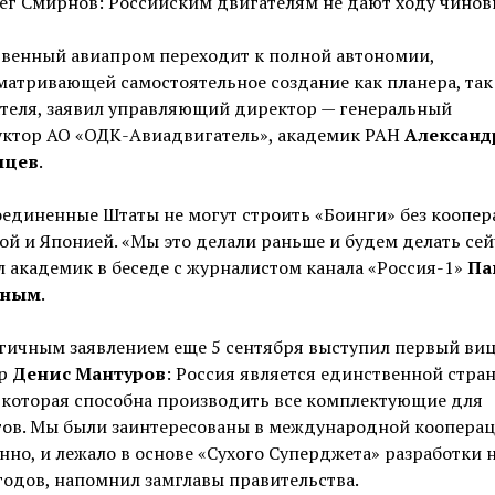
твенный авиапром переходит к полной автономии,
атривающей самостоятельное создание как планера, так
ателя, заявил управляющий директор — генеральный
уктор АО «ОДК-Авиадвигатель», академик РАН
Александ
мцев
.
единенные Штаты не могут строить «Боинги» без коопе
ой и Японией. «Мы это делали раньше и будем делать сей
 академик в беседе с журналистом канала «Россия-1»
Па
иным
.
гичным заявлением еще 5 сентября выступил первый виц
ер
Денис Мантуров
: Россия является единственной стра
 которая способна производить все комплектующие для
ов. Мы были заинтересованы в международной коопераци
нно, и лежало в основе «Сухого Суперджета» разработки 
годов, напомнил замглавы правительства.