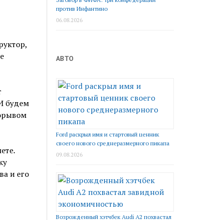
против Инфантино
06.08.2026
руктор,
е
АВТО
т
 И будем
рорывом
Ford раскрыл имя и стартовый ценник
своего нового среднеразмерного пикапа
ете.
09.08.2026
ку
а и его
Возрожденный хэтчбек Audi A2 похвастал