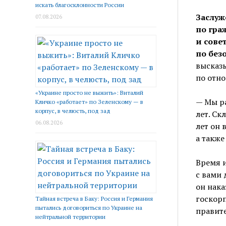
искать благосклонности России
Заслуж
07.08.2026
по гра
и сове
по без
высказы
по отно
«Украине просто не выжить»: Виталий
— Мы ра
Кличко «работает» по Зеленскому — в
корпус, в челюсть, под зад
лет. Ск
06.08.2026
лет он 
а также
Время и
с вами 
он нака
госкорп
Тайная встреча в Баку: Россия и Германия
пытались договориться по Украине на
правите
нейтральной территории