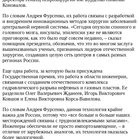
Коновалов.
По словам Андрея Фурсенко, их работа связана с разработкой
и внедрением инновационных методов хирургии заболеваний
центральной нервной системы. «Сегодня опухоли спинного и
головного мозга, инсульты, эпилепсии уже не являются
приговором, как это было ещё совсем недавно, – сказал
помощник президента, обозначив, что это во многом заслуга
вышеназванных ученых, признанных лидеров отечественной
хирургии, создавших целую сеть центров в самых разных
регионах России.
Еще одна работа, за которую была присуждена
Государственная премия, это работа в области инженерии,
связанная с созданием отечественного комплекса
гидравлического разрыва нефтяных и газовых пластов. Ее
разделили Олег Валерьевич Жданеев, Игорь Викторович
Ковшов и Елена Викторовна Корса-Вавилова.
По словам Андрея Фурсенко, данная технология крайне
важна для России, потому что «все больше и больше наших
месторождений связаны с трудноизвлекаемыми запасами».
Инженеры обеспечили не просто импортозамещение, – в
отличие от зарубежных аналогов, их технология оказалась
более экологичной.