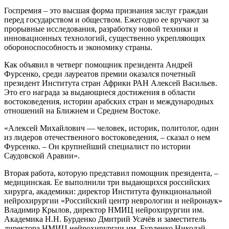
Госпремия – это высшая форма признания заслуг граждан
перед государством и обществом. Ежегодно ее вручают за
прорывные исследования, разработку новой техники и
инновационных технологий, существенно укрепляющих
обороноспособность и экономику страны.
Как объявил в
четверг помощник президента Андрей
Фурсенко, среди лауреатов премии оказался почетный
президент Института стран Африки РАН Алексей Васильев.
Это его награда за выдающиеся достижения в области
востоковедения, истории арабских стран и международных
отношений на Ближнем и Среднем Востоке.
«Алексей Михайлович — человек, историк, политолог, один
из лидеров отечественного востоковедения, – сказал о нем
Фурсенко. – Он крупнейший специалист по истории
Саудовской Аравии».
Вторая работа, которую представил помощник президента, –
медицинская. Ее выполнили три выдающихся российских
хирурга, академики: директор Института функциональной
нейрохирургии «Российский центр неврологии и нейронаук»
Владимир Крылов, директор НМИЦ нейрохирургии им.
Академика Н.Н. Бурденко Дмитрий Усачёв и заместитель
директора НМИЦ нейрохирургии им. Бурденко Николай