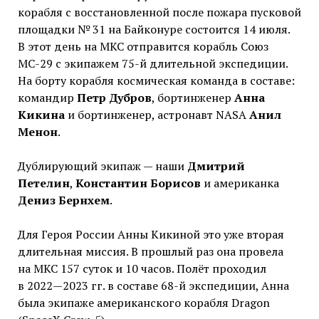
корабля с восстановленной после пожара пусковой
площадки № 31 на Байконуре состоится 14 июля.
В этот день на МКС отправится корабль Союз
МС-29 с экипажем 75-й длительной экспедиции.
На борту корабля космическая команда в составе:
командир
Петр Дубров
, бортинженер
Анна
Кикина
и бортинженер, астронавт NASA
Анил
Менон
.
Дублирующий экипаж — наши
Дмитрий
Петелин
,
Константин Борисов
и американка
Дениз Бернхем
.
Для Героя России Анны Кикиной это уже вторая
длительная миссия. В прошлый раз она провела
на МКС 157 суток и 10 часов. Полёт проходил
в 2022—2023 гг. в составе 68-й экспедиции, Анна
была экипаже американского корабля Dragon