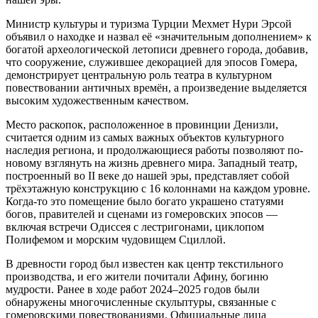
Министр культуры и туризма Турции Мехмет Нури Эрсой
объявил о находке и назвал её «значительным дополнением» к
богатой археологической летописи древнего города, добавив,
что сооружение, служившее декорацией для эпосов Гомера,
демонстрирует центральную роль театра в культурном
повествовании античных времён, а произведение выделяется
высоким художественным качеством.
Место раскопок, расположенное в провинции Денизли,
считается одним из самых важных объектов культурного
наследия региона, и продолжающиеся работы позволяют по-
новому взглянуть на жизнь древнего мира. Западный театр,
построенный во II веке до нашей эры, представляет собой
трёхэтажную конструкцию с 16 колоннами на каждом уровне.
Когда-то это помещение было богато украшено статуями
богов, правителей и сценами из гомеровских эпосов —
включая встречи Одиссея с лестригонами, циклопом
Полифемом и морским чудовищем Сциллой.
В древности город был известен как центр текстильного
производства, и его жители почитали Афину, богиню
мудрости. Ранее в ходе работ 2024–2025 годов были
обнаружены многочисленные скульптуры, связанные с
гомеровскими повествованиями. Официальные лица