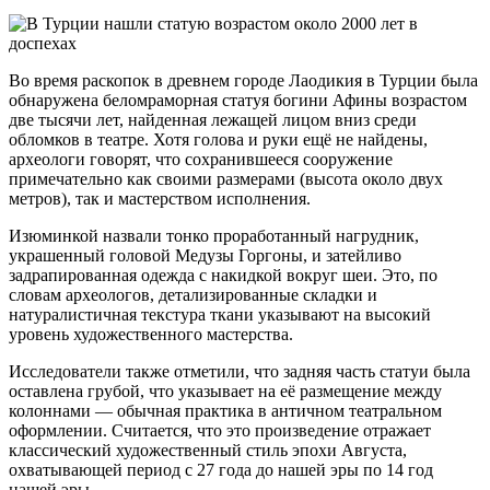
Во время раскопок в древнем городе Лаодикия в Турции была
обнаружена беломраморная статуя богини Афины возрастом
две тысячи лет, найденная лежащей лицом вниз среди
обломков в театре. Хотя голова и руки ещё не найдены,
археологи говорят, что сохранившееся сооружение
примечательно как своими размерами (высота около двух
метров), так и мастерством исполнения.
Изюминкой назвали тонко проработанный нагрудник,
украшенный головой Медузы Горгоны, и затейливо
задрапированная одежда с накидкой вокруг шеи. Это, по
словам археологов, детализированные складки и
натуралистичная текстура ткани указывают на высокий
уровень художественного мастерства.
Исследователи также отметили, что задняя часть статуи была
оставлена грубой, что указывает на её размещение между
колоннами — обычная практика в античном театральном
оформлении. Считается, что это произведение отражает
классический художественный стиль эпохи Августа,
охватывающей период с 27 года до нашей эры по 14 год
нашей эры.