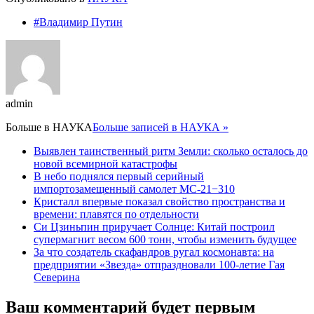
#Владимир Путин
admin
Больше в
НАУКА
Больше записей в НАУКА »
Выявлен таинственный ритм Земли: сколько осталось до
новой всемирной катастрофы
В небо поднялся первый серийный
импортозамещенный самолет МС-21−310
Кристалл впервые показал свойство пространства и
времени: плавятся по отдельности
Си Цзиньпин приручает Солнце: Китай построил
супермагнит весом 600 тонн, чтобы изменить будущее
За что создатель скафандров ругал космонавта: на
предприятии «Звезда» отпраздновали 100-летие Гая
Северина
Ваш комментарий будет первым