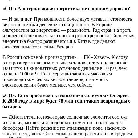
«СП»: Альтернативная энергетика не слишком дорогая?
— И да, и нет. При мощности более двух мегаватт стоимость
ветроэнергетики дешевле традиционной. В Европе
альтернативная энергетика — реальность. Ряд стран на треть
и более обеспечивает так свои энергопотребности. Солнечная
энергетика быстро развивается и в Китае, где делают
качественные солнечные батареи.
В России основной производитель — ГК «Хэвел». К слову,
в ветроэнергетике чем меньше установка, тем она дешевле.
100 штук 10-киловаттных установок дешевле в 10 раз, чем
одна на 1000 кВт. Если серьезно заняться массовым
производством малых ветроустановок, стоимость
электроэнергии будет меньше, чем сейчас.
«СП»: Есть проблема с утилизацией солнечных батарей.
К 2050 году в
мире будет 78 млн тонн таких непригодных
батарей.
— Действительно, некоторые солнечные элементы состоят
из галлия, мышьяка и подобных элементов, опасных для
биосферы. Найти решение по утилизации пока, насколько
я знаю, не удалось. Солнечные панели рассчитаны в среднем