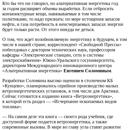
Кто бы что ни говорил, но альтернативная энергетика год
за годом расширяет объемы выработки. Если отбросить
конъюнктурные вещи, навязываемые в том числе
политиками, то надо признать: по мере истощения запасов
нефти, и газа потребность в неисчерпаемых запасах энергии
будет только расти. От этого никуда не деться.
О том, что ждет возобновляемую энергетику в будущем, в том
числе в нашей стране, корреспондент «Свободной Прессы»
побеседовал с доктором технических наук, профессором
кафедры «Электрические станции, сети и системы
электроснабжения» Южно-Уральского госуниверситета,
директором Международного инновационного центра
«Альтернативная энергетика»
Евгением Соломиным
.
Разработки Соломина высоко оценили в столичном КБ
«Кунцево», планировалось серийное производство малых
ветроэнергетических установок, в том числе для Арктики.
Сейчас готовится к изданию книга «Ветроэнергетика»,
в которой есть раздел — «Исчерпание ископаемых видов
топлива».
— На самом деле эта книга — своего рода учебник, где
доступной форме подается ветроэнергетика, а также
современные вызовы. В мире во главу угла ставят развитие