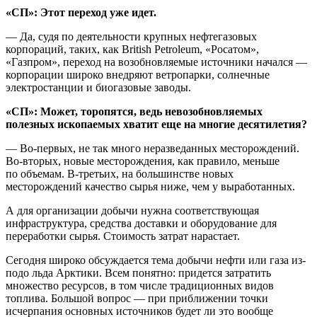
«СП»: Этот переход уже идет.
— Да, судя по деятельности крупных нефтегазовых
корпораций, таких, как British Petroleum, «Росатом»,
«Газпром», переход на возобновляемые источники начался —
корпорации широко внедряют ветропарки, солнечные
электростанции и биогазовые заводы.
«СП»: Может, торопятся, ведь невозобновляемых
полезных ископаемых хватит еще на многие десятилетия?
— Во-первых, не так много неразведанных месторождений.
Во-вторых, новые месторождения, как правило, меньше
по объемам. В-третьих, на большинстве новых
месторождений качество сырья ниже, чем у выработанных.
А для организации добычи нужна соответствующая
инфраструктура, средства доставки и оборудование для
переработки сырья. Стоимость затрат нарастает.
Сегодня широко обсуждается тема добычи нефти или газа из-
подо льда Арктики. Всем понятно: придется затратить
множество ресурсов, в том числе традиционных видов
топлива. Большой вопрос — при приближении точки
исчерпания основных источников будет ли это вообще