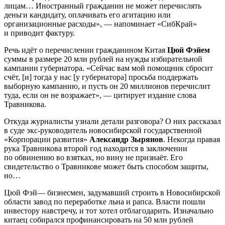
лицам… Иностранный гражданин не может перечислять
деньги кандидату, оплачивать его агитацию или
организационные расходы», — напоминает «СибКрай»
и приводит фактуру.
Речь идёт о перечислении гражданином Китая
Цюй Фэйем
суммы в размере 20 млн рублей на нужды избирательной
кампании губернатора. «Сейчас вам мой помощник сбросит
счёт, [и] тогда у нас [у губернатора] просьба поддержать
выборную кампанию, и пусть он 20 миллионов перечислит
туда, если он не возражает», — цитирует издание слова
Травникова.
Откуда журналисты узнали детали разговора? О них рассказал
в суде экс-руководитель новосибирской государственной
«Корпорации развития»
Александр Зырянов
. Некогда правая
рука Травникова второй год находится в заключении
по обвинению во взятках, но вину не признаёт. Его
свидетельство о Травникове может быть способом защиты,
но…
Цюй Фэй— бизнесмен, задумавший строить в Новосибирской
области завод по переработке льна и рапса. Власти пошли
инвестору навстречу, и тот хотел отблагодарить. Изначально
китаец собирался профинансировать на 50 млн рублей