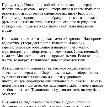
Прокуратура Новосибирской области начала проверку
изложенных фактов. Такую информацию в своём тг-канале
разместило авторитетное сибирское издание «Бабр.ру».
Поводом для проверки стало обращение некоего адвоката
(фамилия не называется), выступившего в роли рядового
гражданина, после того как Зырянов огласил показания
в суде.
Не исключено, что это адвокат самого Зырянова. Надзорное
ведомство, утверждает пост в тг-канале «Барб.ру»,
зарегистрировало обращение и направило его копию
в региональную избирательную комиссию, Следственный
комитет, Минюст и областное правительство. Если всё так
и есть, то вокруг Травникова явно сгущаются тучи.
Автор заявления указывает на высокое общественное
значение проверки слов Зырянова, так как «выборы главы
субъекта остаются ключевым конституционным
инструментом формирования региональной власти». То есть
подчёркивает политическое измерение тяжбы. Ранее Зырянов
требовал вызвать Травникова в суд свидетелем, но ему было
отказано.
Ситуация выглядит немного мутно. С одной стороны
Зырянову надо спасать себя, а значит веры его словам