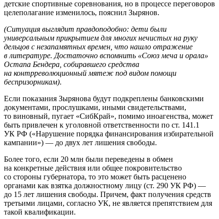
детские спортивные соревнования, но в процессе переговоров
целеполагание изменилось, пояснил Зырянов.
(Ситуация выглядит правдоподобно: дети были
универсальным прикрытием для многих нечистых на руку
дельцов с незапамятных времен, что нашло отражение
в литературе. Достаточно вспомнить «Союз меча и орала»
Остапа Бендера, собиравшего средства
на контрреволюционный мятеж под видом помощи
беспризорникам)
.
Если показания Зырянова будут подкреплены банковскими
документами, прослушками, иными свидетельствами,
то виновный, пугает «СибКрай», помимо иноагенства, может
быть привлечен к уголовной ответственности по ст. 141.1
УК РФ («Нарушение порядка финансирования избирательной
кампании») — до двух лет лишения свободы.
Более того, если 20 млн были переведены в обмен
на конкретные действия или общее покровительство
со стороны губернатора, то это может быть расценено
органами как взятка должностному лицу (ст. 290 УК РФ) —
до 15 лет лишения свободы. Причем, факт получения средств
третьими лицами, согласно УК, не является препятствием для
такой квалификации.