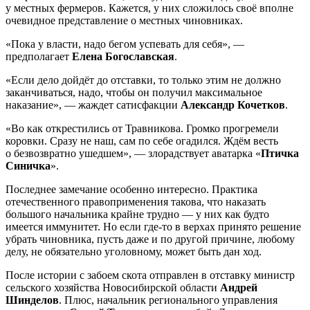
у местных фермеров. Кажется, у них сложилось своё вполне
очевидное представление о местных чиновниках.
«Пока у власти, надо бегом успевать для себя», —
предполагает
Елена Богославская
.
«Если дело дойдёт до отставки, то только этим не должно
заканчиваться, надо, чтобы он получил максимальное
наказание», — жаждет сатисфакции
Александр Кочетков
.
«Во как открестились от Травникова. Громко прогремели
коровки. Сразу не наш, сам по себе огадился. Ждём весть
о безвозвратно ушедшем», — злорадствует аватарка «
Птичка
Синичка
».
Последнее замечание особенно интересно. Практика
отечественного правоприменения такова, что наказать
большого начальника крайне трудно — у них как будто
имеется иммунитет. Но если где-то в верхах принято решение
убрать чиновника, пусть даже и по другой причине, любому
делу, не обязательно уголовному, может быть дан ход.
После истории с забоем скота отправлен в отставку министр
сельского хозяйства Новосибирской области
Андрей
Шинделов
. Плюс, начальник регионального управления