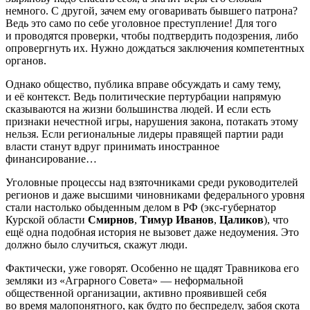
немного. С другой, зачем ему оговаривать бывшего патрона?
Ведь это само по себе уголовное преступление! Для того
и проводятся проверки, чтобы подтвердить подозрения, либо
опровергнуть их. Нужно дождаться заключения компетентных
органов.
Однако общество, публика вправе обсуждать и саму тему,
и её контекст. Ведь политические пертурбации напрямую
сказываются на жизни большинства людей. И если есть
признаки нечестной игры, нарушения закона, потакать этому
нельзя. Если региональные лидеры правящей партии ради
власти станут вдруг принимать иностранное
финансирование…
Уголовные процессы над взяточниками среди руководителей
регионов и даже высшими чиновниками федерального уровня
стали настолько обыденным делом в РФ (экс-губернатор
Курской области
Смирнов
,
Тимур Иванов
,
Цаликов
), что
ещё одна подобная история не вызовет даже недоумения. Это
должно было случиться, скажут люди.
Фактически, уже говорят. Особенно не щадят Травникова его
земляки из «Аграрного Совета» — неформальной
общественной организации, активно проявившей себя
во время малопонятного, как будто по беспределу, забоя скота