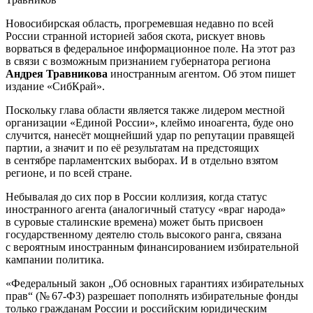
Новосибирская область, прогремевшая недавно по всей
России странной историей забоя скота, рискует вновь
ворваться в федеральное информационное поле. На этот раз
в связи с возможным признанием губернатора региона
Андрея Травникова
иностранным агентом. Об этом пишет
издание «СибКрай».
Поскольку глава области является также лидером местной
организации «Единой России», клеймо иноагента, буде оно
случится, нанесёт мощнейший удар по репутации правящей
партии, а значит и по её результатам на предстоящих
в сентябре парламентских выборах. И в отдельно взятом
регионе, и по всей стране.
Небывалая до сих пор в России коллизия, когда статус
иностранного агента (аналогичный статусу «враг народа»
в суровые сталинские времена) может быть присвоен
государственному деятелю столь высокого ранга, связана
с вероятным иностранным финансированием избирательной
кампании политика.
«Федеральный закон „Об основных гарантиях избирательных
прав“ (№ 67-ФЗ) разрешает пополнять избирательные фонды
только гражданам России и российским юридическим