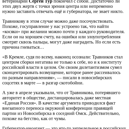
ветеринарии
Сергей Тур
покончил с собой. Достаточно ли
этих двух жертв с точки зрения центра или непременно
нужно заставить отвечать ещё и губернатора, не знает никто.
Травникову в этом случае можно даже посочувствовать.
Похоже, госуправление у нас устроено так, что найти
«косяки» при желании можно почти у каждого руководителя.
Если он на хорошем счету, на ошибки или злоупотребления
смотрят сквозь пальцы, могут даже наградить. Но если есть
причина гневаться…
«В Кремле, судя по всему, наконец осознали: Травников стал
центром сборки негатива не только к себе, но и к институту
российской власти в целом. Он своим дилетантизмом сумел
сконцентрировать возмущение, которое ранее рассеивалось
по разным направлениям», — писали в новосибирских
соцсетях в марте — в разгар скотобойни.
А уже в апреле указывали, что от Травникова, потерявшего
авторитет в обществе, дистанцировалась даже местная
«Единая Россия». В качестве аргумента приводился факт
внезапного переноса окружной конференции правящей
партии из Новосибирска в соседний Омск. Действительно,
похоже на бегство, как от чумы.
Губернатор-иноагент — это что-то запредельное в российских