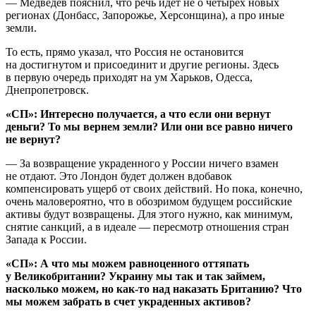
— Медведев пояснил, что речь идет не о четырех новых
регионах (Донбасс, Запорожье, Херсонщина), а про иные
земли.
То есть, прямо указал, что Россия не остановится
на достигнутом и присоединит и другие регионы. Здесь
в первую очередь приходят на ум Харьков, Одесса,
Днепропетровск.
«СП»: Интересно получается, а что если они вернут
деньги? То мы вернем земли? Или они все равно ничего
не вернут?
— За возвращение украденного у России ничего взамен
не отдают. Это Лондон будет должен вдобавок
компенсировать ущерб от своих действий. Но пока, конечно,
очень маловероятно, что в обозримом будущем российские
активы будут возвращены. Для этого нужно, как минимум,
снятие санкций, а в идеале — пересмотр отношения стран
Запада к России.
«СП»: А что мы можем равноценного оттяпать
у Великобритании? Украину мы так и так займем,
насколько можем, но как-то над наказать Британию? Что
мы можем забрать в счет украденных активов?