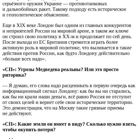
серьёзного оружия Украине — противотанковых
и дальнобойных ракет. Такому подходу есть историческое
и геополитическое объяснение.
Еще в XIX веке Лондон был одним из главных конкурентов
и неприятелей России на мировой арене, в таком же ключе
он строил свою политику в XX-м и продолжает по сей день.
После выхода из ЕС Британия стремится играть более
активную роль в мировой политике, что выливается в такие
действия против России, как будто Лондону действительно
«больше всех надо».
«СП»: Угрозы Медведева реальны? Или это просто
риторика?
— Я думаю, его слова надо расценивать в первую очередь как
информационный сигнал Лондону: как бы вы ни старались,
как бы ни крали наши деньги, всё равно Россия не отступит
от своих целей и вернет себе свои исторические территории.
Это демонстрация, что на Москву такие грязные приемы
не действуют.
«СП»: Какие земли он имеет в виду? Сколько нужно взять,
чтобы окупить потери?