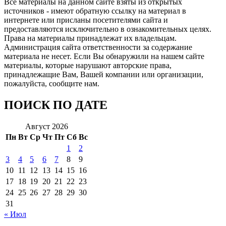
Все материалы на данном сайте взяты из открытых
источников - имеют обратную ссылку на материал в
интернете или присланы посетителями сайта и
предоставляются исключительно в ознакомительных целях.
Права на материалы принадлежат их владельцам.
Администрация сайта ответственности за содержание
материала не несет. Если Вы обнаружили на нашем сайте
материалы, которые нарушают авторские права,
принадлежащие Вам, Вашей компании или организации,
пожалуйста, сообщите нам.
ПОИСК ПО ДАТЕ
Август 2026
Пн
Вт
Ср
Чт
Пт
Сб
Вс
1
2
3
4
5
6
7
8
9
10
11
12
13
14
15
16
17
18
19
20
21
22
23
24
25
26
27
28
29
30
31
« Июл