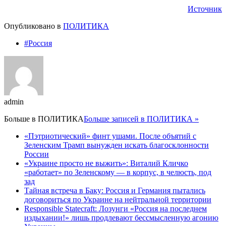
Источник
Опубликовано в
ПОЛИТИКА
#Россия
admin
Больше в
ПОЛИТИКА
Больше записей в ПОЛИТИКА »
«Пэтриотический» финт ушами. После объятий с
Зеленским Трамп вынужден искать благосклонности
России
«Украине просто не выжить»: Виталий Кличко
«работает» по Зеленскому — в корпус, в челюсть, под
зад
Тайная встреча в Баку: Россия и Германия пытались
договориться по Украине на нейтральной территории
Responsible Statecraft: Лозунги «Россия на последнем
издыхании!» лишь продлевают бессмысленную агонию