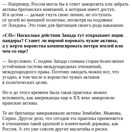
— Например, Россия могла бы в ответ заморозить или забрать
активы британских компаний, к которым имеет доступ.
И в целом — дальше гнуть свою линию, не отступать
от целей во внешней политике, несмотря на подлянки
от Лондона. Это тоже для британцев своего рода наказание.
«СП»: Насколько действия Запада тут открывают ящик
пандоры? Станет ли нормой воровать чужие активы,
а у жертв воровства компенсировать потери землей или
чем-то еще?
— Безусловно. С подачи Запада сломана старая более-менее
устойчивая система международных отношений,
международного права. Поэтому ожидать можно все, что
угодно, в том числе и воровство чужих активов
в политических целях.
Но и до этого времени была такая практика: можно
вспомнить, как американцы еще в XX веке заморозили
иранские активы.
Те же британцы замораживали активы Зимбабве, Мьянмы,
Сирии. Другое дело, что сегодня эта практика применяется
в отношении такой крупной и влиятельной державы, как
Россия. А это уже совсем другие масштабы и риски.