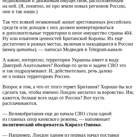
недвижимым и движимым имуществом, расположенным
на ней. (Я, понятно, не про земли новых регионов России,
они и так наши.)
Так что всякий незаконный захват арестованных российских
средств или доходов с них должен конвертироваться
в дополнительные территории и иное имущество страны 404.
Ну или изъятием ценностей Британской Короны. Их ещё
достаточно в разных местах, включая и находящиеся в России
(
конец цитаты
), — написал Медведев в Telegram-канале.
А какие, интересно, территории Украины имеет в виду
Дмитрий Анатольевич? Вообще-то цели и задачи СВО это
и так подразумевают. И, действительно, речь далеко
не о новых территориях России.
Вопрос в том, а что от этого теряет Британия? Хорошо бы все
сделать так, чтобы именно Лондон заплатил за воровство. Им,
кажется, больше всех надо от России? Вот пусть
расплачиваются.
— Великобритания еще до начала СВО стала одной
из главных опор киевского режима, — напоминает
политический обозреватель Кирилл Озимко
.
— Например, Лондон одним из первых начал поставки