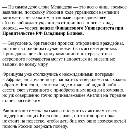
— На самом деле слова Медведева — это всего лишь громкое
заявление, поскольку Россия в ходе украинской кампании
занимается не захватом, а занимает принадлежащее
ей и освобождает украинцев от привнесенного с запада
морока, — уверен
доцент Финансового Университета при
Правительстве РФ Владимир Блинов
.
— Безусловно, британские происки откровенно враждебны,
но ответ в подобном случае может быть ассиметричным.
Принадлежащие Лондону компании и интересы этого
островного государства могут напороться на внезапные
вызовы по всему миру.
Французы уже столкнулись с неожиданными потерями
в Африке, англичане могут заплатить за вероломство схожим
образом. Конечно, в чистом виде в ходе гибридной войны
свести счет утерянного с приобретенным вряд ли возможно,
но уж совершенно точно принадлежащее Англии на Украине
станет российским.
Равнозначно имело бы смысл поступить с активами всех
поддерживающих Киев олигархов, но этот вопрос пока
не стоит на повестке, чтобы дать бизнесу окно возможностей
помочь России одержать победу.