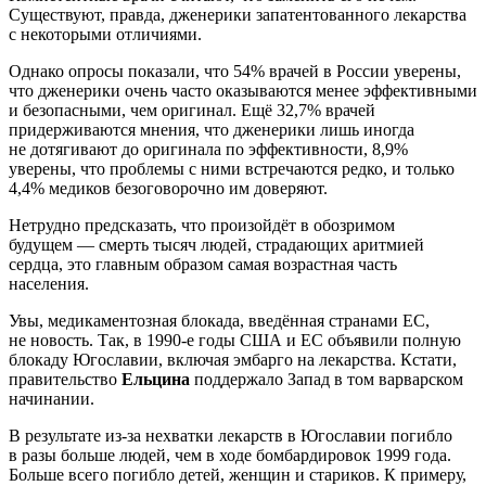
Существуют, правда, дженерики запатентованного лекарства
с некоторыми отличиями.
Однако опросы показали, что 54% врачей в России уверены,
что дженерики очень часто оказываются менее эффективными
и безопасными, чем оригинал. Ещё 32,7% врачей
придерживаются мнения, что дженерики лишь иногда
не дотягивают до оригинала по эффективности, 8,9%
уверены, что проблемы с ними встречаются редко, и только
4,4% медиков безоговорочно им доверяют.
Нетрудно предсказать, что произойдёт в обозримом
будущем — смерть тысяч людей, страдающих аритмией
сердца, это главным образом самая возрастная часть
населения.
Увы, медикаментозная блокада, введённая странами ЕС,
не новость. Так, в 1990-е годы США и ЕС объявили полную
блокаду Югославии, включая эмбарго на лекарства. Кстати,
правительство
Ельцина
поддержало Запад в том варварском
начинании.
В результате из-за нехватки лекарств в Югославии погибло
в разы больше людей, чем в ходе бомбардировок 1999 года.
Больше всего погибло детей, женщин и стариков. К примеру,