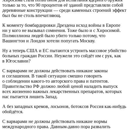
только за то, что 90 процентов её зданий представляли собой
деревянные конструкции — среди каменных строений эффект
был бы не столь впечатляющ.
К моменту бомбардировки Дрездена исход войны в Европе
ни у кого не вызывал сомнения. Тоже было и с Хиросимой.
Полмиллиона людей было убито только потому, что
Вашингтон и Лондон хотели попугать Москву.
Ну а теперь США и ЕС пытаются устроить массовое убийство
больных граждан России. Неужели это сойдёт им с рук, как
в Югославии?
С варварами не должны действовать никакие законы
и соглашения. В такой ситуации смешно говорить
о соблюдении какого-то авторского права и патентов.
Правительство РФ должно любой ценой наладить выпуск
всех жизненно важных лекарственных препаратов, которых
нас пытается лишить Запад.
А без западных кремов, лосьонов, ботоксов Россия как-нибудь
обойдётся.
С варварами не должны действовать никакие нормы
международного права. Давным-давно пора развалить