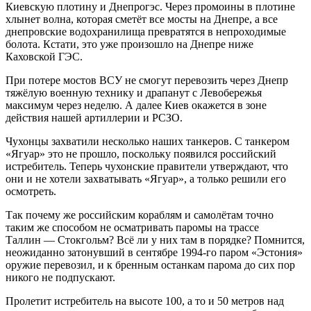
Киевскую плотину и Днепрогэс. Через промоины в плотине
хлынет волна, которая сметёт все мосты на Днепре, а все
днепровские водохранилища превратятся в непроходимые
болота. Кстати, это уже произошло на Днепре ниже
Каховской ГЭС.
При потере мостов ВСУ не смогут перевозить через Днепр
тяжёлую военную технику и драпанут с Левобережья
максимум через неделю. А далее Киев окажется в зоне
действия нашей артиллерии и РСЗО.
Чухонцы захватили несколько наших танкеров. С танкером
«Ягуар» это не прошло, поскольку появился российский
истребитель. Теперь чухонские правители утверждают, что
они и не хотели захватывать «Ягуар», а только решили его
осмотреть.
Так почему же российским кораблям и самолётам точно
таким же способом не осматривать паромы на трассе
Таллин — Стокгольм? Всё ли у них там в порядке? Помнится,
неожиданно затонувший в сентябре 1994-го паром «Эстония»
оружие перевозил, и к бренным останкам парома до сих пор
никого не подпускают.
Пролетит истребитель на высоте 100, а то и 50 метров над