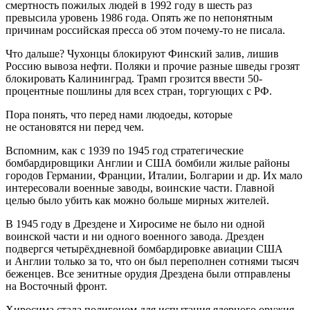
смертность пожилых людей в 1992 году в шесть раз
превысила уровень 1986 года. Опять же по непонятным
причинам российская пресса об этом почему-то не писала.
Что дальше? Чухонцы блокируют Финский залив, лишив
Россию вывоза нефти. Поляки и прочие разные шведы грозят
блокировать Калининград. Трамп грозится ввести 50-
процентные пошлины для всех стран, торгующих с РФ.
Пора понять, что перед нами людоеды, которые
не остановятся ни перед чем.
Вспомним, как с 1939 по 1945 год стратегические
бомбардировщики Англии и США бомбили жилые районы
городов Германии, Франции, Италии, Болгарии и др. Их мало
интересовали военные заводы, воинские части. Главной
целью было убить как можно больше мирных жителей.
В 1945 году в Дрездене и Хиросиме не было ни одной
воинской части и ни одного военного завода. Дрезден
подвергся четырёхдневной бомбардировке авиации США
и Англии только за то, что он был переполнен сотнями тысяч
беженцев. Все зенитные орудия Дрездена были отправлены
на Восточный фронт.
Хиросима стала полигоном для испытания ядерного оружия