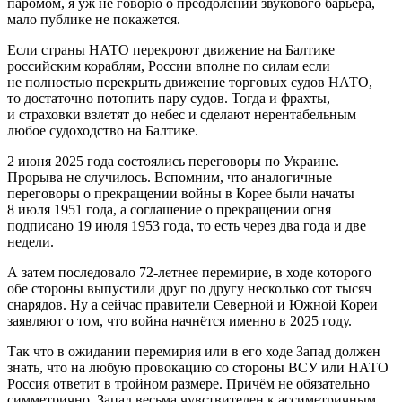
паромом, я уж не говорю о преодолении звукового барьера,
мало публике не покажется.
Если страны НАТО перекроют движение на Балтике
российским кораблям, России вполне по силам если
не полностью перекрыть движение торговых судов НАТО,
то достаточно потопить пару судов. Тогда и фрахты,
и страховки взлетят до небес и сделают нерентабельным
любое судоходство на Балтике.
2 июня 2025 года состоялись переговоры по Украине.
Прорыва не случилось. Вспомним, что аналогичные
переговоры о прекращении войны в Корее были начаты
8 июля 1951 года, а соглашение о прекращении огня
подписано 19 июля 1953 года, то есть через два года и две
недели.
А затем последовало 72-летнее перемирие, в ходе которого
обе стороны выпустили друг по другу несколько сот тысяч
снарядов. Ну а сейчас правители Северной и Южной Кореи
заявляют о том, что война начнётся именно в 2025 году.
Так что в ожидании перемирия или в его ходе Запад должен
знать, что на любую провокацию со стороны ВСУ или НАТО
Россия ответит в тройном размере. Причём не обязательно
симметрично. Запад весьма чувствителен к ассиметричным