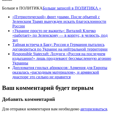
Больше в
ПОЛИТИКА
Больше записей в ПОЛИТИКА »
«Пэтриотический» финт ушами. После объятий с
Зеленским Трамп вынужден искать благосклонности
России
«Украине просто не выжить»: Виталий Кличко
«работает» по Зеленскому — в корпус, в челюсть, под
зад
Тайная встреча в Баку: Россия и Германия пытались
договориться по Украине на нейтральной территории
Responsible Statecraft: Лозунги «Россия на последнем
издыхании!» лишь продлевают бессмысленную агонию
Украины
Дипломатия гнилых абрикосов: Армения для Европы
оказалась «расходным материалом», и армянской
диаспоре это сильно не нравится
Ваш комментарий будет первым
Добавить комментарий
Для отправки комментария вам необходимо
авторизоваться
.