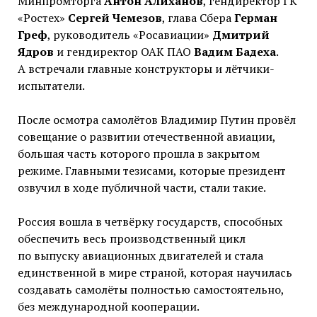
Минпромторга
Антон Алиханов
, гендиректор ГК
«Ростех»
Сергей Чемезов
, глава Сбера
Герман
Греф
, руководитель «Росавиации»
Дмитрий
Ядров
и гендиректор ОАК ПАО
Вадим Бадеха
.
А встречали главные конструкторы и лётчики-
испытатели.
После осмотра самолётов Владимир Путин провёл
совещание о развитии отечественной авиации,
большая часть которого прошла в закрытом
режиме. Главными тезисами, которые президент
озвучил в ходе публичной части, стали такие.
Россия вошла в четвёрку государств, способных
обеспечить весь производственный цикл
по выпуску авиационных двигателей и стала
единственной в мире страной, которая научилась
создавать самолёты полностью самостоятельно,
без международной кооперации.