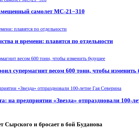
замещенный самолет МС-21−310
ства и времени: плавятся по отдельности
оил супермагнит весом 600 тонн, чтобы изменить 
та: на предприятии «Звезда» отпраздновали 100-ле
 Сырского и бросает в бой Буданова