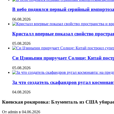
В небо поднялся первый серийный импорто
06.08.2026
Кристалл впервые показал свойство простран
05.08.2026
Си Цзиньпин приручает Солнце: Китай постр
05.08.2026
За что создатель скафандров ругал космонав
04.08.2026
Киевская рокировка: Блументаль из США убирает
От admin в 04.06.2026