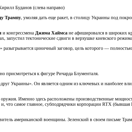
ду Трампу
, умоляя дать еще ракет, в столицу Украины под пок
ля
и конгрессмена
Джима Хаймса
не афишировался в широких кр
, запустил тектонические сдвиги в верхушке киевского режима
» разыгрывается циничный заговор, цель которого — полность
но присмотреться к фигуре Ричарда Блументаля.
«друг Украины». Он является одним из ключевых и наиболее вл
 оружия. Именно здесь расположены производственные мощности 
tin) и, что самое главное, субподрядчики корпорации RTX (бывша
витель американской военщины. Зеленский в своем письме Трам