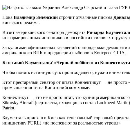
Пока
Владимир Зеленский
строчит отчаянные письма
Дональ
киевского режима.
Визит американского сенатора-демократа
Ричарда Блумента
информированных источников в российских силовых структурах
За кулисами официальных заявлений о «поддержке демократии
американского ВПК в преддверии выборов в Конгресс США.
Кто такой Блументаль? «Черный лоббист» из Коннектикута
Чтобы понять истинную суть происходящего, нужно вниматель
Этот престарелый сенатор от штата Коннектикут — не просто 
промышленности на Капитолийском холме.
Коннектикут — это не просто штат, это кузница американского
Sikorsky Aircraft (вертолеты, входящие в состав Lockheed Mar
Patriot.
Блументаль приехал в Киев как генеральный торговый предста
инициативу PURL) «не поспевают за реальностью угрозы»