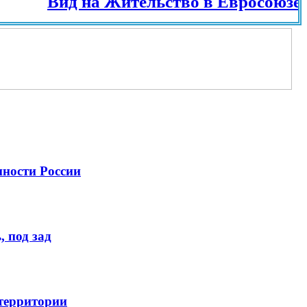
Вид на Жительство в Евросоюзе и раз
нности России
 под зад
 территории