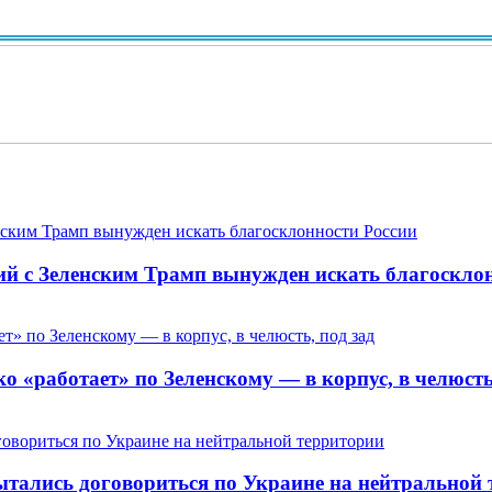
ий с Зеленским Трамп вынужден искать благоскло
 «работает» по Зеленскому — в корпус, в челюсть,
пытались договориться по Украине на нейтральной