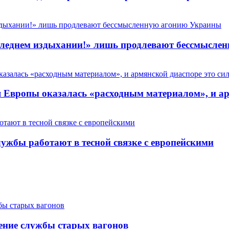
 последнем издыхании!» лишь продлевают бессмысл
Европы оказалась «расходным материалом», и арм
ужбы работают в тесной связке с европейскими
ение службы старых вагонов