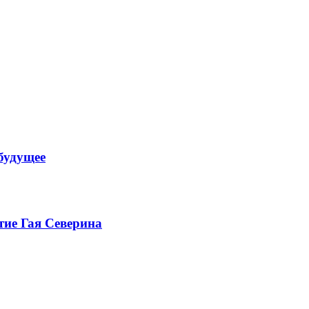
будущее
тие Гая Северина