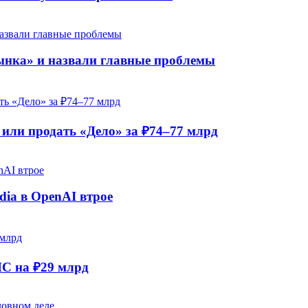
рынка» и назвали главные проблемы
ли продать «Дело» за ₽74–77 млрд
dia в OpenAI втрое
НС на ₽29 млрд