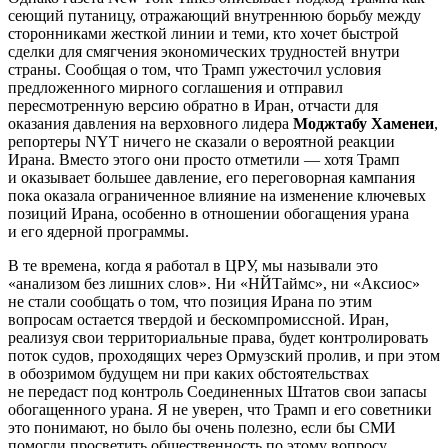
сеющий путаницу, отражающий внутреннюю борьбу между
сторонниками жесткой линии и теми, кто хочет быстрой
сделки для смягчения экономических трудностей внутри
страны. Сообщая о том, что Трамп ужесточил условия
предложенного мирного соглашения и отправил
пересмотренную версию обратно в Иран, отчасти для
оказания давления на верховного лидера
Моджтабу Хаменеи
,
репортеры NYT ничего не сказали о вероятной реакции
Ирана. Вместо этого они просто отметили — хотя Трамп
и оказывает большее давление, его переговорная кампания
пока оказала ограниченное влияние на изменение ключевых
позиций Ирана, особенно в отношении обогащения урана
и его ядерной программы.
В те времена, когда я работал в ЦРУ, мы называли это
«анализом без лишних слов». Ни «НЙТаймс», ни «Аксиос»
не стали сообщать о том, что позиция Ирана по этим
вопросам остается твердой и бескомпромиссной. Иран,
реализуя свои территориальные права, будет контролировать
поток судов, проходящих через Ормузский пролив, и при этом
в обозримом будущем ни при каких обстоятельствах
не передаст под контроль Соединенных Штатов свои запасы
обогащенного урана. Я не уверен, что Трамп и его советники
это понимают, но было бы очень полезно, если бы СМИ
помогли просветить общественность по этому вопросу.