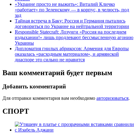
«Украине просто не выжить»: Виталий Кличко
«работает» по Зеленскому — в корпус, в челюсть, под
зад
Тайная встреча в Баку: Россия и Германия пытались
договориться по Украине на нейтральной территории
Responsible Statecraft: Лозунги «Россия на последнем
издыхании!» лишь продлевают бессмысленную агонию
Украины
Дипломатия гнилых абрикосов: Армения для Европы
оказалась «расходным материалом», и армянской
диаспоре это сильно не нравится
Ваш комментарий будет первым
Добавить комментарий
Для отправки комментария вам необходимо
авторизоваться
.
СПОРТ