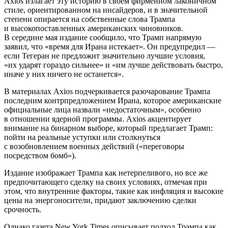
Axios излагает эту историю в своем фирменном лаконичном
стиле, ориентированном на инсайдеров, и в значительной
степени опирается на собственные слова Трампа
и высокопоставленных американских чиновников.
В середине мая издание сообщило, что Трамп напрямую
заявил, что «время для Ирана истекает». Он предупредил —
если Тегеран не предложит значительно лучшие условия,
«их ударят гораздо сильнее» и «им лучше действовать быстро,
иначе у них ничего не останется».
В материалах Axios подчеркивается разочарование Трампа
последним контрпредложением Ирана, которое американские
официальные лица назвали «недостаточным», особенно
в отношении ядерной программы. Axios акцентирует
внимание на бинарном выборе, который предлагает Трамп:
пойти на реальные уступки или столкнуться
с возобновлением военных действий («переговоры
посредством бомб»).
Издание изображает Трампа как нетерпеливого, но все же
предпочитающего сделку на своих условиях, отмечая при
этом, что внутренние факторы, такие как инфляция и высокие
цены на энергоносители, придают заключению сделки
срочность.
Однако газета New York Times описывает подход Трампа как