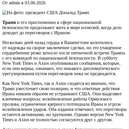
От admin в 03.06.2026
Трамп
и его приспешники в сфере национальной
безопасности продолжают жить в мире иллюзий, когда дело
доходит до переговоров с Ираном.
Несколько дней назад сердца в Вашингтоне колотились
от надежды на скорое заключение сделки, но это учащенное
сердцебиение резко затихло после пятничной встречи Трампа
с его командой по национальной безопасности. В субботу
New York Times и Axios опубликовали сообщения, которые,
если они верны, означают, что никакого дипломатического
урегулирования путем переговоров пока не предвидится.
Как New York Times, так и Axios сходятся во мнении, что
Трамп ужесточает свою позицию, и что ответные действия
Ирана никоим образом не устраивают США. Они выделяют
ключевые вопросы: возобновление работы Ормузского
пролива, ограничение ядерного потенциала Ирана и угроза
возобновления ударов. Оба издания отмечают, что переговоры
остаются активными, но хрупкими. Однако версии New York
Times и Axios не полностью согласуются друг с другом.