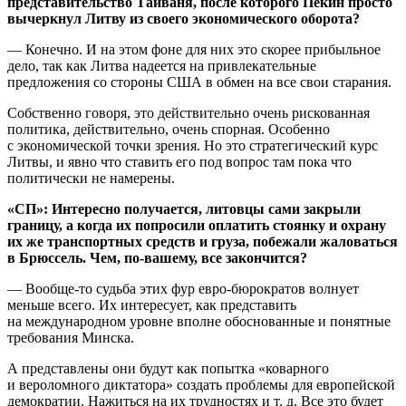
представительство Тайваня, после которого Пекин просто
вычеркнул Литву из своего экономического оборота?
— Конечно. И на этом фоне для них это скорее прибыльное
дело, так как Литва надеется на привлекательные
предложения со стороны США в обмен на все свои старания.
Собственно говоря, это действительно очень рискованная
политика, действительно, очень спорная. Особенно
с экономической точки зрения. Но это стратегический курс
Литвы, и явно что ставить его под вопрос там пока что
политически не намерены.
«СП»: Интересно получается, литовцы сами закрыли
границу, а когда их попросили оплатить стоянку и охрану
их же транспортных средств и груза, побежали жаловаться
в Брюссель. Чем, по-вашему, все закончится?
— Вообще-то судьба этих фур евро-бюрократов волнует
меньше всего. Их интересует, как представить
на международном уровне вполне обоснованные и понятные
требования Минска.
А представлены они будут как попытка «коварного
и вероломного диктатора» создать проблемы для европейской
демократии. Нажиться на их трудностях и т. д. Все это будет