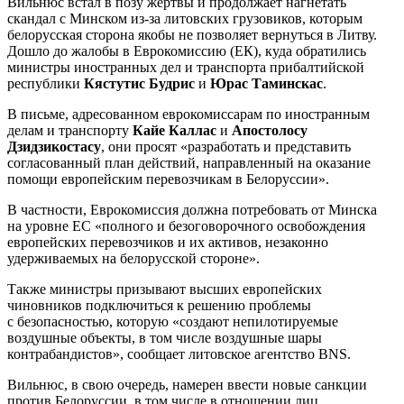
Вильнюс встал в позу жертвы и продолжает нагнетать
скандал с Минском из-за литовских грузовиков, которым
белорусская сторона якобы не позволяет вернуться в Литву.
Дошло до жалобы в Еврокомиссию (ЕК), куда обратились
министры иностранных дел и транспорта прибалтийской
республики
Кястутис Будрис
и
Юрас Таминскас
.
В письме, адресованном еврокомиссарам по иностранным
делам и транспорту
Кайе Каллас
и
Апостолосу
Дзидзикостасу
, они просят «разработать и представить
согласованный план действий, направленный на оказание
помощи европейским перевозчикам в Белоруссии».
В частности, Еврокомиссия должна потребовать от Минска
на уровне ЕС «полного и безоговорочного освобождения
европейских перевозчиков и их активов, незаконно
удерживаемых на белорусской стороне».
Также министры призывают высших европейских
чиновников подключиться к решению проблемы
с безопасностью, которую «создают непилотируемые
воздушные объекты, в том числе воздушные шары
контрабандистов», сообщает литовское агентство BNS.
Вильнюс, в свою очередь, намерен ввести новые санкции
против Белоруссии, в том числе в отношении лиц,