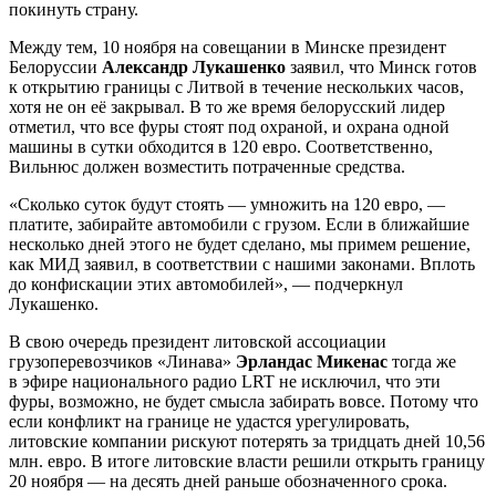
покинуть страну.
Между тем, 10 ноября на совещании в Минске президент
Белоруссии
Александр Лукашенко
заявил, что Минск готов
к открытию границы с Литвой в течение нескольких часов,
хотя не он её закрывал. В то же время белорусский лидер
отметил, что все фуры стоят под охраной, и охрана одной
машины в сутки обходится в 120 евро. Соответственно,
Вильнюс должен возместить потраченные средства.
«Сколько суток будут стоять — умножить на 120 евро, —
платите, забирайте автомобили с грузом. Если в ближайшие
несколько дней этого не будет сделано, мы примем решение,
как МИД заявил, в соответствии с нашими законами. Вплоть
до конфискации этих автомобилей», — подчеркнул
Лукашенко.
В свою очередь президент литовской ассоциации
грузоперевозчиков «Линава»
Эрландас Микенас
тогда же
в эфире национального радио LRT не исключил, что эти
фуры, возможно, не будет смысла забирать вовсе. Потому что
если конфликт на границе не удастся урегулировать,
литовские компании рискуют потерять за тридцать дней 10,56
млн. евро. В итоге литовские власти решили открыть границу
20 ноября — на десять дней раньше обозначенного срока.