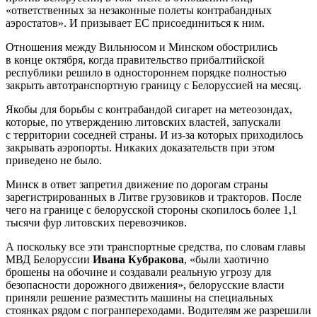
«ответственных за незаконные полеты контрабандных
аэростатов». И призывает ЕС присоединиться к ним.
Отношения между Вильнюсом и Минском обострились
в конце октября, когда правительство прибалтийской
республики решило в одностороннем порядке полностью
закрыть автотранспортную границу с Белоруссией на месяц.
Якобы для борьбы с контрабандой сигарет на метеозондах,
которые, по утверждению литовских властей, запускали
с территории соседней страны. И из-за которых приходилось
закрывать аэропорты. Никаких доказательств при этом
приведено не было.
Минск в ответ запретил движение по дорогам страны
зарегистрированных в Литве грузовиков и тракторов. После
чего на границе с белорусской стороны скопилось более 1,1
тысячи фур литовских перевозчиков.
А поскольку все эти транспортные средства, по словам главы
МВД Белоруссии
Ивана Кубракова
, «были хаотично
брошены на обочине и создавали реальную угрозу для
безопасности дорожного движения», белорусские власти
приняли решение разместить машины на специальных
стоянках рядом с погранпереходами. Водителям же разрешили