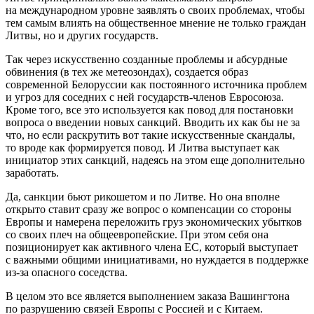
на международном уровне заявлять о своих проблемах, чтобы
тем самым влиять на общественное мнение не только граждан
Литвы, но и других государств.
Так через искусственно созданные проблемы и абсурдные
обвинения (в тех же метеозондах), создается образ
современной Белоруссии как постоянного источника проблем
и угроз для соседних с ней государств-членов Евросоюза.
Кроме того, все это используется как повод для постановки
вопроса о введении новых санкций. Вводить их как бы не за
что, но если раскрутить вот такие искусственные скандалы,
то вроде как формируется повод. И Литва выступает как
инициатор этих санкций, надеясь на этом еще дополнительно
заработать.
Да, санкции бьют рикошетом и по Литве. Но она вполне
открыто ставит сразу же вопрос о компенсации со стороны
Европы и намерена переложить груз экономических убытков
со своих плеч на общеевропейские. При этом себя она
позиционирует как активного члена ЕС, который выступает
с важными общими инициативами, но нуждается в поддержке
из-за опасного соседства.
В целом это все является выполнением заказа Вашингтона
по разрушению связей Европы с Россией и с Китаем.