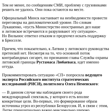
Тем не менее, по сообщениям СМИ, проблему с грузовиками
решить не удалось. Они пока остаются на месте.
Официальный Минск настаивает на необходимости провести
переговоры на дипломатический уровне. По словам
Лукашенко, «пусть Министерство иностранных дел наше
и литовское встречаются и разруливают эту ситуацию».
Но Вильнюс ответил отказом и предпочел искать поддержку
в Брюсселе.
Причем, что показательно, к Латвии у литовского руководства
претензий нет. Несмотря на то, что основной поток
контрабандных сигарет, по признанию главы Службы охраны
литовской границы
Рустамаса Любаеваса
, идет именно
оттуда.
Прокомментировать ситуацию «СП» попросила
ведущего
эксперта Российского института стратегических
исследований (РИСИ), политолога Олега Неменского
:
— В данном случае мы наблюдаем своего рода
международный спектакль, у которого есть вполне
конкретные цели. Во-первых, это формирование образа
источника угроз из республики Белоруссия. И, в связи с этим,
Литве принципиально важно максимально широко