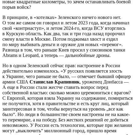
новые квадратные километры, то зачем останавливать боевой
порыв войск?
В принципе, в «хотелках» Зеленского ничего нового нет.
О том же самом он говорил и летом 2023 года, когда начинал
свой «контрнаступ», и летом 2024-го, когда ВСУ вторглись
в Курскую область. Как два, так и три года назад пророчил
смену власти в Москве. Потом поджимал хвост и ездил
по миру выбивать деньги и оружие для новых «перемог».
Разница в том, что раньше Киев просил у союзников танки
Abrams и Leopard, а теперь — дальнобойные дроны.
Но в одном Зеленский сейчас прав: настроение в России
действительно изменилось. «У русских появляется злость
к Украине, чего раньше не было, — отмечает бывший офицер
армии США
Станислав Крапивник
, уроженец Донбасса —
А еще в России стали жестче ставить вопрос перед
собственной властью: сколько можно церемониться с врагом?
С Европой, которая взяла Украину на содержание, помириться
не получится, хотя в правительстве и есть круг лиц, который
заинтересован в том, чтобы вернуться на уровень „все как
было“. Но люди в большинстве своем настроены не на какое-
то перемирие, а на победу. Без жестких решений ее добиться
невозможно. У России есть технологии, которые при желании
могут „выключить“ миллионный город, пришло время