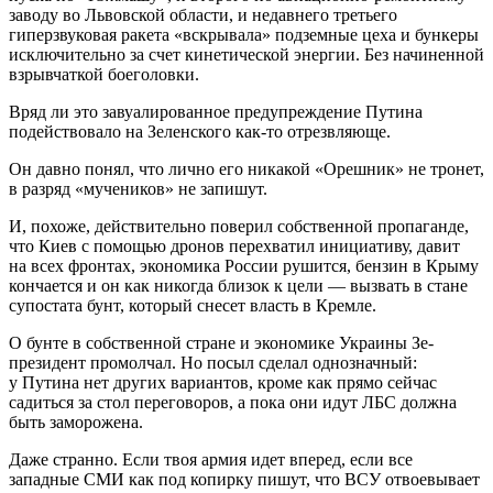
заводу во Львовской области, и недавнего третьего
гиперзвуковая ракета «вскрывала» подземные цеха и бункеры
исключительно за счет кинетической энергии. Без начиненной
взрывчаткой боеголовки.
Вряд ли это завуалированное предупреждение Путина
подействовало на Зеленского как-то отрезвляюще.
Он давно понял, что лично его никакой «Орешник» не тронет,
в разряд «мучеников» не запишут.
И, похоже, действительно поверил собственной пропаганде,
что Киев с помощью дронов перехватил инициативу, давит
на всех фронтах, экономика России рушится, бензин в Крыму
кончается и он как никогда близок к цели — вызвать в стане
супостата бунт, который снесет власть в Кремле.
О бунте в собственной стране и экономике Украины Зе-
президент промолчал. Но посыл сделал однозначный:
у Путина нет других вариантов, кроме как прямо сейчас
садиться за стол переговоров, а пока они идут ЛБС должна
быть заморожена.
Даже странно. Если твоя армия идет вперед, если все
западные СМИ как под копирку пишут, что ВСУ отвоевывает