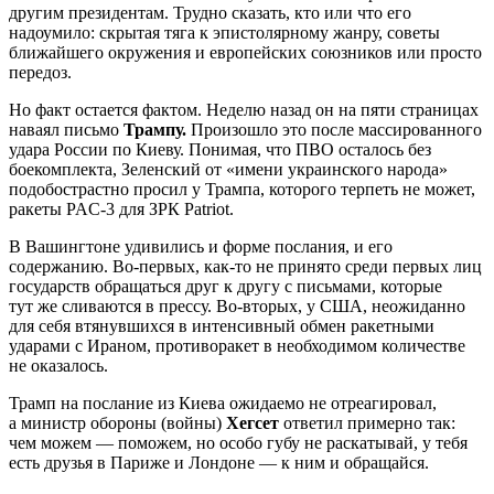
другим президентам. Трудно сказать, кто или что его
надоумило: скрытая тяга к эпистолярному жанру, советы
ближайшего окружения и европейских союзников или просто
передоз.
Но факт остается фактом. Неделю назад он на пяти страницах
наваял письмо
Трампу.
Произошло это после массированного
удара России по Киеву. Понимая, что ПВО осталось без
боекомплекта, Зеленский от «имени украинского народа»
подобострастно просил у Трампа, которого терпеть не может,
ракеты PAC-3 для ЗРК Patriot.
В Вашингтоне удивились и форме послания, и его
содержанию. Во-первых, как-то не принято среди первых лиц
государств обращаться друг к другу с письмами, которые
тут же сливаются в прессу. Во-вторых, у США, неожиданно
для себя втянувшихся в интенсивный обмен ракетными
ударами с Ираном, противоракет в необходимом количестве
не оказалось.
Трамп на послание из Киева ожидаемо не отреагировал,
а министр обороны (войны)
Хегсет
ответил примерно так:
чем можем — поможем, но особо губу не раскатывай, у тебя
есть друзья в Париже и Лондоне — к ним и обращайся.