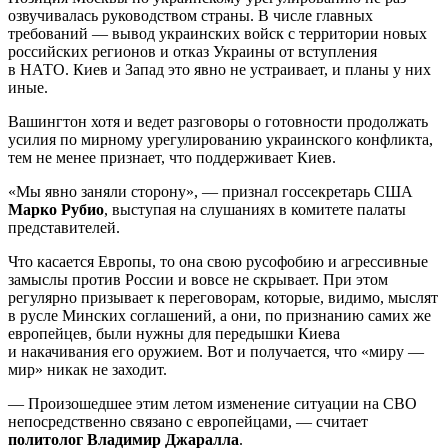
озвучивалась руководством страны. В числе главных
требований — вывод украинских войск с территории новых
российских регионов и отказ Украины от вступления
в НАТО. Киев и Запад это явно не устраивает, и планы у них
иные.
Вашингтон хотя и ведет разговоры о готовности продолжать
усилия по мирному урегулированию украинского конфликта,
тем не менее признает, что поддерживает Киев.
«Мы явно заняли сторону», — признал госсекретарь США
Марко Рубио
, выступая на слушаниях в комитете палаты
представителей.
Что касается Европы, то она свою русофобию и агрессивные
замыслы против России и вовсе не скрывает. При этом
регулярно призывает к переговорам, которые, видимо, мыслят
в русле Минских соглашений, а они, по признанию самих же
европейцев, были нужны для передышки Киева
и накачивания его оружием. Вот и получается, что «миру —
мир» никак не заходит.
— Произошедшее этим летом изменение ситуации на СВО
непосредственно связано с европейцами, — считает
политолог Владимир Джаралла
.