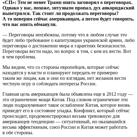
«СП»: Тем не менее Трамп опять заговорил о переговорах.
Однако у нас, похоже, энтузиазм пропал, дух анкориджский
выветрился. Так стоит ли продолжать переговоры?
А то поверим сейчас американцам, а потом будет говорить,
что нас опять обманули.
— Переговоры неизбежны, потому что в любом случае это
будет либо требование о капитуляции украинской армии, либо
переговоры о достижении мира и гарантиях безопасности.
Переговоры вести надо, но вопрос в том, с кем их вести. Вот
в чем проблема.
Мы видим, что со стороны европейцев, которые сейчас
находятся у власти и планируют передать ее примерно
таким же лицам, как и они по взглядам, нет желания вести
честную игру и соблюдать интересы России.
Главная цель американцев была объявлена еще в 2012 году —
это ограничение мощи Китая. Под словом ограничение эти
люди подразумевают такое ослабление Китая, которое вновь
приведет его в состояние упадка. Конфликт, который сейчас
происходит, продемонстрировал весьма тревожную для
американцев тенденцию — ситуативный, но оказавшийся
весьма эффективным, союз России и Китая может работать
в обе стороны.