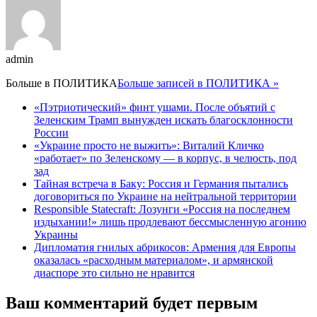
admin
Больше в
ПОЛИТИКА
Больше записей в ПОЛИТИКА »
«Пэтриотический» финт ушами. После объятий с
Зеленским Трамп вынужден искать благосклонности
России
«Украине просто не выжить»: Виталий Кличко
«работает» по Зеленскому — в корпус, в челюсть, под
зад
Тайная встреча в Баку: Россия и Германия пытались
договориться по Украине на нейтральной территории
Responsible Statecraft: Лозунги «Россия на последнем
издыхании!» лишь продлевают бессмысленную агонию
Украины
Дипломатия гнилых абрикосов: Армения для Европы
оказалась «расходным материалом», и армянской
диаспоре это сильно не нравится
Ваш комментарий будет первым