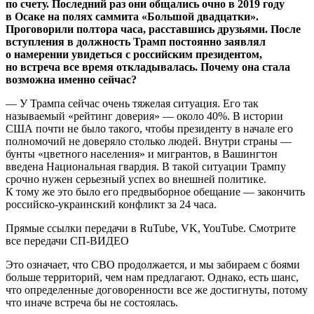
по счету. Последний раз они общались очно в 2019 году
в Осаке на полях саммита «Большой двадцатки».
Проговорили полтора часа, расставшись друзьями. После
вступления в должность Трамп постоянно заявлял
о намерении увидеться с российским президентом,
но встреча все время откладывалась. Почему она стала
возможна именно сейчас?
— У Трампа сейчас очень тяжелая ситуация. Его так
называемый «рейтинг доверия» — около 40%. В истории
США почти не было такого, чтобы президенту в начале его
полномочий не доверяло столько людей. Внутри страны —
бунты «цветного населения» и мигрантов, в Вашингтон
введена Национальная гвардия. В такой ситуации Трампу
срочно нужен серьезный успех во внешней политике.
К тому же это было его предвыборное обещание — закончить
российско-украинский конфликт за 24 часа.
Прямые ссылки передачи в RuTube, VK, YouTube. Смотрите
все передачи СП-ВИДЕО
Это означает, что СВО продолжается, и мы забираем с боями
больше территорий, чем нам предлагают. Однако, есть шанс,
что определенные договоренности все же достигнуты, потому
что иначе встреча бы не состоялась.