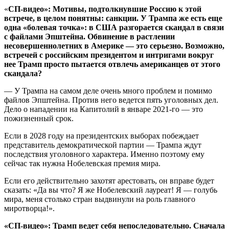
«
СП-видео»: Мотивы, подтолкнувшие Россию к этой
встрече, в целом понятны: санкции. У Трампа же есть еще
одна «болевая точка»: в США разгорается скандал в связи
с файлами Эпштейна. Обвинение в растлении
несовершеннолетних в Америке — это серьезно. Возможно,
встречей с российским президентом и интригами вокруг
нее Трамп просто пытается отвлечь американцев от этого
скандала?
— У Трампа на самом деле очень много проблем и помимо
файлов Эпштейна. Против него ведется пять уголовных дел.
Дело о нападении на Капитолий в январе 2021-го — это
пожизненный срок.
Если в 2028 году на президентских выборах побеждает
представитель демократической партии — Трампа ждут
последствия уголовного характера. Именно поэтому ему
сейчас так нужна Нобелевская премия мира.
Если его действительно захотят арестовать, он вправе будет
сказать: «Да вы что? Я же Нобелевский лауреат! Я — голубь
мира, меня столько стран выдвинули на роль главного
миротворца!».
«СП-видео»: Трамп ведет себя непоследовательно. Сначала