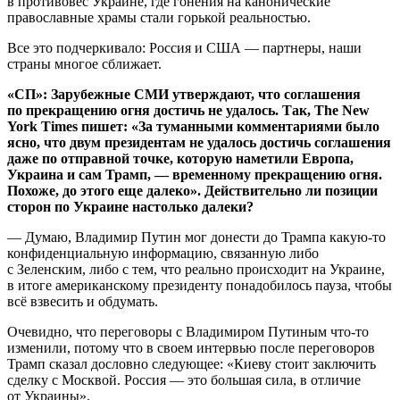
в противовес Украине, где гонения на канонические
православные храмы стали горькой реальностью.
Все это подчеркивало: Россия и США — партнеры, наши
страны многое сближает.
«СП»: Зарубежные СМИ утверждают, что соглашения
по прекращению огня достичь не удалось. Так, The New
York Times пишет: «За туманными комментариями было
ясно, что двум президентам не удалось достичь соглашения
даже по отправной точке, которую наметили Европа,
Украина и сам Трамп, — временному прекращению огня.
Похоже, до этого еще далеко». Действительно ли позиции
сторон по Украине настолько далеки?
— Думаю, Владимир Путин мог донести до Трампа какую-то
конфиденциальную информацию, связанную либо
с Зеленским, либо с тем, что реально происходит на Украине,
в итоге американскому президенту понадобилось пауза, чтобы
всё взвесить и обдумать.
Очевидно, что переговоры с Владимиром Путиным что-то
изменили, потому что в своем интервью после переговоров
Трамп сказал дословно следующее: «Киеву стоит заключить
сделку с Москвой. Россия — это большая сила, в отличие
от Украины».