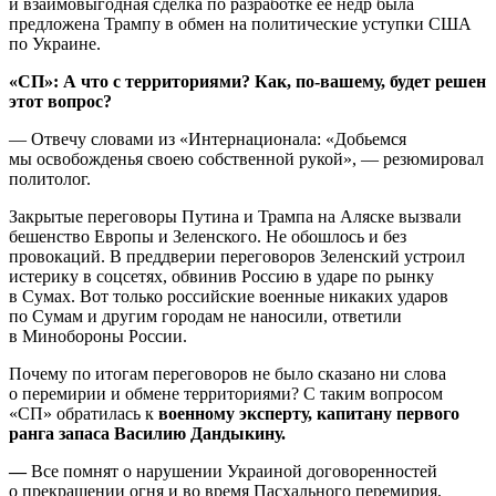
и взаимовыгодная сделка по разработке ее недр была
предложена Трампу в обмен на политические уступки США
по Украине.
«СП»: А что с территориями? Как, по-вашему, будет решен
этот вопрос?
— Отвечу словами из «Интернационала: «Добьемся
мы освобожденья своею собственной рукой», — резюмировал
политолог.
Закрытые переговоры Путина и Трампа на Аляске вызвали
бешенство Европы и Зеленского. Не обошлось и без
провокаций. В преддверии переговоров Зеленский устроил
истерику в соцсетях, обвинив Россию в ударе по рынку
в Сумах. Вот только российские военные никаких ударов
по Сумам и другим городам не наносили, ответили
в Минобороны России.
Почему по итогам переговоров не было сказано ни слова
о перемирии и обмене территориями? С таким вопросом
«СП» обратилась к
военному эксперту, капитану первого
ранга запаса Василию Дандыкину.
—
Все помнят о нарушении Украиной договоренностей
о прекращении огня и во время Пасхального перемирия,