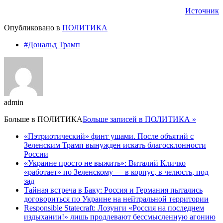
Источник
Опубликовано в
ПОЛИТИКА
#Дональд Трамп
admin
Больше в
ПОЛИТИКА
Больше записей в ПОЛИТИКА »
«Пэтриотический» финт ушами. После объятий с
Зеленским Трамп вынужден искать благосклонности
России
«Украине просто не выжить»: Виталий Кличко
«работает» по Зеленскому — в корпус, в челюсть, под
зад
Тайная встреча в Баку: Россия и Германия пытались
договориться по Украине на нейтральной территории
Responsible Statecraft: Лозунги «Россия на последнем
издыхании!» лишь продлевают бессмысленную агонию