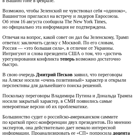
в Вашингтоне в феврале.
Возможно, чтобы Зеленский не чувствовал себя «одиноко»,
Вашингтон пригласил на встречу и лидеров Евросоюза.
Об этом 16 августа сообщила The New York Times,
но официально эта информация не подтверждена.
Отвечая на вопрос, какой совет он дал бы Зеленскому, Трамп
ответил: заключить сделку с Москвой. По его словам,
Россия — «это большая сила», в отличие от Украины.
Интригуют и слова президента США о том, что «достичь
урегулирования конфликта
теперь
возможно достаточно
быстро.
В свою очередь
Дмитрий Песков
заявил, что переговоры
на Аляске носили «очень позитивный» характер и открыли
перспективы для дальнейшего поиска решений.
Поскольку переговоры Владимира Путина и Дональда Трампа
носили закрытый характер, в СМИ появились самые
невероятные версии об их проблематике.
Большинство судит о российско-американском саммите
по краткой пресс-конференции двух президентов
.
По мнению
экспертов, она действительно дает немало интересной
информации. Проанализировать ее «СП» попросила
доцента