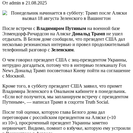
От admin в 21.08.2025
После встречи с
Владимиром Путиным
на военной базе
Элмендорф-Ричардсон на Аляске
Дональд Трамп
не ушел
отдыхать. В Белом доме сообщили, что президент США дал
несколько резонансных интервью и провел продолжительный
телефонный разговор с
Зеленским
.
О чем говорил президент США с зиц-президентом Украины,
нетрудно догадаться, потому что в интервью телеканалу Fox
News Дональд Трамп посоветовал Киеву пойти на соглашение
с Москвой.
Кроме того, в субботу президент США заявил, что примет
Владимира Зеленского в Овальном кабинете в понедельник.
«Если всё получится, мы запланируем встречу с президентом
Путиным», — написал Трамп в соцсети Truth Social.
После той оценки, которую глава Белого дома дал
переговорам с российским президентом на Аляске («10
из 10»), просроченный президент Украины заметно
нервничает. Видимо, помнит о взбучке, которую ему устроили