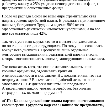
рабочему классу, а 25% уходило непосредственно в фонды
предприятий и общественные фонды.
После же распада Союза во всем мире стремительно стал
падать уровень заработной платы. В результате при нынешнем
нашем действующем Трудовом кодексе 58% всего
заработанного фактически изымается нуворишами, а на все
про все остается лишь 42%.
Так что пусть наш кодекс кто-то и считает популистским,
но он точно на стороне трудящихся. Поэтому и не сложилась
вокруг него дискуссия. Прозвучали лишь отдельные
менторские высказывания представителей партии власти,
которые воспользовались своим доминирующим положением.
Это показатель того, что они не желают слышать наши
убойные аргументы, отделываясь криками
о непродуманности и популизме. Ну, покажите нам, что там
непродуманного? Восьмичасовой рабочий день, главное
завоевание СССР для всей планеты, не продумано?
А закрепление дикого уровня переработок без оплаты
сверхурочных, выходит, продумано?
«СП»: Каковы дальнейшие планы партии по отстаиванию
своей версии Трудового кодекса? Наивно же предполагать,