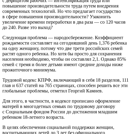
с дефицитом рабочих — интенсификация труда или
повышение производительности труда путем внедрения
современных технологий. Но что предлагает государство
в сфере повышения производительности? Узаконить
увеличение времени переработки в два раза — со 120 часов
до 240. Разве это выход?
Следующая проблема — народосбережение. Коэффициент
рождаемости составляет на сегодняшний день 1,376 ребенка
на одну женщину, потому что две трети российских семей
растят одного ребенка. Но хотя бы просто для сохранения
населения необходимо, чтобы он составлял 2,1. Однако 85%
семей с тремя и более детьми имеют средние доходы ниже
прожиточного минимума.
Трудовой кодекс КПРФ, включающий в себя 18 разделов, 111
глав и 637 статей на 765 страницах, способен решить все эти
глобальные проблемы, отметил Георгий Камнев.
Для этого, в частности, в кодексе прописано оформление
матерей в многодетных семьях по трудовому договору
с Социальным фондом России до достижения младшим
ребенком 18-летнего возраста.
В целях обеспечения социальной поддержки женщин,
воспитывающих детей до 3 лет без официального