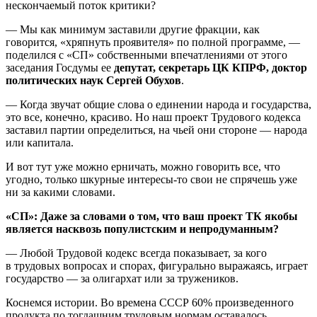
нескончаемый поток критики?
— Мы как минимум заставили другие фракции, как
говорится, «хряпнуть проявителя» по полной программе, —
поделился с «СП» собственными впечатлениями от этого
заседания Госдумы ее
депутат, секретарь ЦК КПРФ, доктор
политических наук Сергей Обухов
.
— Когда звучат общие слова о единении народа и государства,
это все, конечно, красиво. Но наш проект Трудового кодекса
заставил партии определиться, на чьей они стороне — народа
или капитала.
И вот тут уже можно ерничать, можно говорить все, что
угодно, только шкурные интересы-то свои не спрячешь уже
ни за какими словами.
«СП»: Даже за словами о том, что ваш проект ТК якобы
является насквозь популистским и непродуманным?
— Любой Трудовой кодекс всегда показывает, за кого
в трудовых вопросах и спорах, фигурально выражаясь, играет
государство — за олигархат или за тружеников.
Коснемся истории. Во времена СССР 60% произведенного
продукта по тогдашним трудовым нормам оставалось