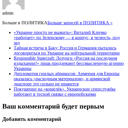
admin
Больше в
ПОЛИТИКА
Больше записей в ПОЛИТИКА »
«Украине просто не выжить»: Виталий Кличко
«работает» по Зеленскому — в корпус, в челюсть, под
зад
Тайная встреча в Баку: Россия и Германия пытались
договориться по Украине на нейтральной территории
Responsible Statecraft: Лозунги «Россия на последнем
издыхании!» лишь продлевают бессмысленную агонию
Украины
Дипломатия гнилых абрикосов: Армения для Европы
оказалась «расходным материалом», и армянской
диаспоре это сильно не нравится
Покушение на «кошелёк». Украинские спецслужбы
работают в тесной связке с европейскими
Ваш комментарий будет первым
Добавить комментарий