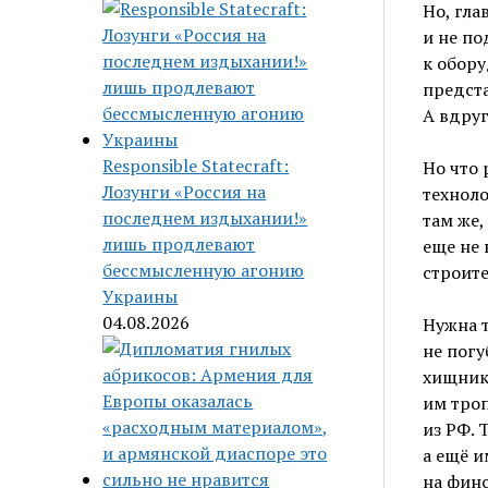
Но, гла
и не по
к обору
предст
А вдруг
Responsible Statecraft:
Но что
Лозунги «Россия на
техноло
последнем издыхании!»
там же,
лишь продлевают
еще не 
бессмысленную агонию
строите
Украины
04.08.2026
Нужна т
не погу
хищники
им троп
из РФ. 
а ещё 
на финс