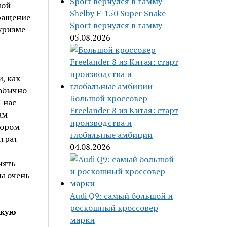
ной
Shelby F-150 Super Snake
кращение
Sport вернулся в гамму
уризме
05.08.2026
, как
 обычно
Большой кроссовер
 нас
Freelander 8 из Китая: старт
ам
производства и
бором
глобальные амбиции
атрат
04.08.2026
,
нять
пы очень
Audi Q9: самый большой и
роскошный кроссовер
ькую
марки