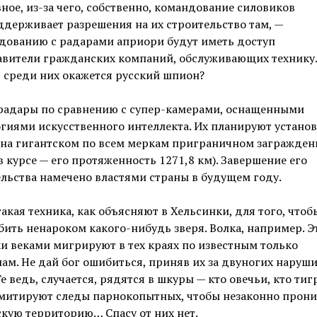
вное, из-за чего, собственно, командование силовиков
ддерживает разрешения на их строительство там, —
дованию с радарами априори будут иметь доступ
авители гражданских компаний, обслуживающих технику.
 среди них окажется русский шпион?
 радары по сравнению с супер-камерами, оснащенными
гиями искусственного интеллекта. Их планируют устано
 на гигантском по всем меркам приграничном заграждени
в курсе — его протяженность 1271,8 км). Завершение его
льства намечено властями страны в будущем году.
акая техника, как объясняют в Хельсинки, для того, чтоб
бить ненароком какого-нибудь зверя. Волка, например. Э
 веками мигрируют в тех краях по известным только
ам. Не дай бог ошибиться, приняв их за двуногих наруш
Те ведь, случается, рядятся в шкуры — кто овечьи, кто тиг
имитируют следы парнокопытных, чтобы незаконно прони
кую территорию… Спасу от них нет.