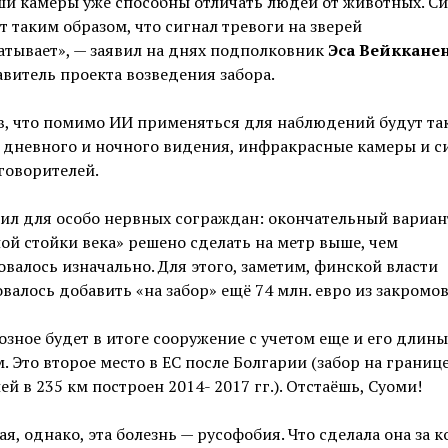
ши камеры уже способны отличать людей от животных. С
т таким образом, что сигнал тревоги на зверей
атывает», — заявил на днях подполковник
Эса Вейккане
витель проекта возведения забора.
в, что помимо ИИ применяться для наблюдений будут та
 дневного и ночного видения, инфракрасные камеры и с
говорителей.
ил для особо нервных сограждан: окончательный вариан
ой стойки века» решено сделать на метр выше, чем
валось изначально. Для этого, заметим, финской власти
валось добавить «на забор» ещё 74 млн. евро из закромов
зное будет в итоге сооружение с учетом еще и его длины
м. Это второе место в ЕС после Болгарии (забор на границ
ей в 235 км построен 2014- 2017 гг.). Отстаёшь, Суоми!
я, однако, эта болезнь — русофобия. Что сделала она за 