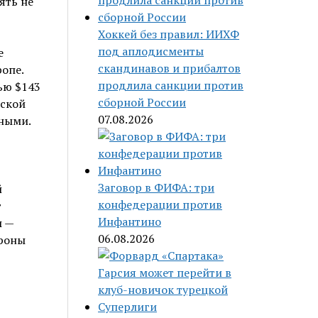
Хоккей без правил: ИИХФ
под аплодисменты
е
скандинавов и прибалтов
опе.
продлила санкции против
ью $143
сборной России
еской
07.08.2026
ными.
Заговор в ФИФА: три
й
конфедерации против
т
Инфантино
ы —
06.08.2026
ороны