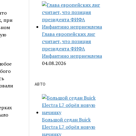
что
, при
ьном
Глава европейских лиг
шую
считает, что позиция
президента ФИФА
Инфантино неприемлема
04.08.2026
любое
юбого
сь
АВТО
овали
ерках
было
Большой седан Buick
Electra L7 обрёл новую
начинку