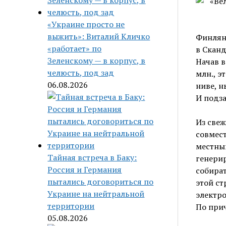
«Украине просто не
выжить»: Виталий Кличко
Финлян
«работает» по
в Сканд
Зеленскому — в корпус, в
Начав в
челюсть, под зад
млн., э
06.08.2026
ниве, н
И подз
Из свеж
совмест
местны
Тайная встреча в Баку:
генерир
Россия и Германия
собират
пытались договориться по
этой ст
Украине на нейтральной
электро
территории
По прич
05.08.2026