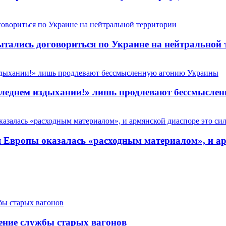
пытались договориться по Украине на нейтральной
 последнем издыхании!» лишь продлевают бессмысл
Европы оказалась «расходным материалом», и арм
ение службы старых вагонов