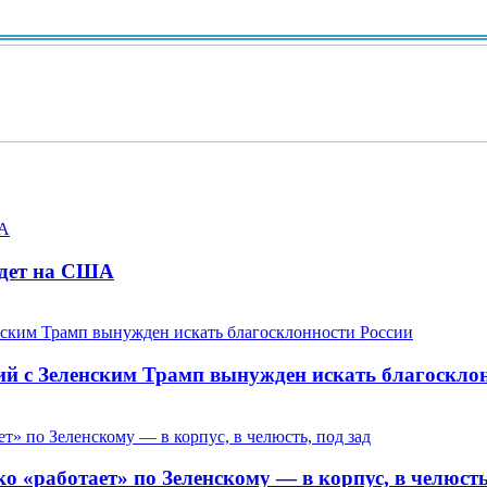
адет на США
ий с Зеленским Трамп вынужден искать благоскло
 «работает» по Зеленскому — в корпус, в челюсть,