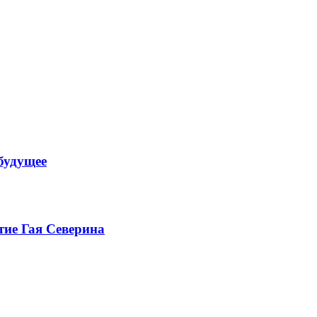
будущее
тие Гая Северина