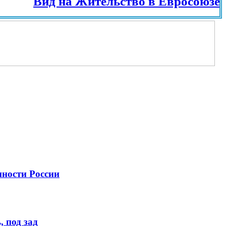
Вид на Жительство в Евросоюзе и разн
нности России
 под зад