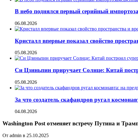
В небо поднялся первый серийный импорто
06.08.2026
Кристалл впервые показал свойство простран
05.08.2026
Си Цзиньпин приручает Солнце: Китай постр
05.08.2026
За что создатель скафандров ругал космонав
04.08.2026
Washington Post отменяет встречу Путина и Трам
От admin в 25.10.2025