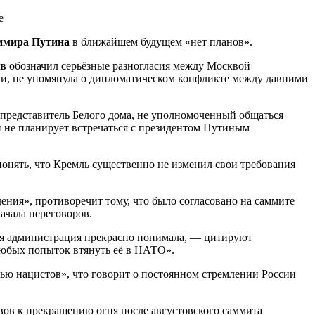
имира Путина
в ближайшем будущем «нет планов».
ов
обозначил серьёзные разногласия между Москвой
чи, не упомянула о дипломатическом конфликте между давними
представитель Белого дома, не уполномоченный общаться
п не планирует встречаться с президентом Путиным
понять, что Кремль существенно не изменил свои требования
ения», противоречит тому, что было согласовано на саммите
ачала переговоров.
кая администрация прекрасно понимала, — цитируют
любых попыток втянуть её в НАТО».
тью нацистов», что говорит о постоянном стремлении России
ывов к прекращению огня после августовского саммита