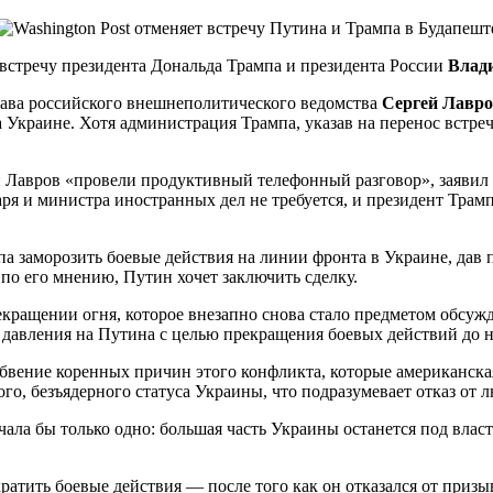
а встречу президента Дональда Трампа и президента России
Влад
 глава российского внешнеполитического ведомства
Сергей Лавр
Украине. Хотя администрация Трампа, указав на перенос встре
 Лавров «провели продуктивный телефонный разговор», заявил 
аря и министра иностранных дел не требуется, и президент Трам
а заморозить боевые действия на линии фронта в Украине, дав 
 по его мнению, Путин хочет заключить сделку.
кращении огня, которое внезапно снова стало предметом обсужд
т давления на Путина с целью прекращения боевых действий до н
 забвение коренных причин этого конфликта, которые американс
о, безъядерного статуса Украины, что подразумевает отказ от 
чала бы только одно: большая часть Украины останется под влас
ратить боевые действия — после того как он отказался от приз