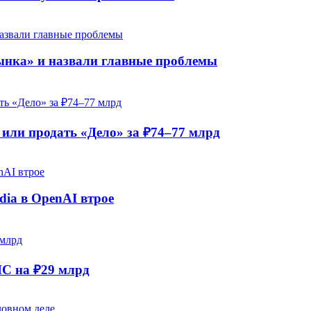
рынка» и назвали главные проблемы
ли продать «Дело» за ₽74–77 млрд
dia в OpenAI втрое
НС на ₽29 млрд