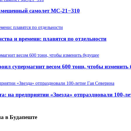
замещенный самолет МС-21−310
ства и времени: плавятся по отдельности
оил супермагнит весом 600 тонн, чтобы изменить 
та: на предприятии «Звезда» отпраздновали 100-ле
па в Будапеште