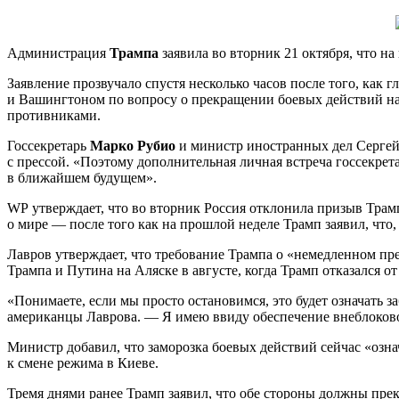
Администрация
Трампа
заявила во вторник 21 октября, что н
Заявление прозвучало спустя несколько часов после того, как
и Вашингтоном по вопросу о прекращении боевых действий на 
противниками.
Госсекретарь
Марко Рубио
и министр иностранных дел Сергей
с прессой. «Поэтому дополнительная личная встреча госсекрет
в ближайшем будущем».
WP утверждает, что во вторник Россия отклонила призыв Трамп
о мире — после того как на прошлой неделе Трамп заявил, что,
Лавров утверждает, что требование Трампа о «немедленном пре
Трампа и Путина на Аляске в августе, когда Трамп отказался о
«Понимаете, если мы просто остановимся, это будет означать
американцы Лаврова. — Я имею ввиду обеспечение внеблоковог
Министр добавил, что заморозка боевых действий сейчас «озна
к смене режима в Киеве.
Тремя днями ранее Трамп заявил, что обе стороны должны прек