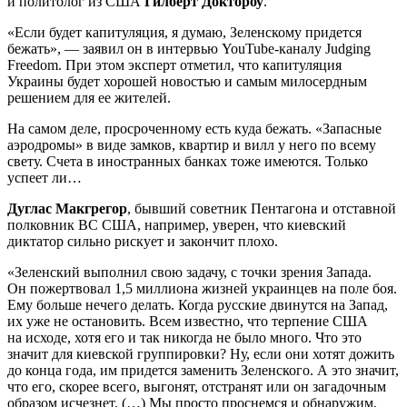
и политолог из США
Гилберт Доктороу
.
«Если будет капитуляция, я думаю, Зеленскому придется
бежать», — заявил он в интервью YouTube-каналу Judging
Freedom. При этом эксперт отметил, что капитуляция
Украины будет хорошей новостью и самым милосердным
решением для ее жителей.
На самом деле, просроченному есть куда бежать. «Запасные
аэродромы» в виде замков, квартир и вилл у него по всему
свету. Счета в иностранных банках тоже имеются. Только
успеет ли…
Дуглас Макгрегор
, бывший советник Пентагона и отставной
полковник ВС США, например, уверен, что киевский
диктатор сильно рискует и закончит плохо.
«Зеленский выполнил свою задачу, с точки зрения Запада.
Он пожертвовал 1,5 миллиона жизней украинцев на поле боя.
Ему больше нечего делать. Когда русские двинутся на Запад,
их уже не остановить. Всем известно, что терпение США
на исходе, хотя его и так никогда не было много. Что это
значит для киевской группировки? Ну, если они хотят дожить
до конца года, им придется заменить Зеленского. А это значит,
что его, скорее всего, выгонят, отстранят или он загадочным
образом исчезнет. (…) Мы просто проснемся и обнаружим,