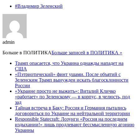
#Владимир Зеленский
admin
Больше в
ПОЛИТИКА
Больше записей в ПОЛИТИКА »
Трамп опасается, что Украина однажды нападет на
США
«Пэтриотический» финт ушами. После объятий с
Зеленским Трамп вынужден искать благосклонности
России
«Украине просто не выжить»: Виталий Кличко
«работает» по Зеленскому — в корпус, в челюсть, под
зад
Тайная встреча в Баку: Россия и Германия пытались
договориться по Украине на нейтральной территории
Responsible Statecraft: Лозунги «Россия на последнем
издыхании!» лишь продлевают бессмысленную агонию
Украины