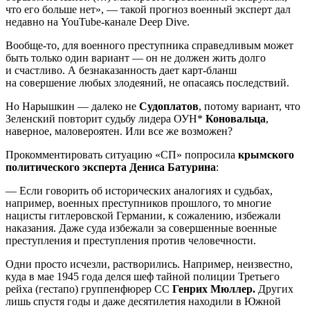
что его больше нет», — такой прогноз военный эксперт дал
недавно на YouTube-канале Deep Dive.
Вообще-то, для военного преступника справедливым может
быть только один вариант — он не должен жить долго
и счастливо. А безнаказанность дает карт-бланш
на совершение любых злодеяний, не опасаясь последствий.
Но Нарышкин — далеко не
Судоплатов
, потому вариант, что
Зеленский повторит судьбу лидера ОУН*
Коновальца
,
наверное, маловероятен. Или все же возможен?
Прокомментировать ситуацию «СП» попросила
крымского
политического эксперта Дениса Батурина
:
— Если говорить об исторических аналогиях и судьбах,
например, военных преступников прошлого, то многие
нацисты гитлеровской Германии, к сожалению, избежали
наказания. Даже суда избежали за совершенные военные
преступления и преступления против человечности.
Одни просто исчезли, растворились. Например, неизвестно,
куда в мае 1945 года делся шеф тайной полиции Третьего
рейха (гестапо) группенфюрер СС
Генрих Мюллер.
Других
лишь спустя годы и даже десятилетия находили в Южной