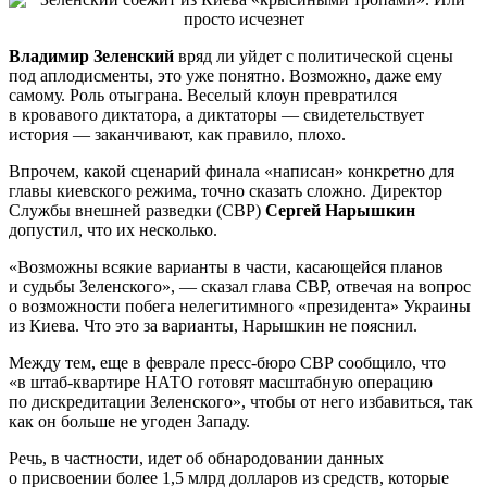
Владимир Зеленский
вряд ли уйдет с политической сцены
под аплодисменты, это уже понятно. Возможно, даже ему
самому. Роль отыграна. Веселый клоун превратился
в кровавого диктатора, а диктаторы — свидетельствует
история — заканчивают, как правило, плохо.
Впрочем, какой сценарий финала «написан» конкретно для
главы киевского режима, точно сказать сложно. Директор
Службы внешней разведки (СВР)
Сергей Нарышкин
допустил, что их несколько.
«Возможны всякие варианты в части, касающейся планов
и судьбы Зеленского», — сказал глава СВР, отвечая на вопрос
о возможности побега нелегитимного «президента» Украины
из Киева. Что это за варианты, Нарышкин не пояснил.
Между тем, еще в феврале пресс-бюро СВР сообщило, что
«в штаб-квартире НАТО готовят масштабную операцию
по дискредитации Зеленского», чтобы от него избавиться, так
как он больше не угоден Западу.
Речь, в частности, идет об обнародовании данных
о присвоении более 1,5 млрд долларов из средств, которые