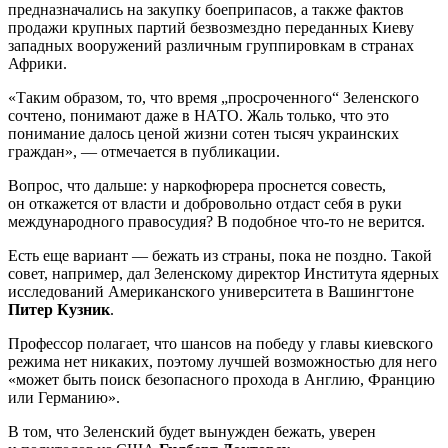
предназначались на закупку боеприпасов, а также фактов
продажи крупных партий безвозмездно переданных Киеву
западных вооружений различным группировкам в странах
Африки.
«Таким образом, то, что время „просроченного“ Зеленского
сочтено, понимают даже в НАТО. Жаль только, что это
понимание далось ценой жизни сотен тысяч украинских
граждан», — отмечается в публикации.
Вопрос, что дальше: у наркофюрера проснется совесть,
он откажется от власти и добровольно отдаст себя в руки
международного правосудия? В подобное что-то не верится.
Есть еще вариант — бежать из страны, пока не поздно. Такой
совет, например, дал Зеленскому директор Института ядерных
исследований Американского университета в Вашингтоне
Питер Кузник
.
Профессор полагает, что шансов на победу у главы киевского
режима нет никаких, поэтому лучшей возможностью для него
«может быть поиск безопасного прохода в Англию, Францию
или Германию».
В том, что Зеленский будет вынужден бежать, уверен