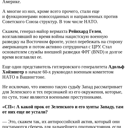
Америке.
А многие из них, кроме всего прочего, стали еще
и функционерами новосозданных и направленных против
Советского Союза структур. В том числе НАТО.
Скажем, генерал-майор вермахта
Рейнхард Гелен
,
возглавлявший во время войны нацистскую военную
разведку на Восточном фронте, успел перебежать на сторону
американцев и потом активно сотрудничал с ЦРУ. Стал
основателем службы внешней разведки ФРГ (BND) и долгое
время возглавлял ее.
Еще один представитель гитлеровского генералитета
Адольф
Хойзингер
в начале 60-х руководил военным комитетом
НАТО в Вашингтоне.
Не исключаю, что именно такую судьбу Запад рассматривает
для Зеленского и тех персонажей из его окружения, которые,
по сути, тоже являются военными преступниками.
«СП»: А какой прок от Зеленского и его хунты Западу, там
от них еще не устали?
— Это, скажем так, их антироссийский актив, который они
постараются сберечь для дальнейшего противостояния, если