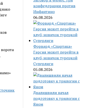
Заговор в ФИФА: три
ий
конфедерации против
днако
Инфантино
Лиге
06.08.2026
иков
Форвард «Спартака»
 ворота
Гарсия может перейти в
,
клуб-новичок турецкой
Суперлиги
05.08.2026
инамо»
сточник
Двалишвили начал
подготовку к трилогии с
Яном