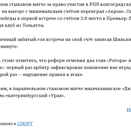
ном стыковом матче за право участия в РПЛ волгоградск
 на выезде с минимальным счётом переиграл «Акрон». О
 победы в первой встрече со счётом 2:0 место в Премьер-
л клуб из Тольятти.
енный забитый гол встречи на свой счёт записал Шильн
 минуте.
 стоит отметить, что рефери отменил два гола «Ротора» в
»: первый раз арбитр зафиксировал положение вне игры
орой раз — нарушение правил в атаке.
им, в параллельном стыковом матче махачкалинское «Д
о екатеринбургский «Урал».
И
овано в
СПОРТ