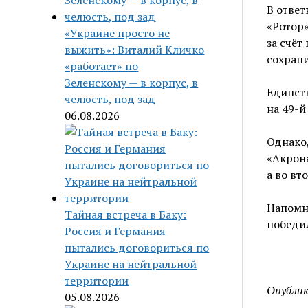
В ответ
«Ротор»
«Украине просто не
за счёт
выжить»: Виталий Кличко
сохрани
«работает» по
Зеленскому — в корпус, в
Единств
челюсть, под зад
на 49-й
06.08.2026
Однако,
«Акрона
а во вт
Напомн
Тайная встреча в Баку:
победил
Россия и Германия
пытались договориться по
Украине на нейтральной
территории
Опублик
05.08.2026