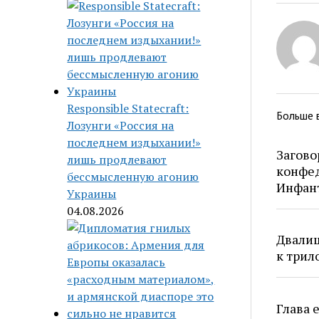
Responsible Statecraft:
Больше 
Лозунги «Россия на
последнем издыхании!»
Загово
лишь продлевают
конфе
бессмысленную агонию
Инфан
Украины
04.08.2026
Двалиш
к трил
Глава 