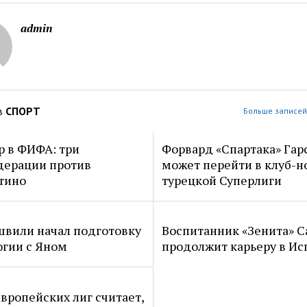
admin
в
СПОРТ
Больше записей
р в ФИФА: три
Форвард «Спартака» Гар
дерации против
может перейти в клуб-н
тино
турецкой Суперлиги
вили начал подготовку
Воспитанник «Зенита» С
огии с Яном
продолжит карьеру в Ис
европейских лиг считает,