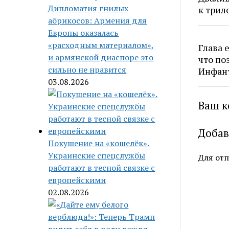
Дипломатия гнилых
к трил
абрикосов: Армения для
Европы оказалась
«расходным материалом»,
Глава 
и армянской диаспоре это
что по
сильно не нравится
Инфан
03.08.2026
Ваш к
Добав
Покушение на «кошелёк».
Украинские спецслужбы
Для от
работают в тесной связке с
европейскими
02.08.2026