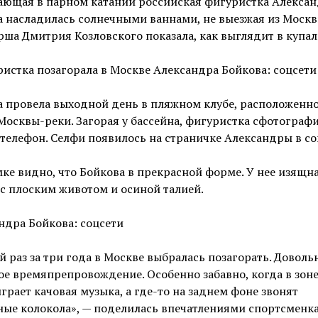
ающая в парном катании российская фигуристка Алекса
 насладилась солнечными ваннами, не выезжая из Москв
ша Дмитрия Козловского показала, как выглядит в купал
Александра Бойкова: соцсети
 провела выходной день в пляжном клубе, расположенн
Москвы-реки. Загорая у бассейна, фигуристка сфотограф
 телефон. Селфи появилось на страничке Александры в со
ке видно, что Бойкова в прекрасной форме. У нее изящн
с плоским животом и осиной талией.
ндра Бойкова: соцсети
 раз за три года в Москве выбралась позагорать. Доволь
е времяпрепровождение. Особенно забавно, когда в зоне
грает качовая музыка, а где-то на заднем фоне звонят
ые колокола», — поделилась впечатлениями спортсменка