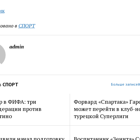
ик
овано в
СПОРТ
admin
в
СПОРТ
Больше записей
р в ФИФА: три
Форвард «Спартака» Гар
дерации против
может перейти в клуб-н
тино
турецкой Суперлиги
вили начал подготовку
Воспитанник «Зенита» С