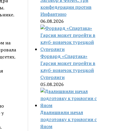
Заговор в ФИФА: три
ндра
конфедерации против
ы.
Инфантино
ьнике.
06.08.2026
ом на
ировала
Форвард «Спартака»
цсетях.
Гарсия может перейти в
клуб-новичок турецкой
ая
Суперлиги
05.08.2026
но
Двалишвили начал
 у
подготовку к трилогии с
Яном
.