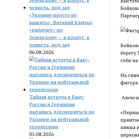
Выступ
Бойкова
«Украине просто не
Партнер
выжить»: Виталий Кличко
«работает» по
Зеленскому — в корпус, в
челюсть, под зад
Бойкова
06.08.2026
берегу 
себя на
На сним
фигура 
Тайная встреча в Баку:
Алекса
Россия и Германия
пытались договориться по
«Первый
Украине на нейтральной
приятно
территории
пляжа и
05.08.2026
церковн