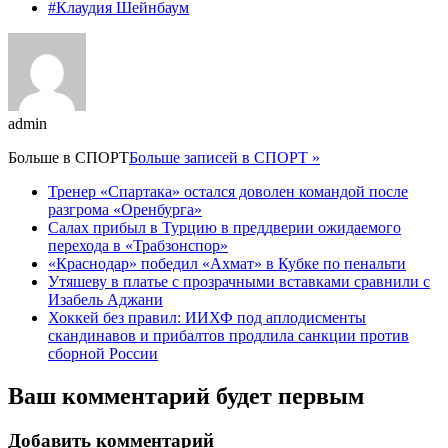
#Клаудия Шейнбаум
admin
Больше в
СПОРТ
Больше записей в СПОРТ »
Тренер «Спартака» остался доволен командой после
разгрома «Оренбурга»
Салах прибыл в Турцию в преддверии ожидаемого
перехода в «Трабзонспор»
«Краснодар» победил «Ахмат» в Кубке по пенальти
Утяшеву в платье с прозрачными вставками сравнили с
Изабель Аджани
Хоккей без правил: ИИХФ под аплодисменты
скандинавов и прибалтов продлила санкции против
сборной России
Ваш комментарий будет первым
Добавить комментарий