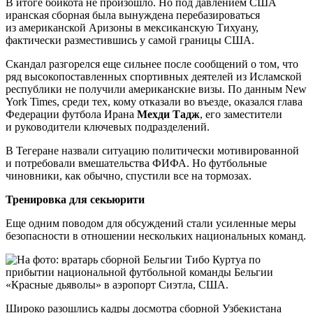
В итоге бойкота не произошло. Но под давлением США
иранская сборная была вынуждена перебазироваться
из американской Аризоны в мексиканскую Тихуану,
фактически разместившись у самой границы США.
Скандал разгорелся еще сильнее после сообщений о том, что
ряд высокопоставленных спортивных деятелей из Исламской
республики не получили американские визы. По данным New
York Times, среди тех, кому отказали во въезде, оказался глава
Федерации футбола Ирана
Мехди Тадж
, его заместители
и руководители ключевых подразделений.
В Тегеране назвали ситуацию политически мотивированной
и потребовали вмешательства ФИФА. Но футбольные
чиновники, как обычно, спустили все на тормозах.
Тренировка для секьюрити
Еще одним поводом для обсуждений стали усиленные меры
безопасности в отношении нескольких национальных команд.
Широко разошлись кадры досмотра сборной Узбекистана