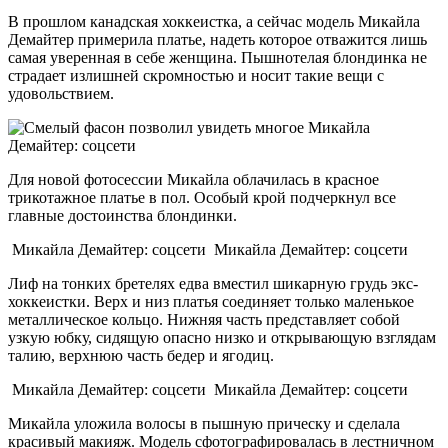
В прошлом канадская хоккеистка, а сейчас модель Микайла
Демайтер примерила платье, надеть которое отважится лишь
самая уверенная в себе женщина. Пышнотелая блондинка не
страдает излишней скромностью и носит такие вещи с
удовольствием.
Микайла
Демайтер: соцсети
Для новой фотосессии Микайла облачилась в красное
трикотажное платье в пол. Особый крой подчеркнул все
главные достоинства блондинки.
Микайла Демайтер: соцсети
Микайла Демайтер: соцсети
Лиф на тонких бретелях едва вместил шикарную грудь экс-
хоккеистки. Верх и низ платья соединяет только маленькое
металлическое кольцо. Нижняя часть представляет собой
узкую юбку, сидящую опасно низко и открывающую взглядам
талию, верхнюю часть бедер и ягодиц.
Микайла Демайтер: соцсети
Микайла Демайтер: соцсети
Микайла уложила волосы в пышную прическу и сделала
красивый макияж. Модель сфотографировалась в лестничном