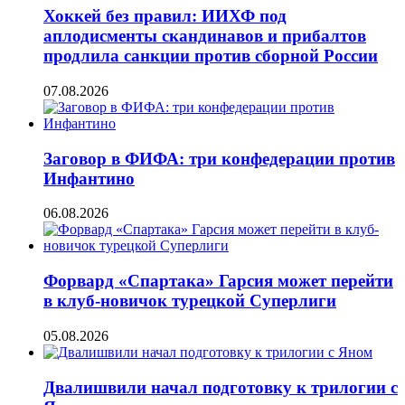
Хоккей без правил: ИИХФ под
аплодисменты скандинавов и прибалтов
продлила санкции против сборной России
07.08.2026
Заговор в ФИФА: три конфедерации против
Инфантино
06.08.2026
Форвард «Спартака» Гарсия может перейти
в клуб-новичок турецкой Суперлиги
05.08.2026
Двалишвили начал подготовку к трилогии с