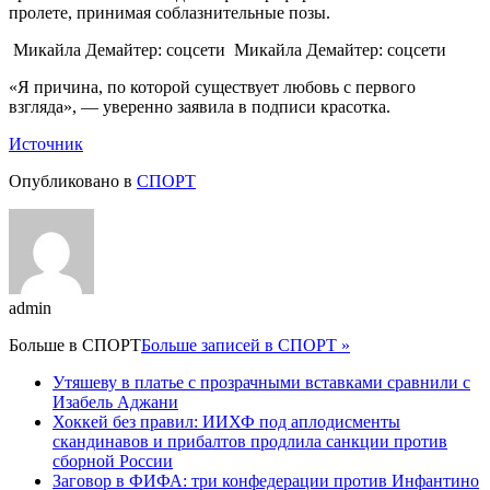
пролете, принимая соблазнительные позы.
Микайла Демайтер: соцсети
Микайла Демайтер: соцсети
«Я причина, по которой существует любовь с первого
взгляда», — уверенно заявила в подписи красотка.
Источник
Опубликовано в
СПОРТ
admin
Больше в
СПОРТ
Больше записей в СПОРТ »
Утяшеву в платье с прозрачными вставками сравнили с
Изабель Аджани
Хоккей без правил: ИИХФ под аплодисменты
скандинавов и прибалтов продлила санкции против
сборной России
Заговор в ФИФА: три конфедерации против Инфантино