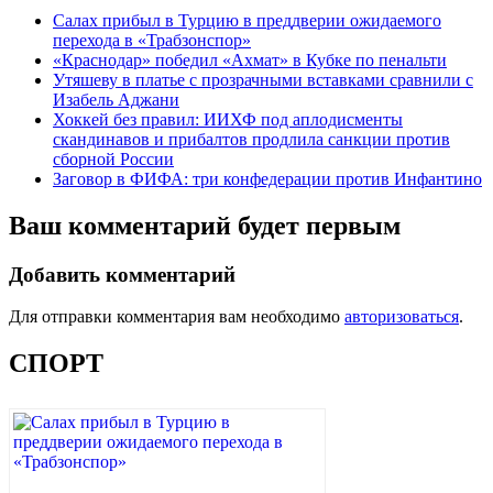
Салах прибыл в Турцию в преддверии ожидаемого
перехода в «Трабзонспор»
«Краснодар» победил «Ахмат» в Кубке по пенальти
Утяшеву в платье с прозрачными вставками сравнили с
Изабель Аджани
Хоккей без правил: ИИХФ под аплодисменты
скандинавов и прибалтов продлила санкции против
сборной России
Заговор в ФИФА: три конфедерации против Инфантино
Ваш комментарий будет первым
Добавить комментарий
Для отправки комментария вам необходимо
авторизоваться
.
СПОРТ