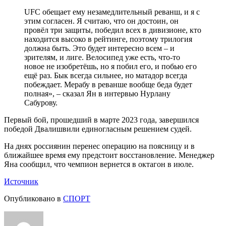
UFC обещает ему незамедлительный реванш, и я с
этим согласен. Я считаю, что он достоин, он
провёл три защиты, победил всех в дивизионе, кто
находится высоко в рейтинге, поэтому трилогия
должна быть. Это будет интересно всем – и
зрителям, и лиге. Велосипед уже есть, что-то
новое не изобретёшь, но я побил его, и побью его
ещё раз. Бык всегда сильнее, но матадор всегда
побеждает. Мерабу в реванше вообще беда будет
полная», – сказал Ян в интервью Нурлану
Сабурову.
Первый бой, прошедший в марте 2023 года, завершился
победой Двалишвили единогласным решением судей.
На днях россиянин перенес операцию на поясницу и в
ближайшее время ему предстоит восстановление. Менеджер
Яна сообщил, что чемпион вернется в октагон в июле.
Источник
Опубликовано в
СПОРТ