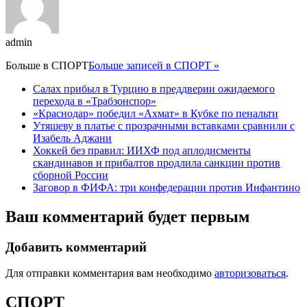
admin
Больше в
СПОРТ
Больше записей в СПОРТ »
Салах прибыл в Турцию в преддверии ожидаемого
перехода в «Трабзонспор»
«Краснодар» победил «Ахмат» в Кубке по пенальти
Утяшеву в платье с прозрачными вставками сравнили с
Изабель Аджани
Хоккей без правил: ИИХФ под аплодисменты
скандинавов и прибалтов продлила санкции против
сборной России
Заговор в ФИФА: три конфедерации против Инфантино
Ваш комментарий будет первым
Добавить комментарий
Для отправки комментария вам необходимо
авторизоваться
.
СПОРТ