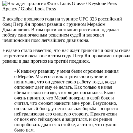
Фото: Louis Grasse / Keystone Press
Agency / Global Look Press
В декабре прошлого года на турнире UFC 323 российский
боец Петр Ян провел реванш с грузином
Мерабом
Двалишвили. В том противостоянии россиянин одержал
победу единогласным решением судей и завоевал
чемпионский пояс легчайшего дивизиона.
Недавно стало известно, что нас ждет трилогия и бойцы снова
встретятся в октагоне в этом году. Петр Ян прокомментировал
реванш и дал прогноз на третий поединок.
«К нашему реваншу у меня были огромные знания
о Мерабе. Мы его стиль тщательно изучили и
понимали, что он делает свою работу тогда, когда
оппонент даёт ему её делать. Как только я начал
вбивать свои гвозди, этот ящик посыпался. Было
очень приятно, что Мераб поверил в свой бокс и
считал, что сможет нанести мне урон. Безусловно,
он сильный боец, у него сильная борьба – я просто
нейтрализовал его сильную сторону. Практически
от всех его тейкдаунов я защитился, и он решил
попробовать драться в стойке, а это то, что нужно
было нам.