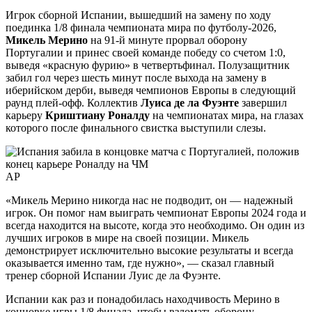
Игрок сборной Испании, вышедший на замену по ходу
поединка 1/8 финала чемпионата мира по футболу-2026,
Микель Мерино
на 91-й минуте прорвал оборону
Португалии и принес своей команде победу со счетом 1:0,
выведя «красную фурию» в четвертьфинал. Полузащитник
забил гол через
шесть минут после выхода на замену в
иберийском дерби, выведя чемпионов Европы в следующий
раунд плей-офф. Коллектив
Луиса де ла Фуэнте
завершил
карьеру
Криштиану Роналду
на чемпионатах мира, на глазах
которого после финального свистка выступили слезы.
AP
«Микель Мерино никогда нас не подводит, он — надежный
игрок. Он помог нам выиграть чемпионат Европы 2024 года и
всегда находится на высоте, когда это необходимо. Он один из
лучших игроков в мире на своей позиции. Микель
демонстрирует исключительно высокие результаты и всегда
оказывается именно там, где нужно», — сказал главный
тренер сборной Испании Луис де ла Фуэнте.
Испании как раз и понадобилась находчивость Мерино в
концовке игры 1/8 финала, чтобы взломать оборону