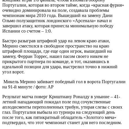
Португалии, которая во втором тайме, когда «красная фурия»
очевидно доминировала на поле, создавала проблемы
чемпионам мира 2010 года. Вышедший на замену Дани
Ольмо полузащитник лондонского «Арсенала» начал и
завершил атаку, которая принесла минимальную победу
Испании со счетом – 1:0.
Быстро разыграв штрафной удар на левом краю атаки,
Мерино сместился в свободное пространство на краю
штрафной площади, где еще один игрок, вышедший на
замену, Ферран Торрес, нашел пасом своего никем не
прикрытого партнера по команде, и тот, оказавшись в
идеальной позиции для удара, выстрелил точно в нижний
угол ворот.
Микель Мерино забивает победный гол в ворота Португалии
на 91-й минуте / фото: AP
Результат матча поверг Криштиану Роналду в уныние – 41-
летний нападающий покидал поле под сочувственные
аплодисменты переполненных трибун, утирая слезы с своих
глаз. Португалия выбыла из турнира на следующий день
после того, как пятикратный обладатель «Золотого мяча»
подтвердил, что этот чемпионат станет для него последним.