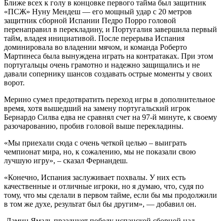
Ближе всех к голу в концовке первого тайма был защитник
«ПСЖ» Нуну Мендеш — его мощный удар с 20 метров
защитник сборной Испании Педро Порро головой
перенаправил в перекладину, и Португалия завершила первый
тайм, владея инициативой. После перерыва Испания
доминировала во владении мячом, и команда Роберто
Мартинеса была вынуждена играть на контратаках. При этом
португальцы очень грамотно и надежно защищались и не
давали сопернику шансов создавать острые моменты у своих
ворот.
Мерино сумел предотвратить переход игры в дополнительное
время, хотя вышедший на замену португальский игрок
Бернардо Силва едва не сравнял счет на 97-й минуте, к своему
разочарованию, пробив головой выше перекладины.
«Мы приехали сюда с очень четкой целью – выиграть
чемпионат мира, но, к сожалению, мы не показали свою
лучшую игру», – сказал Фернандеш.
«Конечно, Испания заслуживает похвалы. У них есть
качественные и отличные игроки, но я думаю, что, судя по
тому, что мы сделали в первом тайме, если бы мы продолжили
в том же духе, результат был бы другим», — добавил он.
Ламин Ямаль празднует победу испанской сборной над