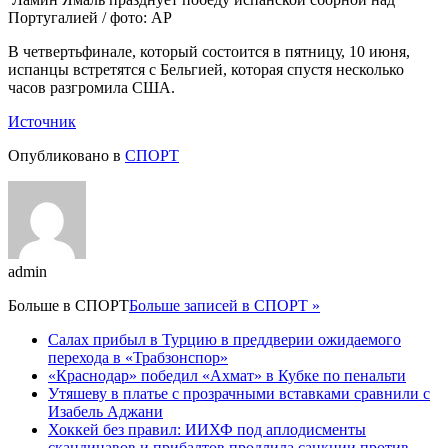
Португалией / фото: AP
В четвертьфинале, который состоится в пятницу, 10 июня,
испанцы встретятся с Бельгией, которая спустя несколько
часов разгромила США.
Источник
Опубликовано в
СПОРТ
admin
Больше в
СПОРТ
Больше записей в СПОРТ »
Салах прибыл в Турцию в преддверии ожидаемого
перехода в «Трабзонспор»
«Краснодар» победил «Ахмат» в Кубке по пенальти
Утяшеву в платье с прозрачными вставками сравнили с
Изабель Аджани
Хоккей без правил: ИИХФ под аплодисменты
скандинавов и прибалтов продлила санкции против