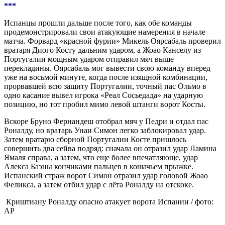
***
Испанцы прошли дальше после того, как обе команды
продемонстрировали свои атакующие намерения в начале
матча. Форвард «красной фурии» Микель Оярсабаль проверил
вратаря Диого Косту дальним ударом, а Жоао Канселу из
Португалии мощным ударом отправил мяч выше
перекладины. Оярсабаль мог вывести свою команду вперед
уже на восьмой минуте, когда после изящной комбинации,
прорвавшей всю защиту Португалии, точный пас Ольмо в
одно касание вывел игрока «Реал Сосьедада» на ударную
позицию, но тот пробил мимо левой штанги ворот Косты.
Вскоре Бруно Фернандеш отобрал мяч у Педри и отдал пас
Роналду, но вратарь Унаи Симон легко заблокировал удар.
Затем вратарю сборной Португалии Косте пришлось
совершить два сейва подряд: сначала он отразил удар Ламина
Ямаля справа, а затем, что еще более впечатляюще, удар
Алекса Баэны кончиками пальцев в кошачьем прыжке.
Испанский страж ворот Симон отразил удар головой Жоао
Феликса, а затем отбил удар с лёта Роналду на отскоке.
Криштиану Роналду опасно атакует ворота Испании / фото:
AP