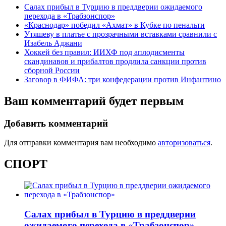
Салах прибыл в Турцию в преддверии ожидаемого
перехода в «Трабзонспор»
«Краснодар» победил «Ахмат» в Кубке по пенальти
Утяшеву в платье с прозрачными вставками сравнили с
Изабель Аджани
Хоккей без правил: ИИХФ под аплодисменты
скандинавов и прибалтов продлила санкции против
сборной России
Заговор в ФИФА: три конфедерации против Инфантино
Ваш комментарий будет первым
Добавить комментарий
Для отправки комментария вам необходимо
авторизоваться
.
СПОРТ
Салах прибыл в Турцию в преддверии
ожидаемого перехода в «Трабзонспор»